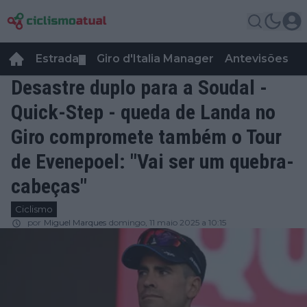
Estrada
Giro d'Italia Manager
Antevisões
R
▼
Desastre duplo para a Soudal -
Quick-Step - queda de Landa no
Giro compromete também o Tour
de Evenepoel: "Vai ser um quebra-
cabeças"
Ciclismo
por
Miguel Marques
domingo, 11 maio 2025 a 10:15