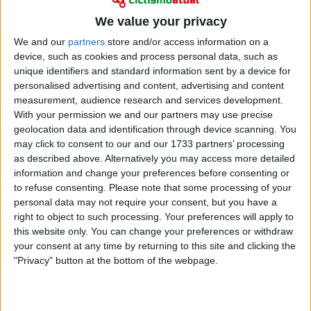
We value your privacy
We and our
partners
store and/or access information on a
device, such as cookies and process personal data, such as
unique identifiers and standard information sent by a device for
personalised advertising and content, advertising and content
measurement, audience research and services development.
With your permission we and our partners may use precise
geolocation data and identification through device scanning. You
may click to consent to our and our 1733 partners’ processing
as described above. Alternatively you may access more detailed
information and change your preferences before consenting or
to refuse consenting.
Please note that some processing of your
Para Iljo Keisse, diretor-geral da equipa, a gravidade
personal data may not require your consent, but you have a
do cenário é evidente e as consequências vão muito
right to object to such processing. Your preferences will apply to
além do Giro. "Penso que é frustrante para ele ter de
this website only. You can change your preferences or withdraw
abandonar o Giro desta forma. Não sou médico, claro.
your consent at any time by returning to this site and clicking the
"Privacy" button at the bottom of the webpage.
Mas após estas quatro semanas de repouso total,
Landa perderá toda a sua condição e terá de
começar tudo de novo", afirmou em declarações ao