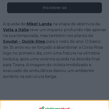
Inscrever-se
A queda de
Mikel Landa
na etapa de abertura da
Volta a Itália
teve um impacto profundo não apenas
na sua temporada, mas também nos planos da
Soudal - Quick-Step
para o resto do ano. O basco
de 35 anos viu-se forçado a abandonar a Corsa Rosa
logo no primeiro dia, com uma fratura na vértebra
torácica, após uma violenta queda na descida final
para Tirana. A imagem do ciclista imobilizado e
evacuado de ambulância deixou um ambiente
sombrio na estrutura belga.