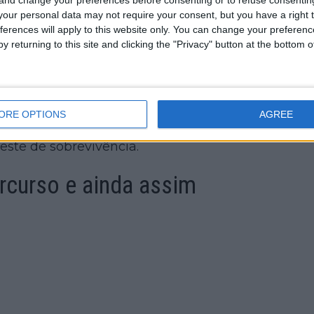
our personal data may not require your consent, but you have a right t
ferences will apply to this website only. You can change your preferen
y returning to this site and clicking the "Privacy" button at the bottom
ORE OPTIONS
AGREE
que se assemelhou menos a uma etapa
este de sobrevivência.
ercurso e ainda assim