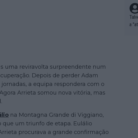
Talv
a "a
tros
ixam
rrid
e nã
ar p
ais uma reviravolta surpreendente num
e Po
 recuperação. Depois de perder Adam
corr
s jornadas, a equipa respondera com o
orri
sões
 Agora Arrieta somou nova vitória, mas
ente
.
xemp
nar,
lio
na Montagna Grande di Viggiano,
que l
que um triunfo de etapa. Eulálio
rrieta procurava a grande confirmação