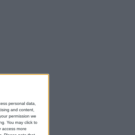
cess personal data,
tising and content,
your permission we
ng. You may click to
ay access more
g.
Please note that