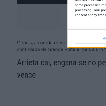
some processing of y
processing. Your pre
consent at any time b
M
Depois, a corrida mergulhou num final 
controlada de Grande Volta e mais a um t
Arrieta cai, engana-se no p
vence