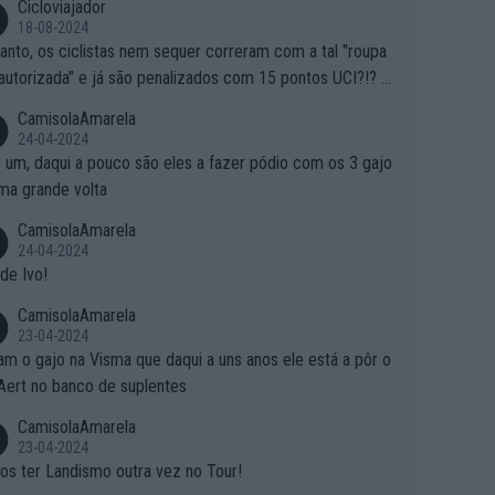
Cicloviajador
18-08-2024
anto, os ciclistas nem sequer correram com a tal "roupa
autorizada" e já são penalizados com 15 pontos UCI?!? S
o autorizam a roupa e querem aplicar uma multa, ainda se
CamisolaAmarela
nde... Mas penalizar os atletas retirando-lhes pontos??? Is
24-04-2024
 roubar na secretaria o que os atletas conquistam na estra
 um, daqui a pouco são eles a fazer pódio com os 3 gajo
ma grande volta
CamisolaAmarela
24-04-2024
de Ivo!
CamisolaAmarela
23-04-2024
m o gajo na Visma que daqui a uns anos ele está a pôr o
Aert no banco de suplentes
CamisolaAmarela
23-04-2024
s ter Landismo outra vez no Tour!