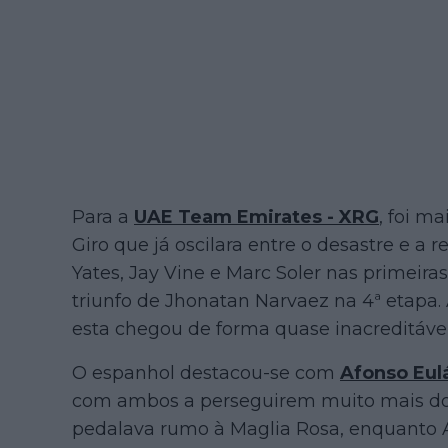
Para a
UAE Team Emirates - XRG
, foi m
Giro que já oscilara entre o desastre e a
Yates, Jay Vine e Marc Soler nas primeira
triunfo de Jhonatan Narvaez na 4ª etapa.
esta chegou de forma quase inacreditável
O espanhol destacou-se com
Afonso Eulá
com ambos a perseguirem muito mais do 
pedalava rumo à Maglia Rosa, enquanto A