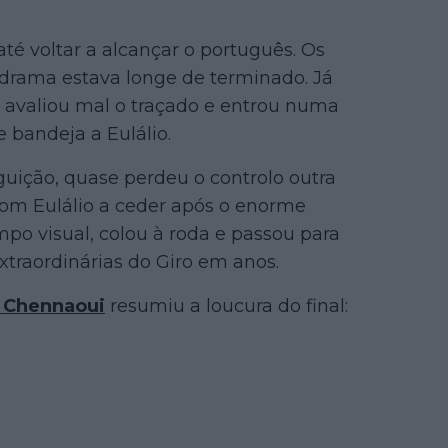
té voltar a alcançar o português. Os
drama estava longe de terminado. Já
ta avaliou mal o traçado e entrou numa
 bandeja a Eulálio.
guição, quase perdeu o controlo outra
Com Eulálio a ceder após o enorme
po visual, colou à roda e passou para
xtraordinárias do Giro em anos.
 Chennaoui
resumiu a loucura do final: