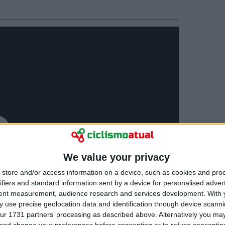
We value your privacy
store and/or access information on a device, such as cookies and pro
ifiers and standard information sent by a device for personalised adver
tent measurement, audience research and services development.
With 
 use precise geolocation data and identification through device scanni
ur 1731 partners’ processing as described above. Alternatively you m
 and change your preferences before consenting or to refuse consentin