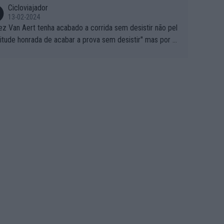
Cicloviajador
13-02-2024
ez Van Aert tenha acabado a corrida sem desistir não pel
titude honrada de acabar a prova sem desistir" mas por ou
 possíveis motivos (só ele sabe o real motivo, mas não de
 de ser hipóteses com lógica): 1) A decisão de levar a co
a até ao fim pode ter sido a decisão de "já que estou aqui
o vou poder lutar por uma boa classificação, vou aproveit
ara treinar"... Lembra-me o que Nelson Piquet fez no GP d
rtugal de 1985... sem hipóteses de lutar pelos pontos na
ida devido a problemas com o carro, passou o resto da c
da a experimentar soluções no carro, como se faz nas ses
 de treino privadas... aproveitando para testá-las em ambi
 real de corrida. 2) Se algum patrocinador (Red Bull, por e
lo) lhe pagar em função do número de etapas que termi
 por exemplo, será um bom motivo para terminar, seja em
ugar for...