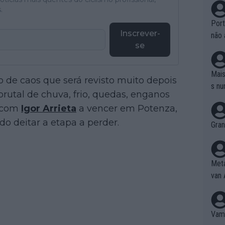
.
Port
Inscrever-
não 
se
e nã
ente
to é
Mais
o de caos que será revisto muito depois
da!
s nu
 brutal de chuva, frio, quedas, enganos
u com
Igor Arrieta
a vencer em Potenza,
o deitar a etapa a perder.
Gran
Meta
van 
Vamo