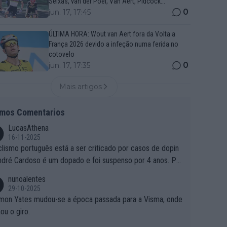
Seixas, van der Poel, Van Aert, Pidcock...
0
jun. 17, 17:45
ÚLTIMA HORA: Wout van Aert fora da Volta a
França 2026 devido a infeção numa ferida no
cotovelo
0
jun. 17, 17:35
Mais artigos
imos Comentarios
LucasAthena
16-11-2025
clismo português está a ser criticado por casos de dopin
ndré Cardoso é um dopado e foi suspenso por 4 anos. Po
e é que um patrocinador permite a contratação de um do
nunoalentes
o?
29-10-2025
mon Yates mudou-se a época passada para a Visma, onde
ou o giro.