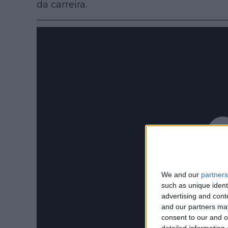
da carreira.
We and our
partners
such as unique ident
advertising and con
and our partners may
consent to our and o
detailed information