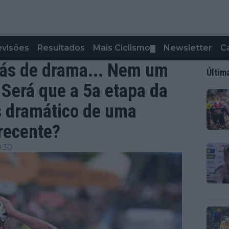
evisões
Resultados
Mais Ciclismo
Newsletter
C
▼
rás de drama... Nem um
Últim
- Será que a 5a etapa da
ais dramático de uma
recente?
0:30