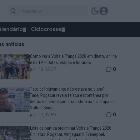
alendário
Ciclocrosse
▼
▼
as notícias
Como ver a Volta a França 2026 em direto, online
e na TV – Datas, etapas e horários
0
jun. 19, 15:07
“Isto definitivamente não estava no plano” —
Tadej Pogacar revela faísca espontânea por
detrás da demolição arrasadora na 1.a etapa da
Volta à Suiça
0
jun. 17, 17:59
Lista de partida preliminar Volta a França 2026 –
Ciclistas: Pogacar, Vingegaard, Evenepoel,