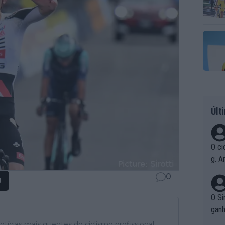
Últ
O ci
g. A
r qu
0
!
pad
O Si
ganh
tícias mais quentes do ciclismo profissional,