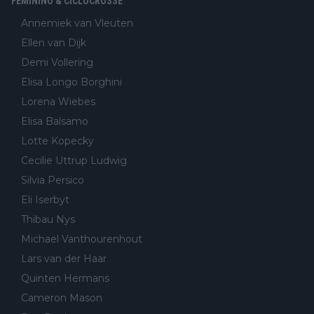
FEMININO & CICLOCROSSE
Annemiek van Vleuten
Ellen van Dijk
Demi Vollering
Elisa Longo Borghini
Lorena Wiebes
Elisa Balsamo
Lotte Kopecky
Cecilie Uttrup Ludwig
Silvia Persico
Eli Iserbyt
Thibau Nys
Michael Vanthourenhout
Lars van der Haar
Quinten Hermans
Cameron Mason