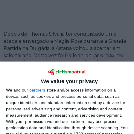
Depois de Thomas Silva já ter conquistado uma
etapa e envergado a Maglia Rosa durante a Grande
Partida na Bulgária, a Astana voltou a acertar em
solo italiano. Desta vez foi Ballerini a tirar o máximo
partido de um final caótico, quando Dylan
Groenewegen caiu no empedrado molhado após a
Unibet Rose Rockets ter conduzido o pelotão de
We value your privacy
forma exemplar até à última curva.
We and our
partners
store and/or access information on a
Durante vários quilómetros, pareceu que a equipa
device, such as cookies and process personal data, such as
unique identifiers and standard information sent by a device for
de Groenewegen tinha cronometrado na perfeição a
personalised advertising and content, advertising and content
aproximação. Controlou as estradas sinuosas, as
measurement, audience research and services development.
zonas de estrangulamento e a entrada em Nápoles,
With your permission we and our partners may use precise
até tudo se desmoronar à vista da meta. Ballerini,
geolocation data and identification through device scanning. You
colocado perto o suficiente para aproveitar mas