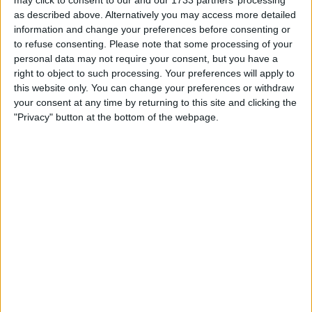
may click to consent to our and our 1733 partners’ processing
lúcido para se manter de pé, emergiu da confusão e
as described above. Alternatively you may access more detailed
ouviu então no rádio de corrida que a oportunidade
information and change your preferences before consenting or
to refuse consenting.
Please note that some processing of your
era sua.
personal data may not require your consent, but you have a
right to object to such processing. Your preferences will apply to
this website only. You can change your preferences or withdraw
your consent at any time by returning to this site and clicking the
"Privacy" button at the bottom of the webpage.