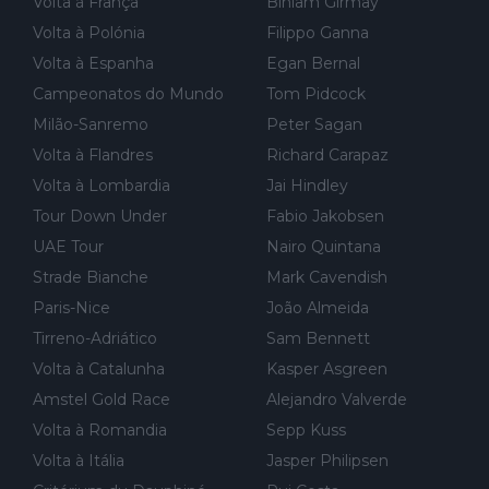
Volta à França
Biniam Girmay
Volta à Polónia
Filippo Ganna
Volta à Espanha
Egan Bernal
Campeonatos do Mundo
Tom Pidcock
Milão-Sanremo
Peter Sagan
Volta à Flandres
Richard Carapaz
Volta à Lombardia
Jai Hindley
Tour Down Under
Fabio Jakobsen
UAE Tour
Nairo Quintana
Strade Bianche
Mark Cavendish
Paris-Nice
João Almeida
Tirreno-Adriático
Sam Bennett
Volta à Catalunha
Kasper Asgreen
Amstel Gold Race
Alejandro Valverde
Volta à Romandia
Sepp Kuss
Volta à Itália
Jasper Philipsen