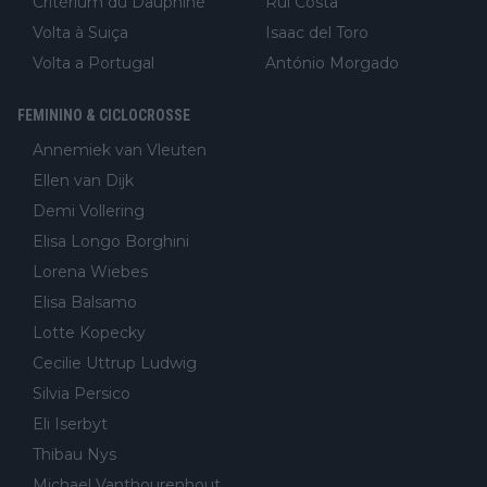
Critérium du Dauphiné
Rui Costa
Volta à Suiça
Isaac del Toro
Volta a Portugal
António Morgado
FEMININO & CICLOCROSSE
Annemiek van Vleuten
Ellen van Dijk
Demi Vollering
Elisa Longo Borghini
Lorena Wiebes
Elisa Balsamo
Lotte Kopecky
Cecilie Uttrup Ludwig
Silvia Persico
Eli Iserbyt
Thibau Nys
Michael Vanthourenhout