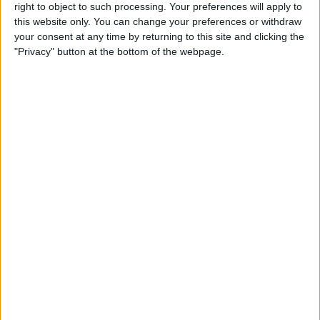
right to object to such processing. Your preferences will apply to
A equipa onde acredita que
this website only. You can change your preferences or withdraw
your consent at any time by returning to this site and clicking the
Onley devia ter ficado
"Privacy" button at the bottom of the webpage.
Smith foi claro: para si, a Picnic PostNL era o lugar
ideal para Onley prosseguir a progressão após o Tour
de revelação. “Eu teria sugerido que ficasse na
Picnic-PostNL. E a equipa podia ter investido em dois
ou três corredores, como fez com o James Knox”.