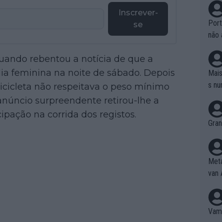
Inscrever-
Port
se
não 
e nã
uando rebentou a notícia de que a
ente
to é
tália feminina na noite de sábado. Depois
Mais
da!
s nu
icicleta não respeitava o peso mínimo
núncio surpreendente retirou-lhe a
cipação na corrida dos registos.
Gran
Meta
van 
Vamo