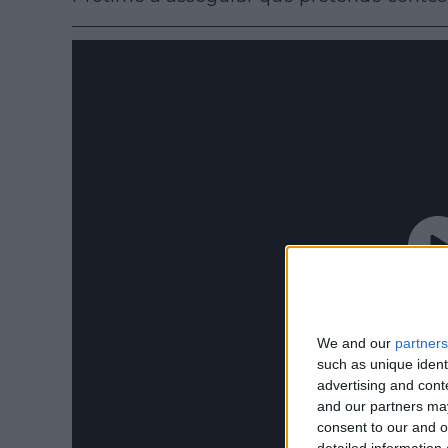
We and our
partners
such as unique ident
advertising and con
and our partners may
consent to our and o
detailed information