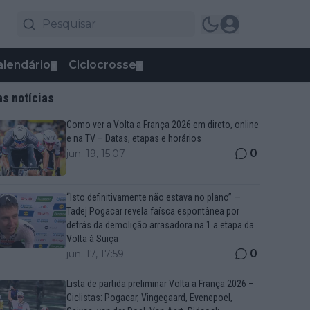
alendário
Ciclocrosse
▼
▼
as notícias
Como ver a Volta a França 2026 em direto, online
e na TV – Datas, etapas e horários
0
jun. 19, 15:07
“Isto definitivamente não estava no plano” —
Tadej Pogacar revela faísca espontânea por
detrás da demolição arrasadora na 1.a etapa da
Volta à Suiça
0
jun. 17, 17:59
Lista de partida preliminar Volta a França 2026 –
Ciclistas: Pogacar, Vingegaard, Evenepoel,