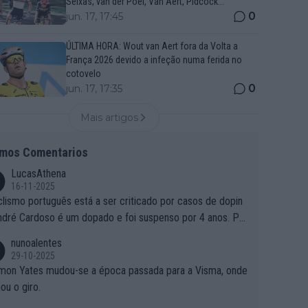
Seixas, van der Poel, Van Aert, Pidcock...
0
jun. 17, 17:45
ÚLTIMA HORA: Wout van Aert fora da Volta a
França 2026 devido a infeção numa ferida no
cotovelo
0
jun. 17, 17:35
Mais artigos
imos Comentarios
LucasAthena
16-11-2025
clismo português está a ser criticado por casos de dopin
ndré Cardoso é um dopado e foi suspenso por 4 anos. Po
e é que um patrocinador permite a contratação de um do
nunoalentes
o?
29-10-2025
mon Yates mudou-se a época passada para a Visma, onde
ou o giro.