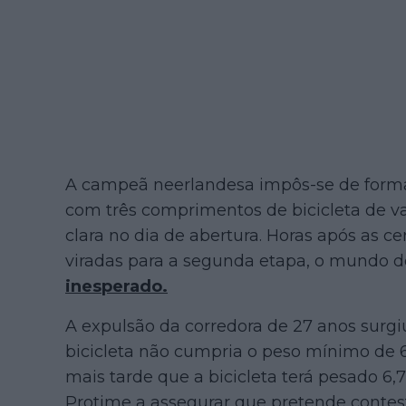
A campeã neerlandesa impôs-se de forma c
com três comprimentos de bicicleta de 
clara no dia de abertura. Horas após as c
viradas para a segunda etapa, o mundo do
inesperado.
A expulsão da corredora de 27 anos surgi
bicicleta não cumpria o peso mínimo de 
mais tarde que a bicicleta terá pesado 6
Protime a assegurar que pretende contesta