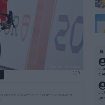
Últ
O ci
0
g. A
!
r qu
pad
O Si
tícias mais quentes do ciclismo profissional,
ganh
.