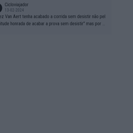
Cicloviajador
13-02-2024
ez Van Aert tenha acabado a corrida sem desistir não pel
titude honrada de acabar a prova sem desistir" mas por ou
 possíveis motivos (só ele sabe o real motivo, mas não de
 de ser hipóteses com lógica): 1) A decisão de levar a co
a até ao fim pode ter sido a decisão de "já que estou aqui
o vou poder lutar por uma boa classificação, vou aproveit
ara treinar"... Lembra-me o que Nelson Piquet fez no GP d
rtugal de 1985... sem hipóteses de lutar pelos pontos na
ida devido a problemas com o carro, passou o resto da c
da a experimentar soluções no carro, como se faz nas ses
 de treino privadas... aproveitando para testá-las em ambi
 real de corrida. 2) Se algum patrocinador (Red Bull, por e
lo) lhe pagar em função do número de etapas que termi
 por exemplo, será um bom motivo para terminar, seja em
ugar for...