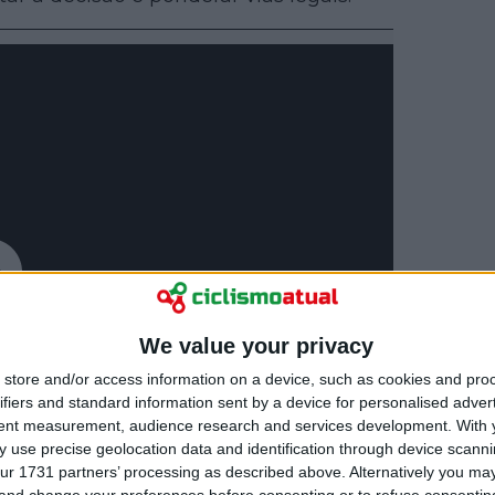
We value your privacy
store and/or access information on a device, such as cookies and pro
ifiers and standard information sent by a device for personalised adver
tent measurement, audience research and services development.
With 
 use precise geolocation data and identification through device scanni
ur 1731 partners’ processing as described above. Alternatively you m
 and change your preferences before consenting or to refuse consentin