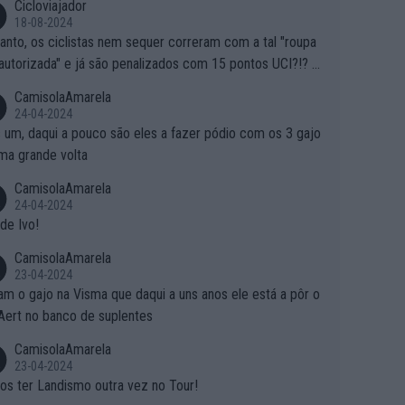
Cicloviajador
18-08-2024
anto, os ciclistas nem sequer correram com a tal "roupa
autorizada" e já são penalizados com 15 pontos UCI?!? S
o autorizam a roupa e querem aplicar uma multa, ainda se
CamisolaAmarela
nde... Mas penalizar os atletas retirando-lhes pontos??? Is
24-04-2024
 roubar na secretaria o que os atletas conquistam na estra
 um, daqui a pouco são eles a fazer pódio com os 3 gajo
ma grande volta
CamisolaAmarela
24-04-2024
de Ivo!
CamisolaAmarela
23-04-2024
m o gajo na Visma que daqui a uns anos ele está a pôr o
Aert no banco de suplentes
CamisolaAmarela
23-04-2024
s ter Landismo outra vez no Tour!