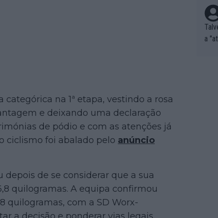
Talv
a "a
tros
ixam
rrid
e nã
ar p
ategórica na 1ª etapa, vestindo a rosa
e Po
vantagem e deixando uma declaração
corr
erimónias de pódio e com as atenções já
orri
 ciclismo foi abalado pelo
anúncio
sões
ente
xemp
u depois de se considerar que a sua
nar,
6,8 quilogramas. A equipa confirmou
que l
,78 quilogramas, com a SD Worx-
r a decisão e ponderar vias legais.