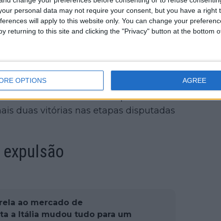
our personal data may not require your consent, but you have a right t
ferences will apply to this website only. You can change your preferen
y returning to this site and clicking the "Privacy" button at the bottom
ORE OPTIONS
AGREE
desde a exclusão da corrida. Elisa
e vestiu a camisola rosa após ter sido
s duas vitórias nas etapas disputadas
 expulsão
rela ao mercado de
lta a Itália mudou tudo para um