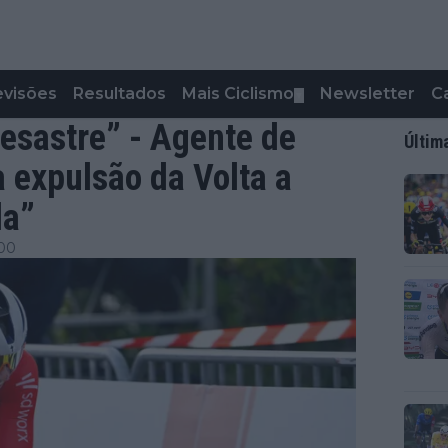
evisões
Resultados
Mais Ciclismo
Newsletter
C
▼
esastre” - Agente de
Últim
 expulsão da Volta a
da”
:00