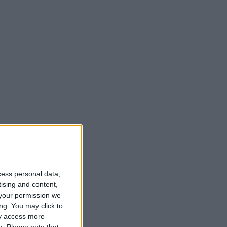
cess personal data,
tising and content,
your permission we
ng. You may click to
ay access more
g.
Please note that