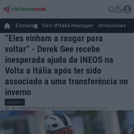
Estrada
Giro d'Italia Manager
Antevisões
R
▼
“Eles vinham a rasgar para
voltar” - Derek Gee recebe
inesperada ajuda da INEOS na
Volta a Itália após ter sido
associado a uma transferência no
inverno
Ciclismo
por
Miguel Marques
quarta-feira, 13 maio 2026 a 14:00