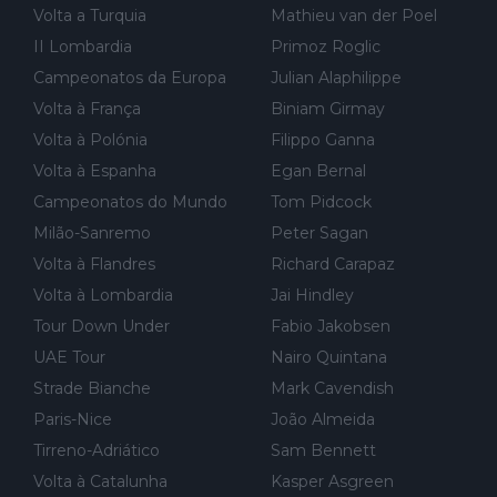
Volta a Turquia
Mathieu van der Poel
al de corrida. 2) Se algum patrocinador (Red Bull, por exempl
o) lhe pagar em função do número de etapas que terminar, por
II Lombardia
Primoz Roglic
exemplo, será um bom motivo para terminar, seja em que luga
Campeonatos da Europa
Julian Alaphilippe
r for...
Volta à França
Biniam Girmay
Volta à Polónia
Filippo Ganna
Volta à Espanha
Egan Bernal
Campeonatos do Mundo
Tom Pidcock
Milão-Sanremo
Peter Sagan
Volta à Flandres
Richard Carapaz
Volta à Lombardia
Jai Hindley
Tour Down Under
Fabio Jakobsen
UAE Tour
Nairo Quintana
Strade Bianche
Mark Cavendish
Paris-Nice
João Almeida
Tirreno-Adriático
Sam Bennett
Volta à Catalunha
Kasper Asgreen