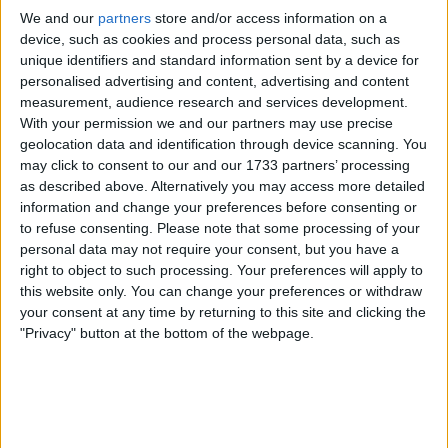
Egan Bernal
também tinha ficado para trás na
We and our
partners
store and/or access information on a
subida, com
Ben Turner
a sacrificar as suas próprias
device, such as cookies and process personal data, such as
hipóteses de vencer a etapa para rebocar o
unique identifiers and standard information sent by a device for
colombiano de volta ao grupo da frente. Essa
personalised advertising and content, advertising and content
measurement, audience research and services development.
perseguição acabou por ser útil também para Gee.
With your permission we and our partners may use precise
geolocation data and identification through device scanning. You
may click to consent to our and our 1733 partners’ processing
as described above. Alternatively you may access more detailed
information and change your preferences before consenting or
to refuse consenting.
Please note that some processing of your
personal data may not require your consent, but you have a
right to object to such processing. Your preferences will apply to
this website only. You can change your preferences or withdraw
your consent at any time by returning to this site and clicking the
"Privacy" button at the bottom of the webpage.