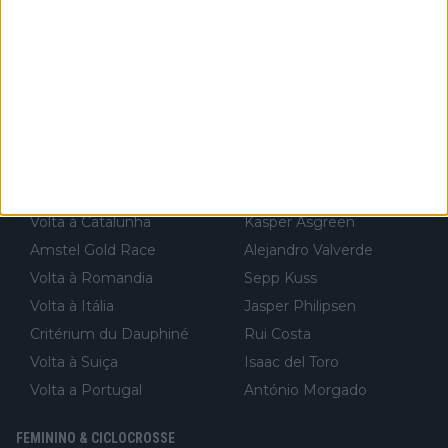
Volta à Flandres
Richard Carapaz
Volta à Lombardia
Jai Hindley
Tour Down Under
Fabio Jakobsen
UAE Tour
Nairo Quintana
Strade Bianche
Mark Cavendish
Paris-Nice
João Almeida
Tirreno-Adriático
Sam Bennett
Volta à Catalunha
Kasper Asgreen
Amstel Gold Race
Alejandro Valverde
Volta à Romandia
Sepp Kuss
Volta à Itália
Jasper Philipsen
Critérium du Dauphiné
Rui Costa
Volta à Suiça
Isaac del Toro
Volta a Portugal
António Morgado
FEMININO & CICLOCROSSE