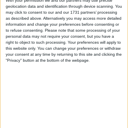
With your permission we and our partners may use precise
geolocation data and identification through device scanning. You
may click to consent to our and our 1731 partners’ processing
as described above. Alternatively you may access more detailed
information and change your preferences before consenting or
to refuse consenting.
Please note that some processing of your
personal data may not require your consent, but you have a
“Tim Merlier teve um furo e, nessa altura da corrida,
right to object to such processing. Your preferences will apply to
era mais rápido mudar diretamente a bicicleta do
this website only. You can change your preferences or withdraw
que a roda”, explicou Tom Steels, diretor desportivo
your consent at any time by returning to this site and clicking the
da equipa, em declarações ao Cyclism'Actu. “Ele só
"Privacy" button at the bottom of the webpage.
conseguiu reentrar a cerca de 8 ou 9 quilómetros da
meta e, com todas as curvas no final, foi
praticamente impossível voltar à frente. Quase
conseguiu alcançar frente da corrida naquela
rotunda a 3 km para a meta, mas penso que lhe
faltaram uns 200 metros para ficar realmente bem
colocado, sobretudo depois do esforço feito.”
Merlier, que já tinha vencido na etapa 3, era uma das
cartadas mais fortes da equipa para esta chegada. “É