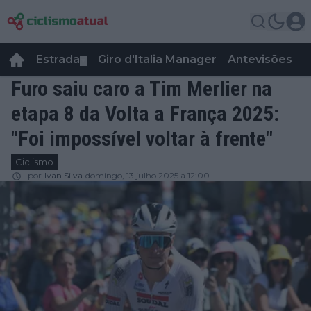
Estrada
Giro d'Italia Manager
Antevisões
R
▼
Furo saiu caro a Tim Merlier na
etapa 8 da Volta a França 2025:
"Foi impossível voltar à frente"
Ciclismo
por
Ivan Silva
domingo, 13 julho 2025 a 12:00