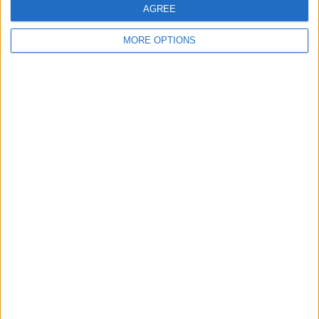
sprintar"
nem sempre fazem o
AGREE
que dizem"
MORE OPTIONS
Escreva um comentário
PUBLICAR