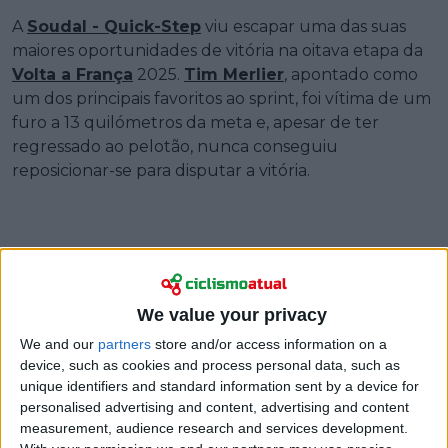
A
Soudal - Quick-Step
viu escapar uma das suas
maiores oportunidades de vitória na oitava etapa da
Volta a França
2025.
Tim Merlier
, apontado como
um dos principais favoritos ao sprint, foi vítima de um
furo a 13 quilómetros da meta e, apesar de ter
regressado ao pelotão, nunca conseguiu
reposicionar-se para disputar a vitória.
We value your privacy
We and our
partners
store and/or access information on a
device, such as cookies and process personal data, such as
unique identifiers and standard information sent by a device for
personalised advertising and content, advertising and content
measurement, audience research and services development.