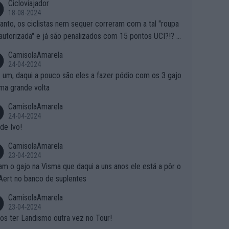
Cicloviajador
18-08-2024
anto, os ciclistas nem sequer correram com a tal "roupa
autorizada" e já são penalizados com 15 pontos UCI?!? S
o autorizam a roupa e querem aplicar uma multa, ainda se
CamisolaAmarela
nde... Mas penalizar os atletas retirando-lhes pontos??? Is
24-04-2024
 roubar na secretaria o que os atletas conquistam na estra
 um, daqui a pouco são eles a fazer pódio com os 3 gajo
ma grande volta
CamisolaAmarela
24-04-2024
de Ivo!
CamisolaAmarela
23-04-2024
m o gajo na Visma que daqui a uns anos ele está a pôr o
Aert no banco de suplentes
CamisolaAmarela
23-04-2024
s ter Landismo outra vez no Tour!