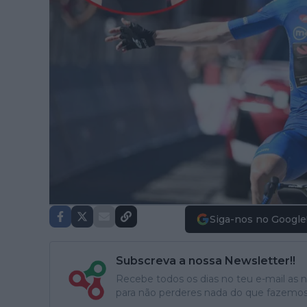
Siga-nos no Google
Subscreva a nossa Newsletter!!
Recebe todos os dias no teu e-mail as no
para não perderes nada do que fazemos