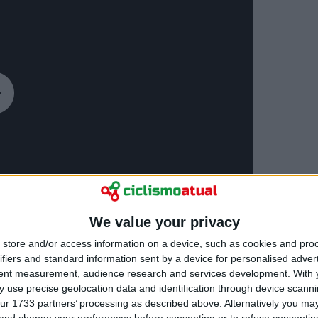
We value your privacy
store and/or access information on a device, such as cookies and pro
ifiers and standard information sent by a device for personalised adver
tent measurement, audience research and services development.
With 
 use precise geolocation data and identification through device scanni
ur 1733 partners’ processing as described above. Alternatively you m
 and change your preferences before consenting or to refuse consentin