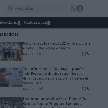
alendário
Ciclocrosse
▼
▼
as notícias
Como ver a Volta a França 2026 em direto, online
e na TV – Datas, etapas e horários
0
jun. 19, 15:07
“Isto definitivamente não estava no plano” —
Tadej Pogacar revela faísca espontânea por
detrás da demolição arrasadora na 1.a etapa da
Volta à Suiça
0
jun. 17, 17:59
Lista de partida preliminar Volta a França 2026 –
Ciclistas: Pogacar, Vingegaard, Evenepoel,