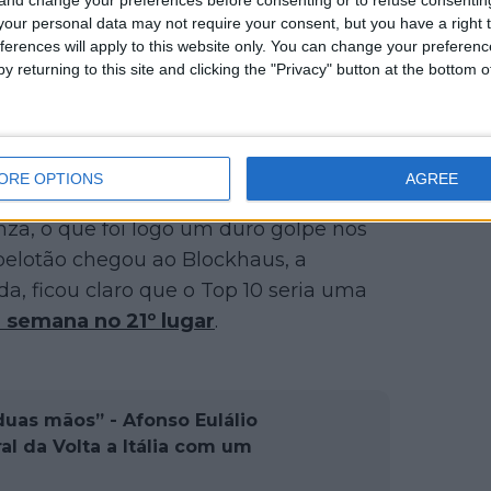
our personal data may not require your consent, but you have a right t
ferences will apply to this website only. You can change your preferen
es de discutir a classificação geral,
y returning to this site and clicking the "Privacy" button at the bottom
 e nunca entrou verdadeiramente na
na geral em 2025, o corredor de 22 anos
pelotão da geral relativamente
ORE OPTIONS
AGREE
za, o que foi logo um duro golpe nos
pelotão chegou ao Blockhaus, a
a, ficou claro que o Top 10 seria uma
 semana no 21º lugar
.
duas mãos” - Afonso Eulálio
l da Volta a Itália com um