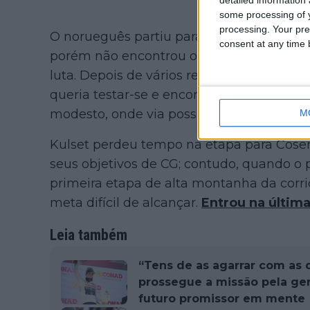
some processing of y
processing. Your pre
O norueguês partiu para o Giro com ambiçõ
consent at any time b
porém não encontrou o seu melhor nível
luta. Depois de vários resultados sólidos 
queria testar-se e encontrou também um 
modesto, onde via possibilidades.
M
Kulset perdeu tempo na etapa para Cosen
seus objetivos de CG; contudo, quando o 
primeira etapa de alta montanha da corrid
meta difícil de alcançar.
Entrou na última
Leia também
“Tens de as agarrar com as 
prossegue a missão pela gera
futuro promissor em mente