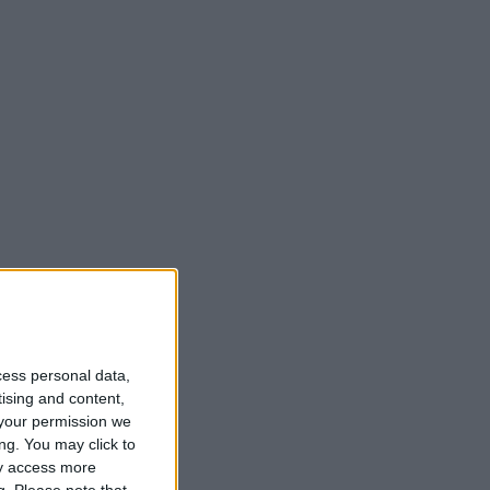
cess personal data,
tising and content,
your permission we
ng. You may click to
ay access more
g.
Please note that