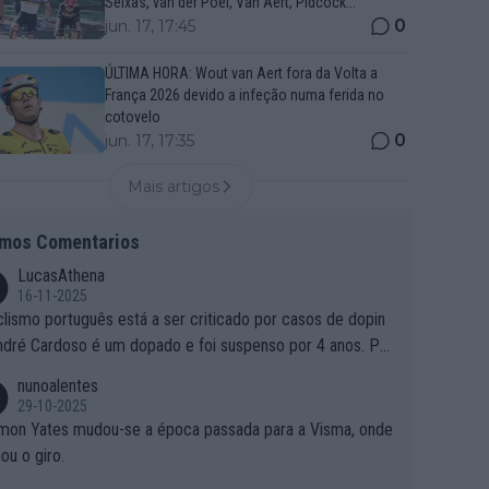
Seixas, van der Poel, Van Aert, Pidcock...
0
jun. 17, 17:45
ÚLTIMA HORA: Wout van Aert fora da Volta a
França 2026 devido a infeção numa ferida no
cotovelo
0
jun. 17, 17:35
Mais artigos
imos Comentarios
LucasAthena
16-11-2025
clismo português está a ser criticado por casos de dopin
ndré Cardoso é um dopado e foi suspenso por 4 anos. Po
e é que um patrocinador permite a contratação de um do
nunoalentes
o?
29-10-2025
mon Yates mudou-se a época passada para a Visma, onde
ou o giro.