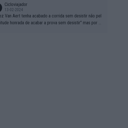
Cicloviajador
13-02-2024
ez Van Aert tenha acabado a corrida sem desistir não pel
titude honrada de acabar a prova sem desistir" mas por ou
 possíveis motivos (só ele sabe o real motivo, mas não de
 de ser hipóteses com lógica): 1) A decisão de levar a co
a até ao fim pode ter sido a decisão de "já que estou aqui
o vou poder lutar por uma boa classificação, vou aproveit
ara treinar"... Lembra-me o que Nelson Piquet fez no GP d
rtugal de 1985... sem hipóteses de lutar pelos pontos na
ida devido a problemas com o carro, passou o resto da c
da a experimentar soluções no carro, como se faz nas ses
 de treino privadas... aproveitando para testá-las em ambi
 real de corrida. 2) Se algum patrocinador (Red Bull, por e
lo) lhe pagar em função do número de etapas que termi
 por exemplo, será um bom motivo para terminar, seja em
ugar for...