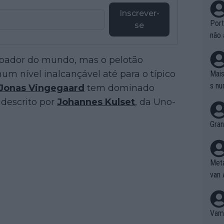
Inscrever-
Port
se
não 
e nã
epador do mundo, mas o pelotão
ente
to é
num nível inalcançável até para o típico
Mais
da!
s nu
Jonas Vingegaard
tem dominado
 descrito por
Johannes Kulset
, da Uno-
Gran
Meta
van 
Vamo