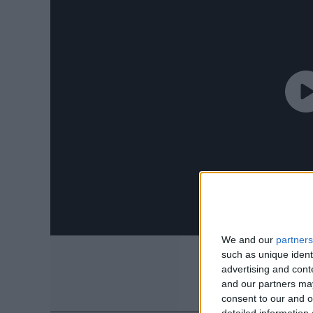
We and our
partners
such as unique ident
advertising and con
and our partners may
consent to our and o
detailed information