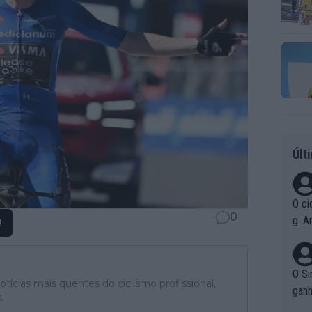
Últ
O ci
0
g. A
!
r qu
pad
O Si
tícias mais quentes do ciclismo profissional,
ganh
.