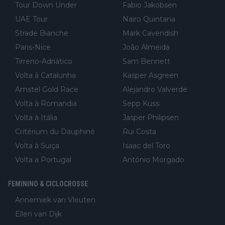
Tour Down Under
Fabio Jakobsen
UAE Tour
Nairo Quintana
Strade Bianche
Mark Cavendish
Paris-Nice
João Almeida
Tirreno-Adriático
Sam Bennett
Volta à Catalunha
Kasper Asgreen
Amstel Gold Race
Alejandro Valverde
Volta à Romandia
Sepp Kuss
Volta à Itália
Jasper Philipsen
Critérium du Dauphiné
Rui Costa
Volta à Suiça
Isaac del Toro
Volta a Portugal
António Morgado
FEMININO & CICLOCROSSE
Annemiek van Vleuten
Ellen van Dijk