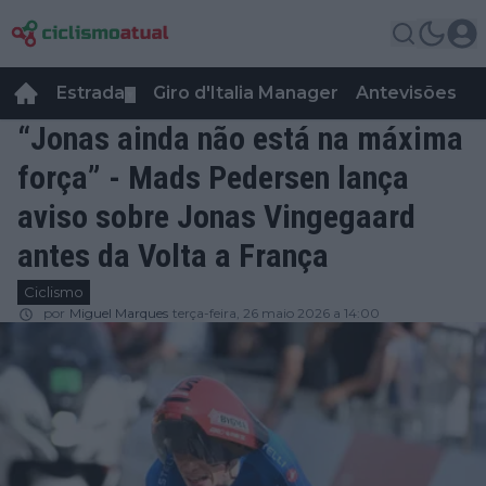
Estrada
Giro d'Italia Manager
Antevisões
R
▼
“Jonas ainda não está na máxima
força” - Mads Pedersen lança
aviso sobre Jonas Vingegaard
antes da Volta a França
Ciclismo
por
Miguel Marques
terça-feira, 26 maio 2026 a 14:00