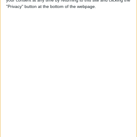
your consent at any time by returning to this site and clicking the
o italiano.
"Privacy" button at the bottom of the webpage.