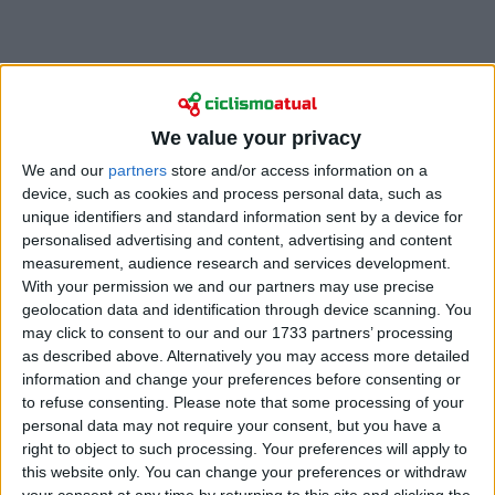
We value your privacy
Um deles foi
Mads Pedersen
, que apelou à calma
We and our
partners
store and/or access information on a
no podcast Lang Distance antes de tirar conclusões
device, such as cookies and process personal data, such as
unique identifiers and standard information sent by a device for
firmes sobre o nível atual do compatriota e onde
personalised advertising and content, advertising and content
estará em julho. O dinamarquês sublinhou o
measurement, audience research and services development.
contexto da etapa e frisou que o traçado era
With your permission we and our partners may use precise
totalmente favorável aos puros especialistas, em
geolocation data and identification through device scanning. You
declarações
citadas pela Wielerrevue
.
may click to consent to our and our 1733 partners’ processing
as described above. Alternatively you may access more detailed
“Se o Filippo Ganna não consegue bater o Jonas
information and change your preferences before consenting or
Vingegaard num contrarrelógio com mais de
to refuse consenting.
Please note that some processing of your
quarenta quilómetros e quatro metros de desnível
personal data may not require your consent, but you have a
negativo, então algo está errado”, disse Pedersen,
right to object to such processing. Your preferences will apply to
this website only. You can change your preferences or withdraw
deixando claro que o percurso favorecia claramente