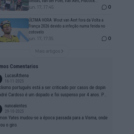
Seixas, van der Poel, Van Aert, Pidcock...
0
jun. 17, 17:45
ÚLTIMA HORA: Wout van Aert fora da Volta a
França 2026 devido a infeção numa ferida no
cotovelo
0
jun. 17, 17:35
Mais artigos
imos Comentarios
LucasAthena
16-11-2025
clismo português está a ser criticado por casos de dopin
ndré Cardoso é um dopado e foi suspenso por 4 anos. Po
e é que um patrocinador permite a contratação de um do
nunoalentes
o?
29-10-2025
mon Yates mudou-se a época passada para a Visma, onde
ou o giro.