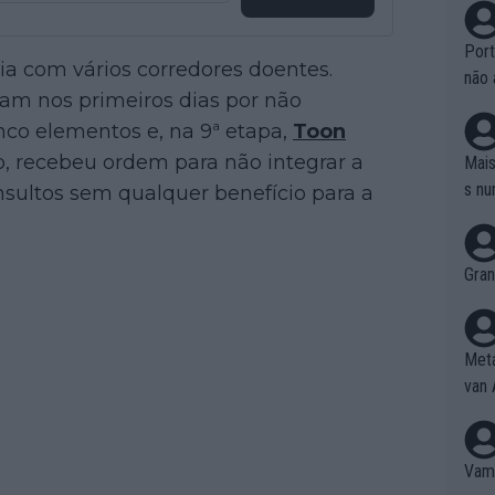
Port
lia com vários corredores doentes.
não 
am nos primeiros dias por não
e nã
nco elementos e, na 9ª etapa,
Toon
ente
to é
o, recebeu ordem para não integrar a
Mais
da!
s nu
nsultos sem qualquer benefício para a
Gran
Meta
van 
Vamo