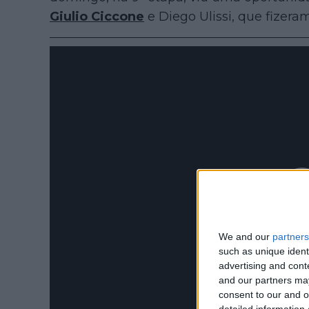
Giulio Ciccone
e Diego Ulissi, que fizera
We and our
partners
such as unique ident
advertising and con
and our partners may
consent to our and o
detailed information