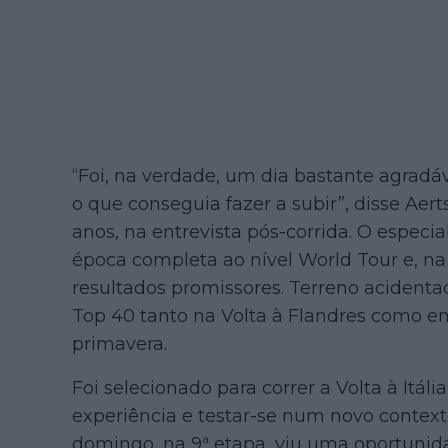
“Foi, na verdade, um dia bastante agradáv
o que conseguia fazer a subir”, disse Aer
anos, na entrevista pós-corrida. O especia
época completa ao nível World Tour e, na
resultados promissores. Terreno acidentad
Top 40 tanto na Volta à Flandres como em
primavera.
Foi selecionado para correr a Volta à Itá
experiência e testar-se num novo context
domingo, na 9ª etapa, viu uma oportuni