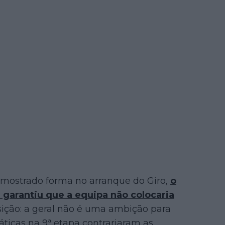
 mostrado forma no arranque do Giro,
o
 garantiu que a equipa não colocaria
ição: a geral não é uma ambição para
táticas na 9ª etapa contrariaram as