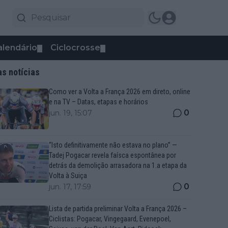
alendário
Ciclocrosse
▼
▼
as notícias
Como ver a Volta a França 2026 em direto, online
e na TV – Datas, etapas e horários
0
jun. 19, 15:07
“Isto definitivamente não estava no plano” —
Tadej Pogacar revela faísca espontânea por
detrás da demolição arrasadora na 1.a etapa da
Volta à Suiça
0
jun. 17, 17:59
Lista de partida preliminar Volta a França 2026 –
Ciclistas: Pogacar, Vingegaard, Evenepoel,