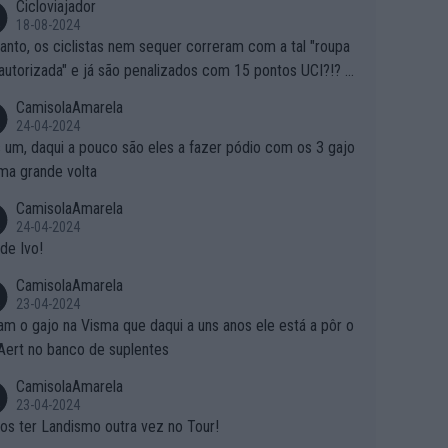
Cicloviajador
18-08-2024
anto, os ciclistas nem sequer correram com a tal "roupa
autorizada" e já são penalizados com 15 pontos UCI?!? S
o autorizam a roupa e querem aplicar uma multa, ainda se
CamisolaAmarela
nde... Mas penalizar os atletas retirando-lhes pontos??? Is
24-04-2024
 roubar na secretaria o que os atletas conquistam na estra
 um, daqui a pouco são eles a fazer pódio com os 3 gajo
ma grande volta
CamisolaAmarela
24-04-2024
de Ivo!
CamisolaAmarela
23-04-2024
m o gajo na Visma que daqui a uns anos ele está a pôr o
Aert no banco de suplentes
CamisolaAmarela
23-04-2024
s ter Landismo outra vez no Tour!