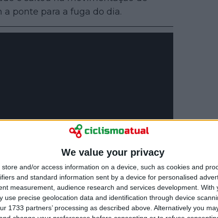
m a ponte para a fuga do dia.
We value your privacy
store and/or access information on a device, such as cookies and pro
ifiers and standard information sent by a device for personalised adver
tent measurement, audience research and services development.
With 
 use precise geolocation data and identification through device scanni
ur 1733 partners’ processing as described above. Alternatively you m
 and change your preferences before consenting or to refuse consentin