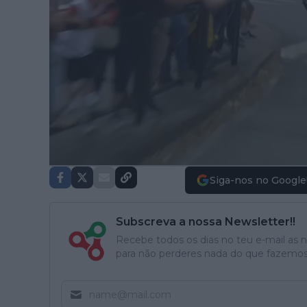
Siga-nos no Google
Subscreva a nossa Newsletter!!
Recebe todos os dias no teu e-mail as no
para não perderes nada do que fazemos