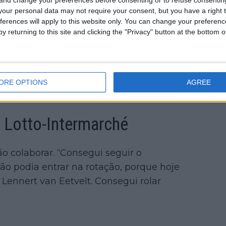
our personal data may not require your consent, but you have a right t
ferences will apply to this website only. You can change your preferen
y returning to this site and clicking the "Privacy" button at the bottom
ORE OPTIONS
AGREE
 Lotto-Intermarché
o colaborar. “Consegui seguir o
o podia entrar na rotação, porque hoje
 Lennert van Eetvelt. Consegui rolar