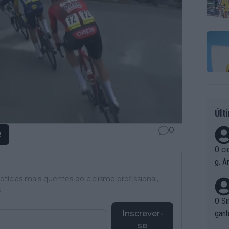
Últ
0
!
O ci
g. A
r qu
tícias mais quentes do ciclismo profissional,
pad
.
O Si
Inscrever-
ganh
se