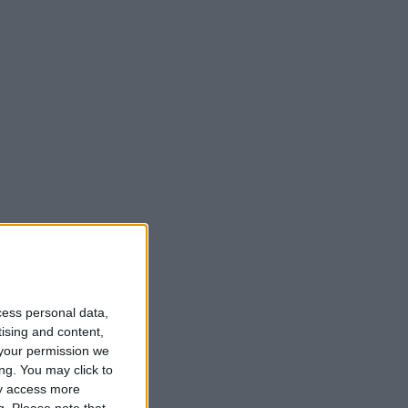
cess personal data,
tising and content,
your permission we
ng. You may click to
ay access more
g.
Please note that