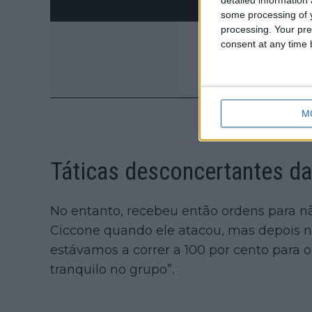
some processing of y
processing. Your pre
consent at any time b
M
Táticas desconcertantes da
No entanto, recebeu então ordens para nã
Ciccone quando ele atacou, mas depois nã
estávamos a correr a 100 por cento para o
tranquilo no grupo”.