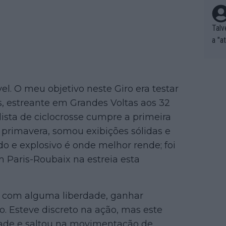
Talv
a "a
tros
ixam
rrid
el. O meu objetivo neste Giro era testar
e nã
ar p
ts, estreante em Grandes Voltas aos 32
e Po
lista de ciclocrosse cumpre a primeira
corr
 primavera, somou exibições sólidas e
orri
o e explosivo é onde melhor rende; foi
sões
 Paris-Roubaix na estreia esta
ente
xemp
nar,
lia com alguma liberdade, ganhar
que l
o. Esteve discreto na ação, mas este
dade e saltou na movimentação de