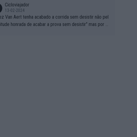
Cicloviajador
13-02-2024
ez Van Aert tenha acabado a corrida sem desistir não pel
titude honrada de acabar a prova sem desistir" mas por ou
 possíveis motivos (só ele sabe o real motivo, mas não de
 de ser hipóteses com lógica): 1) A decisão de levar a co
a até ao fim pode ter sido a decisão de "já que estou aqui
o vou poder lutar por uma boa classificação, vou aproveit
ara treinar"... Lembra-me o que Nelson Piquet fez no GP d
rtugal de 1985... sem hipóteses de lutar pelos pontos na
ida devido a problemas com o carro, passou o resto da c
da a experimentar soluções no carro, como se faz nas ses
 de treino privadas... aproveitando para testá-las em ambi
 real de corrida. 2) Se algum patrocinador (Red Bull, por e
lo) lhe pagar em função do número de etapas que termi
 por exemplo, será um bom motivo para terminar, seja em
ugar for...