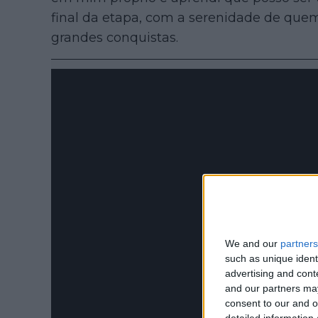
final da etapa, com a serenidade de quem
grandes conquistas.
We and our
partners
such as unique ident
advertising and con
and our partners may
consent to our and o
detailed information