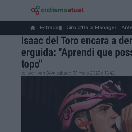
Estrada
Giro d'Italia Manager
Ant
▼
Isaac del Toro encara a de
erguida: "Aprendi que poss
topo"
por
Ivan Silva
sábado, 31 maio 2025 a 16:42