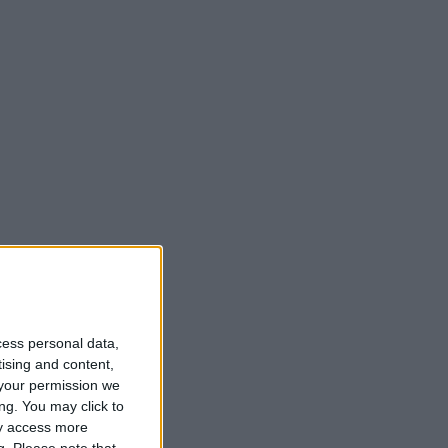
cess personal data,
tising and content,
your permission we
ng. You may click to
ay access more
g.
Please note that