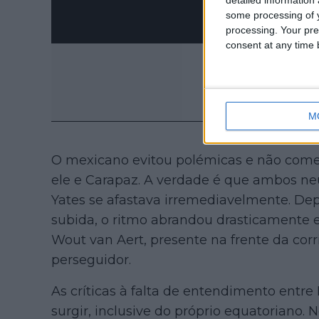
some processing of y
processing. Your pre
consent at any time b
M
O mexicano evitou polémicas e não come
ele e Carapaz. A verdade é que ambos n
Yates se afastava irremediavelmente. Dep
subida, o ritmo abrandou drasticamente e 
Wout van Aert, presente na frente da corr
perseguidor.
As críticas à falta de entendimento entr
surgir, inclusive do próprio equatoriano.