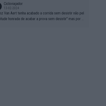
Cicloviajador
13-02-2024
ez Van Aert tenha acabado a corrida sem desistir não pel
titude honrada de acabar a prova sem desistir" mas por ou
 possíveis motivos (só ele sabe o real motivo, mas não de
 de ser hipóteses com lógica): 1) A decisão de levar a co
a até ao fim pode ter sido a decisão de "já que estou aqui
o vou poder lutar por uma boa classificação, vou aproveit
ara treinar"... Lembra-me o que Nelson Piquet fez no GP d
rtugal de 1985... sem hipóteses de lutar pelos pontos na
ida devido a problemas com o carro, passou o resto da c
da a experimentar soluções no carro, como se faz nas ses
 de treino privadas... aproveitando para testá-las em ambi
 real de corrida. 2) Se algum patrocinador (Red Bull, por e
lo) lhe pagar em função do número de etapas que termi
 por exemplo, será um bom motivo para terminar, seja em
ugar for...