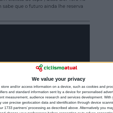
 sabe que o futuro ainda lhe reserva
We value your privacy
store and/or access information on a device, such as cookies and pro
ifiers and standard information sent by a device for personalised adver
tent measurement, audience research and services development.
With 
 use precise geolocation data and identification through device scanni
ur 1733 partners’ processing as described above. Alternatively you m
 and change your preferences before consenting or to refuse consentin