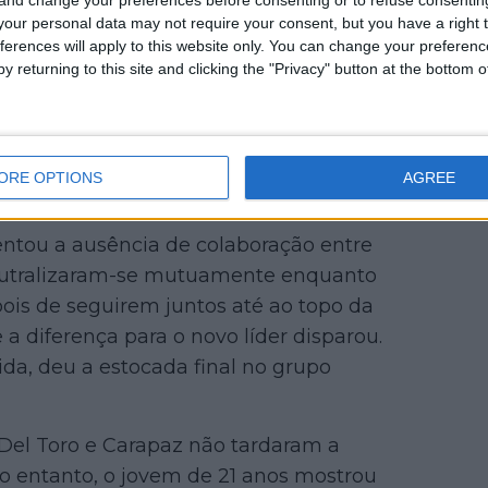
our personal data may not require your consent, but you have a right t
ferences will apply to this website only. You can change your preferen
y returning to this site and clicking the "Privacy" button at the bottom
ORE OPTIONS
AGREE
ntou a ausência de colaboração entre
eutralizaram-se mutuamente enquanto
ois de seguirem juntos até ao topo da
a diferença para o novo líder disparou.
ida, deu a estocada final no grupo
e Del Toro e Carapaz não tardaram a
 No entanto, o jovem de 21 anos mostrou