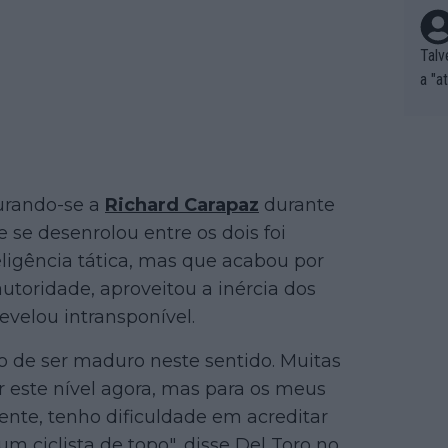
Talv
a "a
tros
ixam
rrid
e nã
ar p
gurando-se a
Richard Carapaz
durante
e Po
e se desenrolou entre os dois foi
corr
eligência tática, mas que acabou por
orri
autoridade, aproveitou a inércia dos
sões
evelou intransponível.
ente
xemp
so de ser maduro neste sentido. Muitas
nar,
r este nível agora, mas para os meus
que l
nte, tenho dificuldade em acreditar
 ciclista de topo", disse Del Toro no