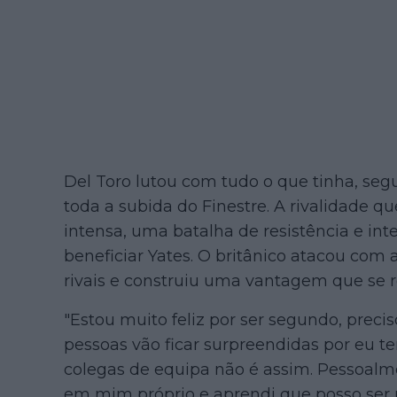
Del Toro lutou com tudo o que tinha, se
toda a subida do Finestre. A rivalidade qu
intensa, uma batalha de resistência e int
beneficiar Yates. O britânico atacou com 
rivais e construiu uma vantagem que se r
"Estou muito feliz por ser segundo, preci
pessoas vão ficar surpreendidas por eu te
colegas de equipa não é assim. Pessoalme
em mim próprio e aprendi que posso ser um