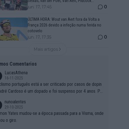
Seixas, van der Poel, Van Aert, Pidcock...
0
jun. 17, 17:45
ÚLTIMA HORA: Wout van Aert fora da Volta a
França 2026 devido a infeção numa ferida no
cotovelo
0
jun. 17, 17:35
Mais artigos
imos Comentarios
LucasAthena
16-11-2025
clismo português está a ser criticado por casos de dopin
ndré Cardoso é um dopado e foi suspenso por 4 anos. Po
e é que um patrocinador permite a contratação de um do
nunoalentes
o?
29-10-2025
mon Yates mudou-se a época passada para a Visma, onde
ou o giro.