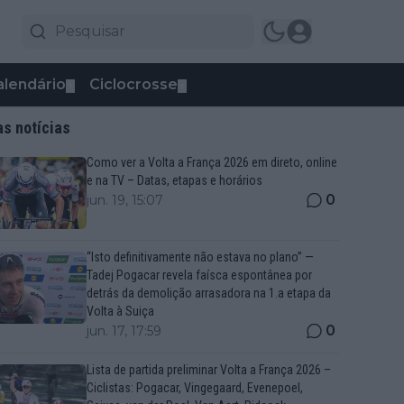
alendário
Ciclocrosse
▼
▼
as notícias
Como ver a Volta a França 2026 em direto, online
e na TV – Datas, etapas e horários
0
jun. 19, 15:07
“Isto definitivamente não estava no plano” —
Tadej Pogacar revela faísca espontânea por
detrás da demolição arrasadora na 1.a etapa da
Volta à Suiça
0
jun. 17, 17:59
Lista de partida preliminar Volta a França 2026 –
Ciclistas: Pogacar, Vingegaard, Evenepoel,