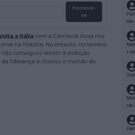
Inscrever-
Port
se
não 
e nã
Volta a Itália
com a Camisola Rosa nos
ente
to é
ome na história. No entanto, no terreno
Mais
da!
s nu
 não conseguiu resistir à exibição
u da liderança e chocou o mundo do
Gran
Meta
van 
Vamo