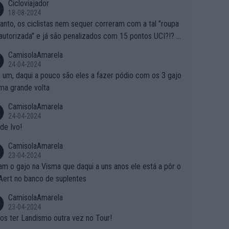
Cicloviajador
18-08-2024
anto, os ciclistas nem sequer correram com a tal "roupa
autorizada" e já são penalizados com 15 pontos UCI?!? S
o autorizam a roupa e querem aplicar uma multa, ainda se
CamisolaAmarela
nde... Mas penalizar os atletas retirando-lhes pontos??? Is
24-04-2024
 roubar na secretaria o que os atletas conquistam na estra
 um, daqui a pouco são eles a fazer pódio com os 3 gajo
ma grande volta
CamisolaAmarela
24-04-2024
de Ivo!
CamisolaAmarela
23-04-2024
m o gajo na Visma que daqui a uns anos ele está a pôr o
Aert no banco de suplentes
CamisolaAmarela
23-04-2024
s ter Landismo outra vez no Tour!