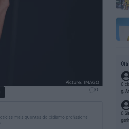
Últ
O ci
0
g. A
!
r qu
pad
O Si
tícias mais quentes do ciclismo profissional,
ganh
.