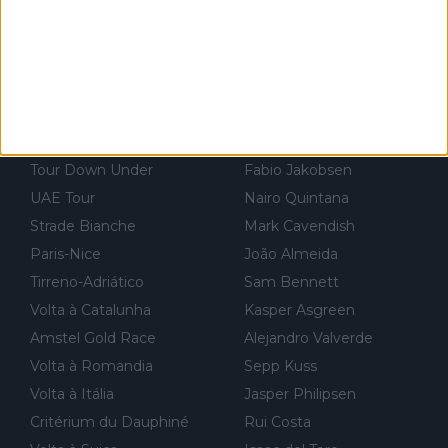
Volta à Polónia
Filippo Ganna
Volta à Espanha
Egan Bernal
Campeonatos do Mundo
Tom Pidcock
Milão-Sanremo
Peter Sagan
Volta à Flandres
Richard Carapaz
Volta à Lombardia
Jai Hindley
Tour Down Under
Fabio Jakobsen
UAE Tour
Nairo Quintana
Strade Bianche
Mark Cavendish
Paris-Nice
João Almeida
Tirreno-Adriático
Sam Bennett
Volta à Catalunha
Kasper Asgreen
Amstel Gold Race
Alejandro Valverde
Volta à Romandia
Sepp Kuss
Volta à Itália
Jasper Philipsen
Critérium du Dauphiné
Rui Costa