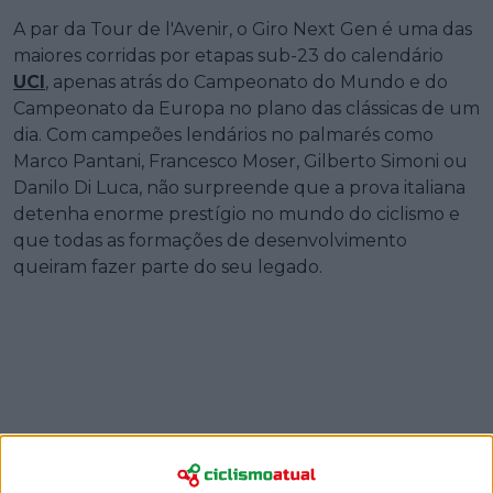
A par da Tour de l'Avenir, o Giro Next Gen é uma das
maiores corridas por etapas sub-23 do calendário
UCI
, apenas atrás do Campeonato do Mundo e do
Campeonato da Europa no plano das clássicas de um
dia. Com campeões lendários no palmarés como
Marco Pantani, Francesco Moser, Gilberto Simoni ou
Danilo Di Luca, não surpreende que a prova italiana
detenha enorme prestígio no mundo do ciclismo e
que todas as formações de desenvolvimento
queiram fazer parte do seu legado.