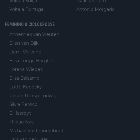
Volta à Suiça
Isaac del Toro
Volta a Portugal
António Morgado
FEMININO & CICLOCROSSE
Annemiek van Vleuten
Ellen van Dijk
Demi Vollering
Elisa Longo Borghini
Lorena Wiebes
Elisa Balsamo
Lotte Kopecky
Cecilie Uttrup Ludwig
Silvia Persico
Eli Iserbyt
Thibau Nys
Michael Vanthourenhout
Lars van der Haar