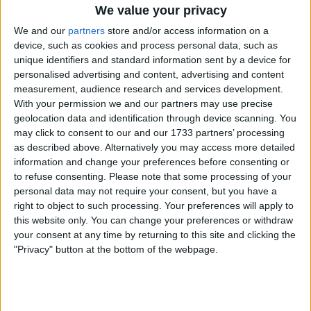
We value your privacy
We and our
partners
store and/or access information on a
device, such as cookies and process personal data, such as
unique identifiers and standard information sent by a device for
personalised advertising and content, advertising and content
measurement, audience research and services development.
With your permission we and our partners may use precise
geolocation data and identification through device scanning. You
may click to consent to our and our 1733 partners’ processing
Com até (e por vezes mais de) 50 candidaturas para
as described above. Alternatively you may access more detailed
information and change your preferences before consenting or
um máximo de 30-35 vagas de equipas, os
to refuse consenting.
Please note that some processing of your
organizadores deparam-se frequentemente com
personal data may not require your consent, but you have a
escolhas difíceis na seleção dos participantes, ainda
right to object to such processing. Your preferences will apply to
que sejam “boas dores de cabeça”. Ou assim parecia,
this website only. You can change your preferences or withdraw
mas a entidade organizadora - recentemente
your consent at any time by returning to this site and clicking the
designada RCS Sport - optou por uma medida
"Privacy" button at the bottom of the webpage.
radical:
pedir às equipas participantes o
pagamento de 10.000 €
para integrarem o Giro
Next Gen 2026,
avança o Ciclismoweb
.