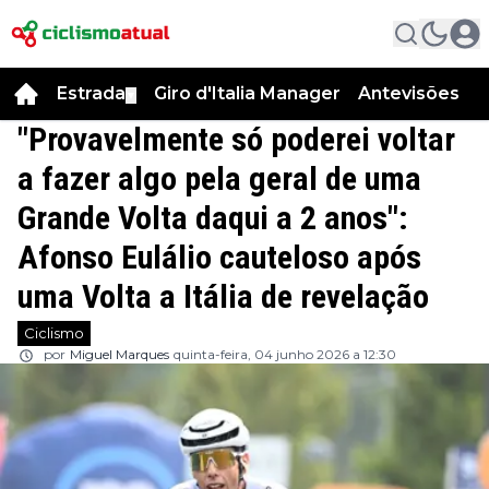
Estrada
Giro d'Italia Manager
Antevisões
R
▼
"Provavelmente só poderei voltar
a fazer algo pela geral de uma
Grande Volta daqui a 2 anos":
Afonso Eulálio cauteloso após
uma Volta a Itália de revelação
Ciclismo
por
Miguel Marques
quinta-feira, 04 junho 2026 a 12:30