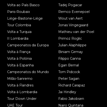
ara treinar"... Lembra-me o que Nelson Piquet fez no GP de P
Volta ao País Basco
Tadej Pogacar
ortugal de 1985... sem hipóteses de lutar pelos pontos na corri
Paris-Roubaix
Remco Evenepoel
da devido a problemas com o carro, passou o resto da corrida
Liège-Bastone-Liège
Wout van Aert
a experimentar soluções no carro, como se faz nas sessões d
Tour Colombia
Jonas Vingegaard
e treino privadas... aproveitando para testá-las em ambiente re
Volta a Turquia
Mathieu van der Poel
al de corrida. 2) Se algum patrocinador (Red Bull, por exempl
o) lhe pagar em função do número de etapas que terminar, por
II Lombardia
Primoz Roglic
exemplo, será um bom motivo para terminar, seja em que luga
Campeonatos da Europa
Julian Alaphilippe
r for...
Volta à França
Biniam Girmay
Volta à Polónia
Filippo Ganna
Volta à Espanha
Egan Bernal
Campeonatos do Mundo
Tom Pidcock
Milão-Sanremo
Peter Sagan
Volta à Flandres
Richard Carapaz
Volta à Lombardia
Jai Hindley
Tour Down Under
Fabio Jakobsen
UAE Tour
Nairo Quintana