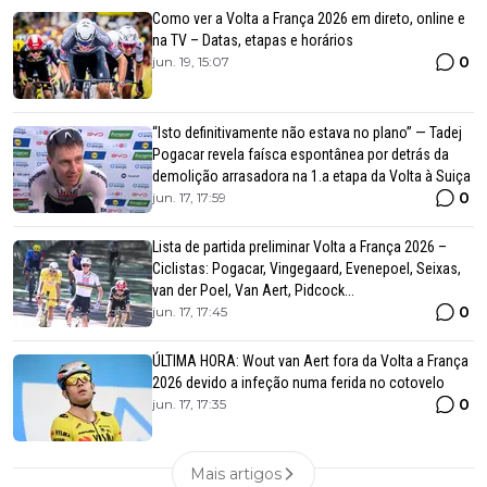
Como ver a Volta a França 2026 em direto, online e
na TV – Datas, etapas e horários
0
jun. 19, 15:07
“Isto definitivamente não estava no plano” — Tadej
Pogacar revela faísca espontânea por detrás da
demolição arrasadora na 1.a etapa da Volta à Suiça
0
jun. 17, 17:59
Lista de partida preliminar Volta a França 2026 –
Ciclistas: Pogacar, Vingegaard, Evenepoel, Seixas,
van der Poel, Van Aert, Pidcock...
0
jun. 17, 17:45
ÚLTIMA HORA: Wout van Aert fora da Volta a França
2026 devido a infeção numa ferida no cotovelo
0
jun. 17, 17:35
Mais artigos