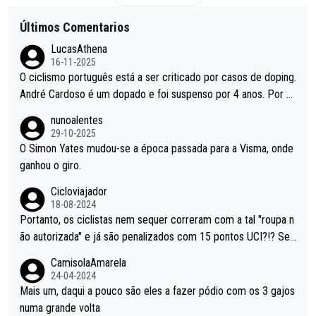
Últimos Comentarios
LucasAthena
16-11-2025
O ciclismo português está a ser criticado por casos de doping.
André Cardoso é um dopado e foi suspenso por 4 anos. Por q
ue é que um patrocinador permite a contratação de um dopad
nunoalentes
o?
29-10-2025
O Simon Yates mudou-se a época passada para a Visma, onde
ganhou o giro.
Cicloviajador
18-08-2024
Portanto, os ciclistas nem sequer correram com a tal "roupa n
ão autorizada" e já são penalizados com 15 pontos UCI?!? Se
não autorizam a roupa e querem aplicar uma multa, ainda se en
CamisolaAmarela
tende... Mas penalizar os atletas retirando-lhes pontos??? Isto
24-04-2024
é roubar na secretaria o que os atletas conquistam na estrada!
Mais um, daqui a pouco são eles a fazer pódio com os 3 gajos
numa grande volta