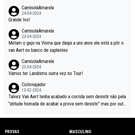
CamisolaAmarela
24-04-2024
Grande Ivo!
CamisolaAmarela
23-04-2024
Metam o gajo na Visma que daqui a uns anos ele está a pôr o
van Aert no banco de suplentes
CamisolaAmarela
23-04-2024
Vamos ter Landismo outra vez no Tour!
Cicloviajador
13-02-2024
Talvez Van Aert tenha acabado a corrida sem desistir não pela
"atitude honrada de acabar a prova sem desistir" mas por outr
os possíveis motivos (só ele sabe o real motivo, mas não deix
am de ser hipóteses com lógica): 1) A decisão de levar a corri
da até ao fim pode ter sido a decisão de "já que estou aqui e n
PROVAS
MASCULINO
ão vou poder lutar por uma boa classificação, vou aproveitar p