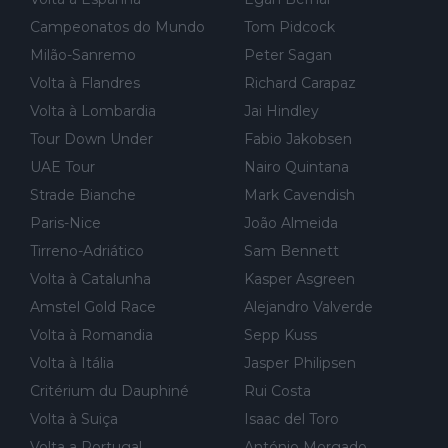
Campeonatos do Mundo
Tom Pidcock
Milão-Sanremo
Peter Sagan
Volta à Flandres
Richard Carapaz
Volta à Lombardia
Jai Hindley
Tour Down Under
Fabio Jakobsen
UAE Tour
Nairo Quintana
Strade Bianche
Mark Cavendish
Paris-Nice
João Almeida
Tirreno-Adriático
Sam Bennett
Volta à Catalunha
Kasper Asgreen
Amstel Gold Race
Alejandro Valverde
Volta à Romandia
Sepp Kuss
Volta à Itália
Jasper Philipsen
Critérium du Dauphiné
Rui Costa
Volta à Suiça
Isaac del Toro
Volta a Portugal
António Morgado