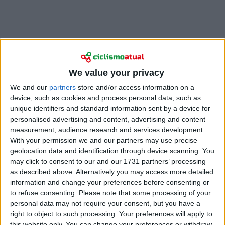
A grega Argyro Milaki, da Aromitalia Vaiano, e a jovem
We value your privacy
italiana Anita Baima, da Isolmant Premac Vittoria,
We and our
partners
store and/or access information on a
foram ambas desqualificadas após a 5ª etapa, de
device, such as cookies and process personal data, such as
Longarone a Santo Stefano di Cadore, com o
unique identifiers and standard information sent by a device for
relatório do júri a confirmar a expulsão.
personalised advertising and content, advertising and content
measurement, audience research and services development.
Ambas as ciclistas foram multadas em 200 francos
With your permission we and our partners may use precise
suíços e receberam um cartão amarelo. O diretor
geolocation data and identification through device scanning. You
may click to consent to our and our 1731 partners’ processing
desportivo da Isolmant Premac Vittoria, Manel
as described above. Alternatively you may access more detailed
Lacambra, foi afastado da prova. A decisão surge após
information and change your preferences before consenting or
dias tensos na corrida, na sequência da
to refuse consenting.
Please note that some processing of your
desqualificação de
Lorena Wiebes
após a 1ª etapa.
personal data may not require your consent, but you have a
right to object to such processing. Your preferences will apply to
this website only. You can change your preferences or withdraw