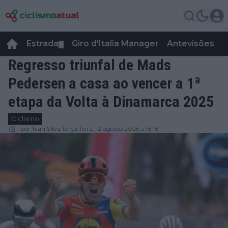
Estrada
Giro d'Italia Manager
Antevisões
R
▼
Regresso triunfal de Mads
Pedersen a casa ao vencer a 1ª
etapa da Volta à Dinamarca 2025
Ciclismo
por
Ivan Silva
terça-feira, 12 agosto 2025 a 16:18