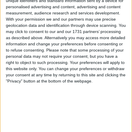
unique identifiers and standard information sent by a device for
personalised advertising and content, advertising and content
measurement, audience research and services development.
With your permission we and our partners may use precise
geolocation data and identification through device scanning. You
A fuga inicial contou com seis ciclistas, entre eles
may click to consent to our and our 1731 partners’ processing
alguns nomes sonantes. Julius Johansen, que
as described above. Alternatively you may access more detailed
integra a seleção nacional dinamarquesa mas
information and change your preferences before consenting or
representa habitualmente a equipa da Emirates,
to refuse consenting.
Please note that some processing of your
esteve acompanhado por Victor Vercouillie (Team
personal data may not require your consent, but you have a
Flanders - Baloise) e Marius Innhaug Dahl
right to object to such processing. Your preferences will apply to
this website only. You can change your preferences or withdraw
(Decathlon AG2R La Mondiale Development Team).
your consent at any time by returning to this site and clicking the
A 42 quilómetros da meta, o pelotão partiu em duas
"Privacy" button at the bottom of the webpage.
frentes e a corrida ganhou novo fôlego com um
contra-ataque perigoso de Soren Kragh Andersen
(Lidl-Trek).
A tentativa de Kragh Andersen acabaria neutralizada,
mas a formação norte-americana manteve o ímpeto.
Poucos instantes depois, foi o próprio Pedersen a
lançar o seu ataque, com Mattias Skjelmose a colar-