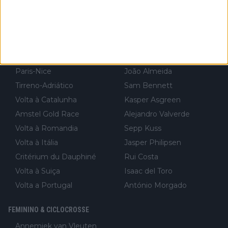
Volta à Flandres
Richard Carapaz
Volta à Lombardia
Jai Hindley
Tour Down Under
Fabio Jakobsen
UAE Tour
Nairo Quintana
Strade Bianche
Mark Cavendish
Paris-Nice
João Almeida
Tirreno-Adriático
Sam Bennett
Volta à Catalunha
Kasper Asgreen
Amstel Gold Race
Alejandro Valverde
Volta à Romandia
Sepp Kuss
Volta à Itália
Jasper Philipsen
Critérium du Dauphiné
Rui Costa
Volta à Suiça
Isaac del Toro
Volta a Portugal
António Morgado
FEMININO & CICLOCROSSE
Annemiek van Vleuten