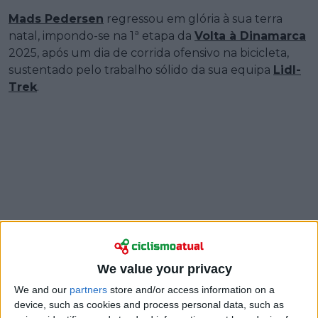
Mads Pedersen
regressou em glória à sua terra
natal, impondo-se na 1ª etapa da
Volta à Dinamarca
2025, após um dia de corrida ofensivo na bicicleta,
sustentado pelo trabalho sólido da sua equipa
Lidl-
Trek
.
We value your privacy
We and our
partners
store and/or access information on a
device, such as cookies and process personal data, such as