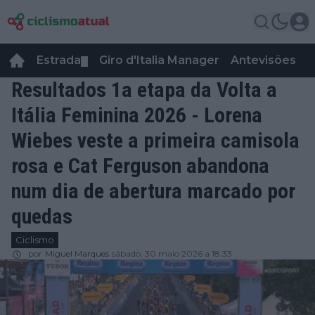
Estrada
Giro d'Italia Manager
Antevisões
R
▼
Resultados 1a etapa da Volta a
Itália Feminina 2026 - Lorena
Wiebes veste a primeira camisola
rosa e Cat Ferguson abandona
num dia de abertura marcado por
quedas
Ciclismo
por
Miguel Marques
sábado, 30 maio 2026 a 18:33