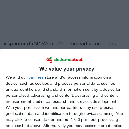
A sprinter da SD Worx - Protime partia como clara
favorita na plana tirada de 139 km desde Cesenatico
e confirmou no risco, lançando o sprint após um
derradeiro lançamento de Barbara Guarischi. Wiebes
We value your privacy
cortou a meta em 3:15:37, com Elisa Balsamo em
We and our
partners
store and/or access information on a
segundo pela Lidl - Trek e Lara Gillespie em terceiro
device, such as cookies and process personal data, such as
pela UAE Team ADQ.
unique identifiers and standard information sent by a device for
personalised advertising and content, advertising and content
Foi mais uma demonstração da potência final de
measurement, audience research and services development.
Wiebes num dia talhado para as mais rápidas do
With your permission we and our partners may use precise
pelotão. A etapa inaugural somava apenas cerca de
geolocation data and identification through device scanning. You
200 metros de desnível e apontava a um sprint,
may click to consent to our and our 1733 partners’ processing
embora o caminho até Ravenna estivesse longe de
as described above. Alternatively you may access more detailed