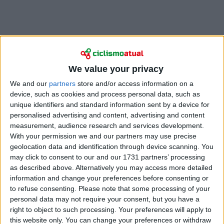
O sprinter da Decathlon CMA CGM impôs-se no final
We value your privacy
dos 147,8 km entre Cosse-le-Vivien e Laval, batendo
Mads Pedersen
e John Degenkolb depois de a Lidl -
We and our
partners
store and/or access information on a
Trek ter comandado a entrada no último
device, such as cookies and process personal data, such as
unique identifiers and standard information sent by a device for
quilómetro.
personalised advertising and content, advertising and content
measurement, audience research and services development.
Maikel Zijlaard foi quarto, com Marijn van den Berg
With your permission we and our partners may use precise
em quinto e Alberto Dainese em sexto.
geolocation data and identification through device scanning. You
may click to consent to our and our 1731 partners’ processing
as described above. Alternatively you may access more detailed
information and change your preferences before consenting or
to refuse consenting.
Please note that some processing of your
personal data may not require your consent, but you have a
right to object to such processing. Your preferences will apply to
this website only. You can change your preferences or withdraw