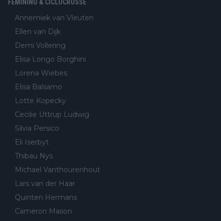
FEMININO & CICLOCROSSE
Annemiek van Vleuten
Ellen van Dijk
Demi Vollering
Elisa Longo Borghini
Lorena Wiebes
Elisa Balsamo
Lotte Kopecky
Cecilie Uttrup Ludwig
Silvia Persico
Eli Iserbyt
Thibau Nys
Michael Vanthourenhout
Lars van der Haar
Quinten Hermans
Cameron Mason