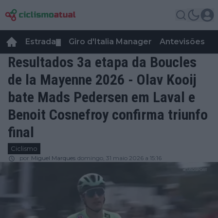
Estrada
Giro d'Italia Manager
Antevisões
R
▼
Resultados 3a etapa da Boucles
de la Mayenne 2026 - Olav Kooij
bate Mads Pedersen em Laval e
Benoit Cosnefroy confirma triunfo
final
Ciclismo
por
Miguel Marques
domingo, 31 maio 2026 a 15:16