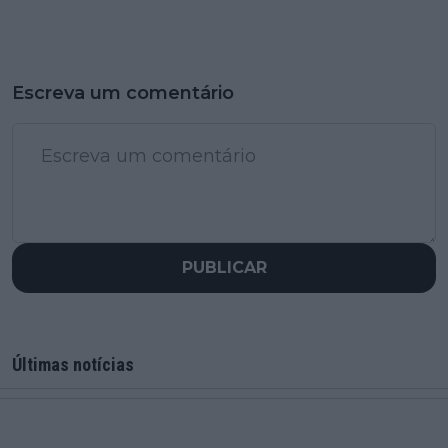
Escreva um comentário
PUBLICAR
Últimas notícias
Como ver a Volta a França 2026 em direto, online e
na TV – Datas, etapas e horários
0
jun. 19, 15:07