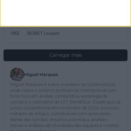
2006
BOONEN Tom
1975
MERCKX Eddy
1962
VAN LOOY Rik
1955
BOBET Louison
Carregar mais
Miguel Marques
Miguel Marques é editor e redator do CiclismoAtual,
onde cobre o ciclismo profissional internacional com
forte foco em análise competitiva, estratégia de
corrida e o calendário do UCI WorldTour. Desde que se
juntou à plataforma em novembro de 2024, escreveu
milhares de artigos, contribuindo com antevisões
diárias das corridas, resumos pós-etapa, análises
táticas e análises aprofundadas das equipas e ciclistas