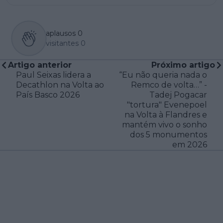
aplausos
0
visitantes
0
Artigo anterior
Próximo artigo
Paul Seixas lidera a
“Eu não queria nada o
Decathlon na Volta ao
Remco de volta…” -
País Basco 2026
Tadej Pogacar
"tortura" Evenepoel
na Volta à Flandres e
mantém vivo o sonho
dos 5 monumentos
em 2026