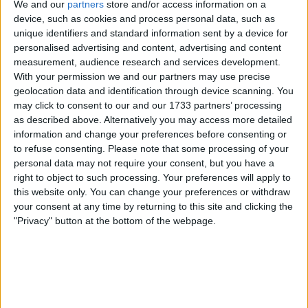
We and our
partners
store and/or access information on a
device, such as cookies and process personal data, such as
A prova abriu a alta velocidade, com ataques desde o
unique identifiers and standard information sent by a device for
personalised advertising and content, advertising and content
quilómetro zero, antes de uma fuga numerosa se
measurement, audience research and services development.
consolidar. Entre os adiantados seguiam Silvan Dillier,
With your permission we and our partners may use precise
Connor Swift, Luke Lamperti e Frederik Frison,
geolocation data and identification through device scanning. You
rapidamente a construir uma vantagem superior a
may click to consent to our and our 1733 partners’ processing
cinco minutos enquanto o pelotão hesitava atrás.
as described above. Alternatively you may access more detailed
information and change your preferences before consenting or
A UAE Team Emirates - XRG assumiu o controlo
to refuse consenting.
Please note that some processing of your
através de Mikkel Bjerg, cujo longo turno na
personal data may not require your consent, but you have a
dianteira começou, gradualmente, a reduzir o atraso.
right to object to such processing. Your preferences will apply to
this website only. You can change your preferences or withdraw
Esse primeiro enquadramento foi interrompido
your consent at any time by returning to this site and clicking the
por uma passagem de nível que fracionou o
"Privacy" button at the bottom of the webpage.
pelotão
e forçou uma neutralização temporária. O
grupo foi reunido, mas a interrupção quebrou o
ritmo e criou uma fase inicial desalinhada.