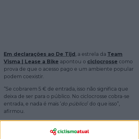
Em declarações ao De Tijd
, a estrela da
Team
Visma | Lease a Bike
apontou o
ciclocrosse
como
prova de que o acesso pago e um ambiente popular
podem coexistir.
“Se cobrarem 5 € de entrada, isso não significa que
deixa de ser para o público. No ciclocrosse cobra-se
entrada, e nada é mais ‘
do público
’ do que isso”,
afirmou.