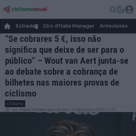
Estrada
Giro d'Italia Manager
Antevisões
R
▼
“Se cobrares 5 €, isso não
significa que deixe de ser para o
público” – Wout van Aert junta-se
ao debate sobre a cobrança de
bilhetes nas maiores provas de
ciclismo
Ciclismo
por
Pascal Michiels
segunda-feira, 01 dezembro 2025 a 11:31