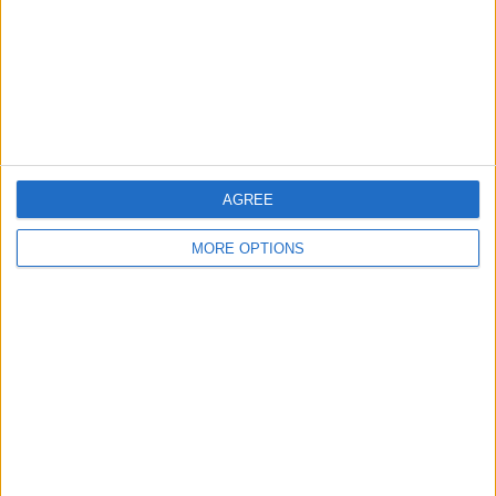
título, mas Bélgica prepara
estratégia com Van Aert
AGREE
MORE OPTIONS