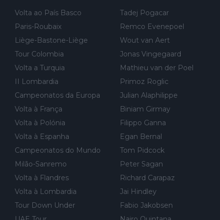
ara treinar"... Lembra-me o que Nelson Piquet fez no GP de P
Volta ao País Basco
Tadej Pogacar
ortugal de 1985... sem hipóteses de lutar pelos pontos na corri
Paris-Roubaix
Remco Evenepoel
da devido a problemas com o carro, passou o resto da corrida
Liège-Bastone-Liège
Wout van Aert
a experimentar soluções no carro, como se faz nas sessões d
Tour Colombia
Jonas Vingegaard
e treino privadas... aproveitando para testá-las em ambiente re
Volta a Turquia
Mathieu van der Poel
al de corrida. 2) Se algum patrocinador (Red Bull, por exempl
o) lhe pagar em função do número de etapas que terminar, por
II Lombardia
Primoz Roglic
exemplo, será um bom motivo para terminar, seja em que luga
Campeonatos da Europa
Julian Alaphilippe
r for...
Volta à França
Biniam Girmay
Volta à Polónia
Filippo Ganna
Volta à Espanha
Egan Bernal
Campeonatos do Mundo
Tom Pidcock
Milão-Sanremo
Peter Sagan
Volta à Flandres
Richard Carapaz
Volta à Lombardia
Jai Hindley
Tour Down Under
Fabio Jakobsen
UAE Tour
Nairo Quintana