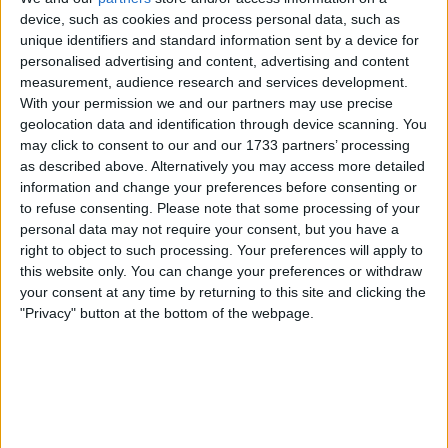
automaticamente alguma pressão. O ambiente em
device, such as cookies and process personal data, such as
unique identifiers and standard information sent by a device for
volta dele muda e esperam-se coisas. Não me parece
personalised advertising and content, advertising and content
que isso seja sempre saudável”, defendeu.
measurement, audience research and services development.
With your permission we and our partners may use precise
geolocation data and identification through device scanning. You
may click to consent to our and our 1733 partners’ processing
as described above. Alternatively you may access more detailed
information and change your preferences before consenting or
to refuse consenting.
Please note that some processing of your
personal data may not require your consent, but you have a
right to object to such processing. Your preferences will apply to
this website only. You can change your preferences or withdraw
your consent at any time by returning to this site and clicking the
"Privacy" button at the bottom of the webpage.