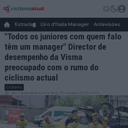
Estrada
Giro d'Italia Manager
Antevisões
R
▼
"Todos os juniores com quem falo
têm um manager" Director de
desempenho da Visma
preocupado com o rumo do
ciclismo actual
Ciclismo
por
Carlos Silva
quinta-feira, 30 outubro 2025 a 11:00