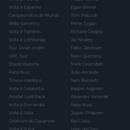
Volta à Espanha
Egan Bernal
Campeonatos do Mundo
Tom Pidcock
Milão-Sanremo
Peter Sagan
Volta à Flandres
Richard Carapaz
Volta à Lombardia
Jai Hindley
Tour Down Under
Fabio Jakobsen
UAE Tour
Nairo Quintana
Strade Bianche
Mark Cavendish
Paris-Nice
João Almeida
Tirreno-Adriático
Sam Bennett
Volta à Catalunha
Kasper Asgreen
Amstel Gold Race
Alejandro Valverde
Volta à Romandia
Sepp Kuss
Volta à Itália
Jasper Philipsen
Critérium du Dauphiné
Rui Costa
Volta à Suiça
Isaac del Toro