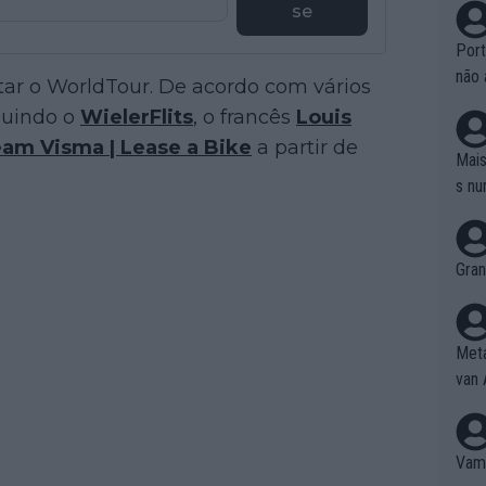
se
Port
não 
ar o WorldTour. De acordo com vários
e nã
luindo o
WielerFlits
, o francês
Louis
ente
am Visma | Lease a Bike
a partir de
to é
Mais
da!
s nu
Gran
Meta
van 
Vamo