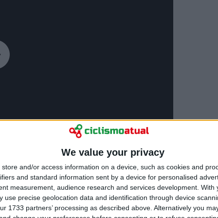
We value your privacy
store and/or access information on a device, such as cookies and pro
ifiers and standard information sent by a device for personalised adver
tent measurement, audience research and services development.
With 
 use precise geolocation data and identification through device scanni
ur 1733 partners’ processing as described above. Alternatively you m
 and change your preferences before consenting or to refuse consentin