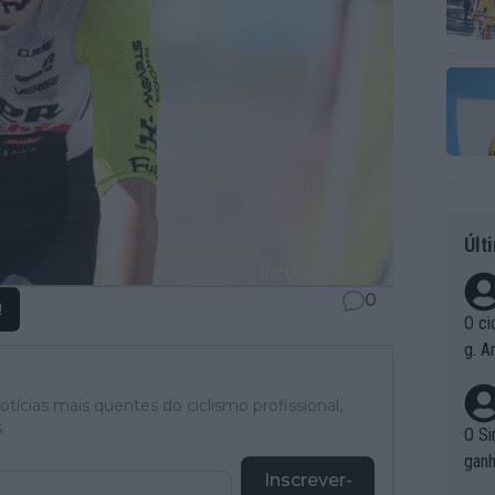
Últ
0
!
O ci
g. A
r qu
pad
tícias mais quentes do ciclismo profissional,
.
O Si
ganh
Inscrever-