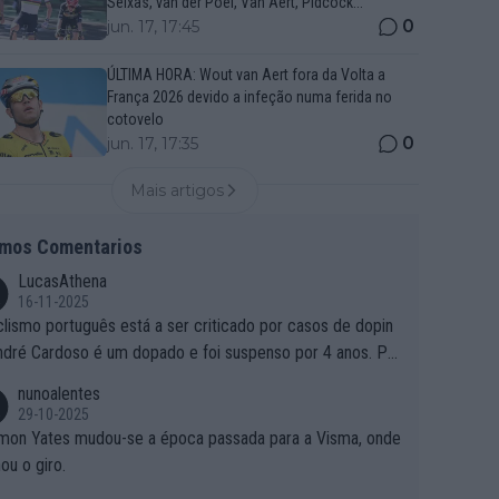
Seixas, van der Poel, Van Aert, Pidcock...
0
jun. 17, 17:45
ÚLTIMA HORA: Wout van Aert fora da Volta a
França 2026 devido a infeção numa ferida no
cotovelo
0
jun. 17, 17:35
Mais artigos
imos Comentarios
LucasAthena
16-11-2025
clismo português está a ser criticado por casos de dopin
ndré Cardoso é um dopado e foi suspenso por 4 anos. Po
e é que um patrocinador permite a contratação de um do
nunoalentes
o?
29-10-2025
mon Yates mudou-se a época passada para a Visma, onde
ou o giro.