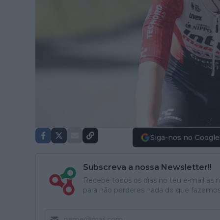
Siga-nos no Google
Subscreva a nossa Newsletter!!
Recebe todos os dias no teu e-mail as no
para não perderes nada do que fazemos