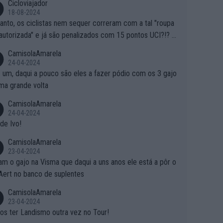
Cicloviajador
18-08-2024
anto, os ciclistas nem sequer correram com a tal "roupa
autorizada" e já são penalizados com 15 pontos UCI?!? S
o autorizam a roupa e querem aplicar uma multa, ainda se
CamisolaAmarela
nde... Mas penalizar os atletas retirando-lhes pontos??? Is
24-04-2024
 roubar na secretaria o que os atletas conquistam na estra
 um, daqui a pouco são eles a fazer pódio com os 3 gajo
ma grande volta
CamisolaAmarela
24-04-2024
de Ivo!
CamisolaAmarela
23-04-2024
m o gajo na Visma que daqui a uns anos ele está a pôr o
Aert no banco de suplentes
CamisolaAmarela
23-04-2024
s ter Landismo outra vez no Tour!