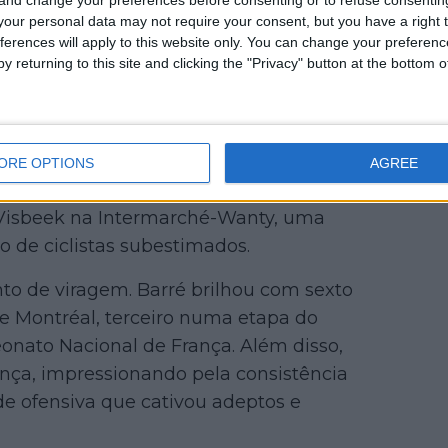
our personal data may not require your consent, but you have a right t
r destaque no pelotão internacional.
ferences will apply to this website only. You can change your preferen
rado durante muito tempo um ciclista
y returning to this site and clicking the "Privacy" button at the bottom
s últimas duas épocas confirmou-se
gulares em terreno montanhoso e nas
ORE OPTIONS
AGREE
-Samsic em 2022, Barré encontrou o
 Visbeek na Intermarché-Wanty, uma
o de ciclistas subestimados.
to de viragem. Barré brilhou com sexto
e Montréal, terceiro numa etapa do
nato Nacional de França. Além disso,
ança, impressionando pela consistência
e ofensiva que cativou adeptos e