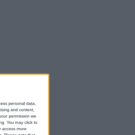
cess personal data,
tising and content,
your permission we
ng. You may click to
ay access more
g.
Please note that