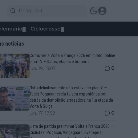
alendário
Ciclocrosse
▼
▼
as notícias
Como ver a Volta a França 2026 em direto, online
e na TV – Datas, etapas e horários
0
jun. 19, 15:07
“Isto definitivamente não estava no plano” —
Tadej Pogacar revela faísca espontânea por
detrás da demolição arrasadora na 1.a etapa da
Volta à Suiça
0
jun. 17, 17:59
Lista de partida preliminar Volta a França 2026 –
Ciclistas: Pogacar, Vingegaard, Evenepoel,