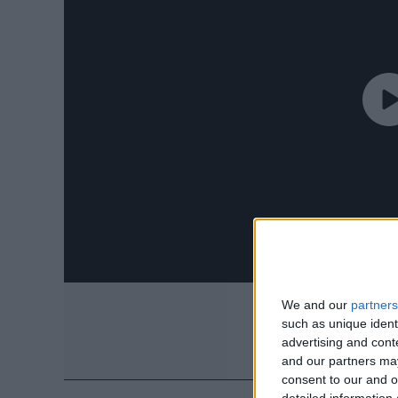
We and our
partners
such as unique ident
advertising and con
and our partners may
consent to our and o
detailed information