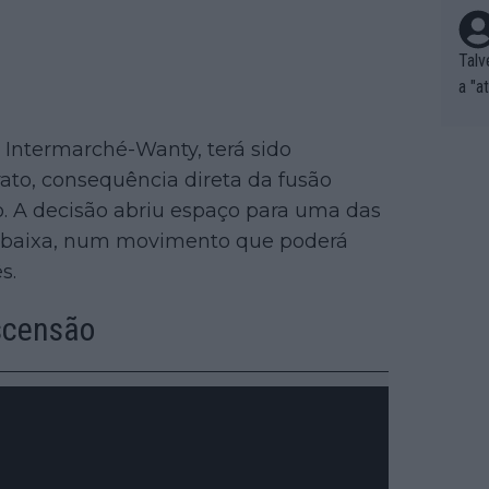
Talv
a "a
tros
ixam
à Intermarché-Wanty, terá sido
rrid
ato, consequência direta da fusão
e nã
to. A decisão abriu espaço para uma das
ar p
a baixa, num movimento que poderá
e Po
s.
corr
orri
scensão
sões
ente
xemp
nar,
que l