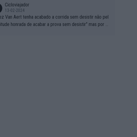
Cicloviajador
13-02-2024
ez Van Aert tenha acabado a corrida sem desistir não pel
titude honrada de acabar a prova sem desistir" mas por ou
 possíveis motivos (só ele sabe o real motivo, mas não de
 de ser hipóteses com lógica): 1) A decisão de levar a co
a até ao fim pode ter sido a decisão de "já que estou aqui
o vou poder lutar por uma boa classificação, vou aproveit
ara treinar"... Lembra-me o que Nelson Piquet fez no GP d
rtugal de 1985... sem hipóteses de lutar pelos pontos na
ida devido a problemas com o carro, passou o resto da c
da a experimentar soluções no carro, como se faz nas ses
 de treino privadas... aproveitando para testá-las em ambi
 real de corrida. 2) Se algum patrocinador (Red Bull, por e
lo) lhe pagar em função do número de etapas que termi
 por exemplo, será um bom motivo para terminar, seja em
ugar for...