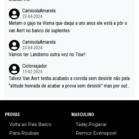
CamisolaAmarela
23-04-2024
Metam o gajo na Visma que daqui a uns anos ele está a pôr o
van Aert no banco de suplentes
CamisolaAmarela
23-04-2024
Vamos ter Landismo outra vez no Tour!
Cicloviajador
13-02-2024
Talvez Van Aert tenha acabado a corrida sem desistir não pela
"atitude honrada de acabar a prova sem desistir" mas por outr
os possíveis motivos (só ele sabe o real motivo, mas não deix
am de ser hipóteses com lógica): 1) A decisão de levar a corri
da até ao fim pode ter sido a decisão de "já que estou aqui e n
PROVAS
MASCULINO
ão vou poder lutar por uma boa classificação, vou aproveitar p
ara treinar"... Lembra-me o que Nelson Piquet fez no GP de P
Volta ao País Basco
Tadej Pogacar
ortugal de 1985... sem hipóteses de lutar pelos pontos na corri
Paris-Roubaix
Remco Evenepoel
da devido a problemas com o carro, passou o resto da corrida