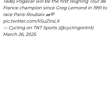
Tadej Pogacar will be the first reigning Tour de
France champion since Greg Lemond in 1991 to
race Paris-Roubaix 🧱💛
pic.twitter.com/IiSuZIrsLX
— Cycling on TNT Sports (@cyclingontnt)
March 26, 2025