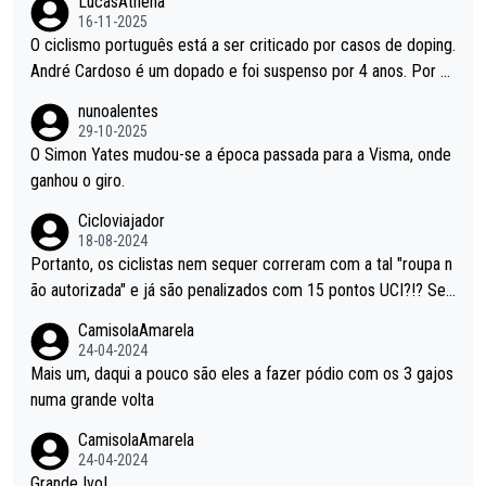
LucasAthena
16-11-2025
O ciclismo português está a ser criticado por casos de doping.
André Cardoso é um dopado e foi suspenso por 4 anos. Por q
ue é que um patrocinador permite a contratação de um dopad
nunoalentes
o?
29-10-2025
O Simon Yates mudou-se a época passada para a Visma, onde
ganhou o giro.
Cicloviajador
18-08-2024
Portanto, os ciclistas nem sequer correram com a tal "roupa n
ão autorizada" e já são penalizados com 15 pontos UCI?!? Se
não autorizam a roupa e querem aplicar uma multa, ainda se en
CamisolaAmarela
tende... Mas penalizar os atletas retirando-lhes pontos??? Isto
24-04-2024
é roubar na secretaria o que os atletas conquistam na estrada!
Mais um, daqui a pouco são eles a fazer pódio com os 3 gajos
numa grande volta
CamisolaAmarela
24-04-2024
Grande Ivo!