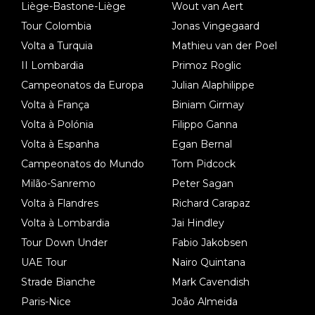
Liège-Bastone-Liège
Wout van Aert
a experimentar soluções no carro, como se faz nas sessões d
Tour Colombia
Jonas Vingegaard
e treino privadas... aproveitando para testá-las em ambiente re
Volta a Turquia
Mathieu van der Poel
al de corrida. 2) Se algum patrocinador (Red Bull, por exempl
o) lhe pagar em função do número de etapas que terminar, por
II Lombardia
Primoz Roglic
exemplo, será um bom motivo para terminar, seja em que luga
Campeonatos da Europa
Julian Alaphilippe
r for...
Volta à França
Biniam Girmay
Volta à Polónia
Filippo Ganna
Volta à Espanha
Egan Bernal
Campeonatos do Mundo
Tom Pidcock
Milão-Sanremo
Peter Sagan
Volta à Flandres
Richard Carapaz
Volta à Lombardia
Jai Hindley
Tour Down Under
Fabio Jakobsen
UAE Tour
Nairo Quintana
Strade Bianche
Mark Cavendish
Paris-Nice
João Almeida