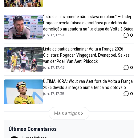
“Isto definitivamente não estava no plano” — Tadej
Pogacar revela faísca espontânea por detrás da
demolição arrasadora na 1.a etapa da Volta à Suiça
0
jun. 17, 17:59
Lista de partida preliminar Volta a França 2026 –
Ciclistas: Pogacar, Vingegaard, Evenepoel, Seixas,
van der Poel, Van Aert, Pidcock...
0
jun. 17, 17:45
ÚLTIMA HORA: Wout van Aert fora da Volta a França
2026 devido a infeção numa ferida no cotovelo
0
jun. 17, 17:35
Mais artigos
Últimos Comentarios