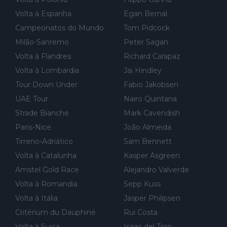
Volta à Espanha
Egan Bernal
Campeonatos do Mundo
Tom Pidcock
Milão-Sanremo
Peter Sagan
Volta à Flandres
Richard Carapaz
Volta à Lombardia
Jai Hindley
Tour Down Under
Fabio Jakobsen
UAE Tour
Nairo Quintana
Strade Bianche
Mark Cavendish
Paris-Nice
João Almeida
Tirreno-Adriático
Sam Bennett
Volta à Catalunha
Kasper Asgreen
Amstel Gold Race
Alejandro Valverde
Volta à Romandia
Sepp Kuss
Volta à Itália
Jasper Philipsen
Critérium du Dauphiné
Rui Costa
Volta à Suiça
Isaac del Toro