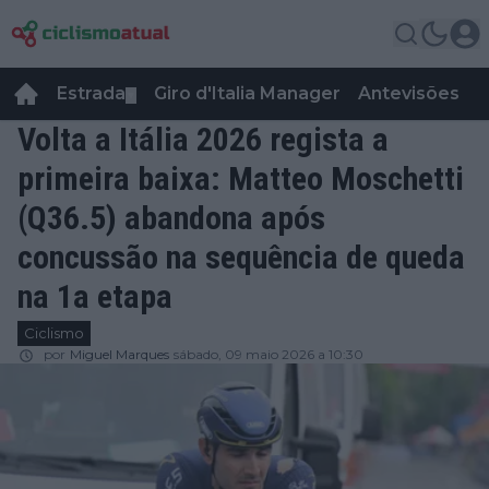
Estrada
Giro d'Italia Manager
Antevisões
R
▼
Volta a Itália 2026 regista a
primeira baixa: Matteo Moschetti
(Q36.5) abandona após
concussão na sequência de queda
na 1a etapa
Ciclismo
por
Miguel Marques
sábado, 09 maio 2026 a 10:30