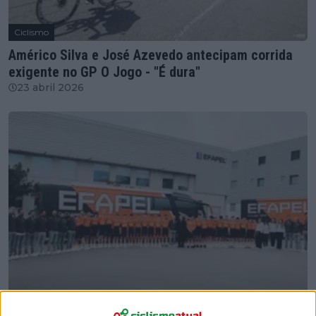
Ciclismo
Américo Silva e José Azevedo antecipam corrida
exigente no GP O Jogo - "É dura"
23 abril 2026
Ciclismo