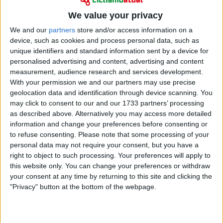
"A maior preocupação dos pais não é que lugar o
We value your privacy
filho vai chegar..." José Azevedo pede sanções
mais duras, depois da onda de atropelamentos a
We and our
partners
store and/or access information on a
ciclistas
device, such as cookies and process personal data, such as
unique identifiers and standard information sent by a device for
18 março 2026
personalised advertising and content, advertising and content
measurement, audience research and services development.
With your permission we and our partners may use precise
geolocation data and identification through device scanning. You
may click to consent to our and our 1733 partners’ processing
as described above. Alternatively you may access more detailed
information and change your preferences before consenting or
to refuse consenting.
Please note that some processing of your
personal data may not require your consent, but you have a
right to object to such processing. Your preferences will apply to
this website only. You can change your preferences or withdraw
your consent at any time by returning to this site and clicking the
"Privacy" button at the bottom of the webpage.
Ciclismo
Efapel sobe a fasquia para 2026: “Esta equipa é a