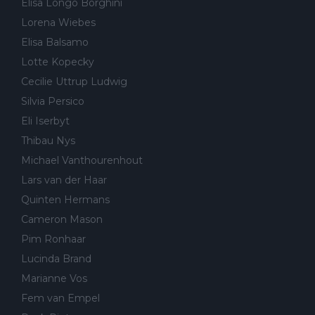
Elisa Longo Borghini
Lorena Wiebes
Elisa Balsamo
Lotte Kopecky
Cecilie Uttrup Ludwig
Silvia Persico
Eli Iserbyt
Thibau Nys
Michael Vanthourenhout
Lars van der Haar
Quinten Hermans
Cameron Mason
Pim Ronhaar
Lucinda Brand
Marianne Vos
Fem van Empel