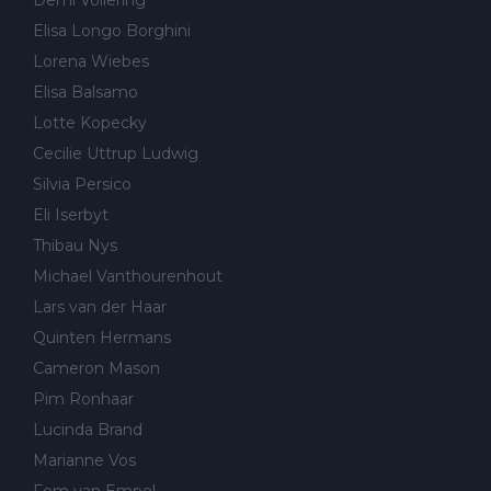
Elisa Longo Borghini
Lorena Wiebes
Elisa Balsamo
Lotte Kopecky
Cecilie Uttrup Ludwig
Silvia Persico
Eli Iserbyt
Thibau Nys
Michael Vanthourenhout
Lars van der Haar
Quinten Hermans
Cameron Mason
Pim Ronhaar
Lucinda Brand
Marianne Vos
Fem van Empel