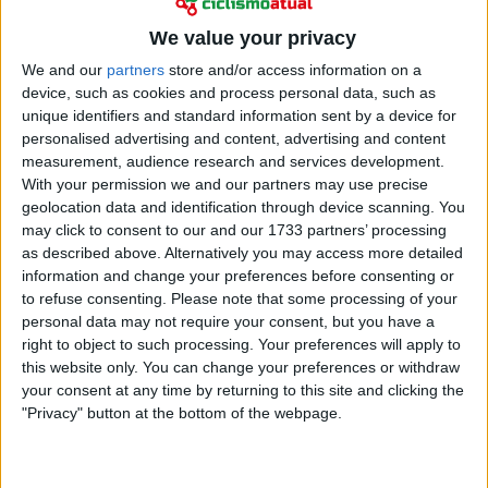
Ciclismo
Michael Matthews vence o GP Québec: ataque
We value your privacy
tardio de Tadej Pogacar não tem sucesso
We and our
partners
store and/or access information on a
13 setembro 2024
device, such as cookies and process personal data, such as
unique identifiers and standard information sent by a device for
personalised advertising and content, advertising and content
measurement, audience research and services development.
With your permission we and our partners may use precise
geolocation data and identification through device scanning. You
may click to consent to our and our 1733 partners’ processing
as described above. Alternatively you may access more detailed
information and change your preferences before consenting or
to refuse consenting.
Please note that some processing of your
personal data may not require your consent, but you have a
right to object to such processing. Your preferences will apply to
this website only. You can change your preferences or withdraw
your consent at any time by returning to this site and clicking the
"Privacy" button at the bottom of the webpage.
Ciclismo
Grupo de ciclistas franceses alerta para aumento
de quedas no pelotão: "Houve um antes e um