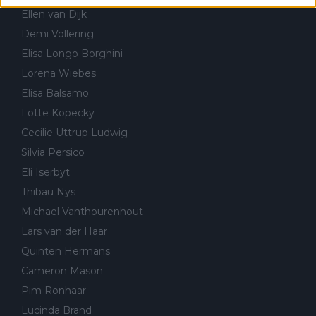
Ellen van Dijk
Demi Vollering
Elisa Longo Borghini
Lorena Wiebes
Elisa Balsamo
Lotte Kopecky
Cecilie Uttrup Ludwig
Silvia Persico
Eli Iserbyt
Thibau Nys
Michael Vanthourenhout
Lars van der Haar
Quinten Hermans
Cameron Mason
Pim Ronhaar
Lucinda Brand