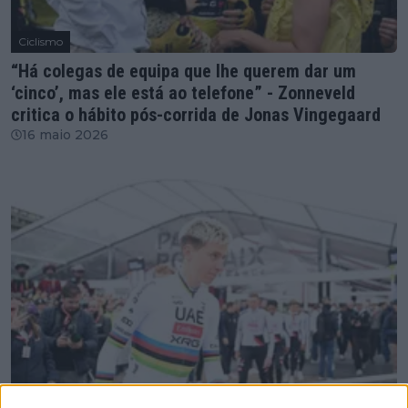
Ciclismo
“Há colegas de equipa que lhe querem dar um
‘cinco’, mas ele está ao telefone” - Zonneveld
critica o hábito pós-corrida de Jonas Vingegaard
16 maio 2026