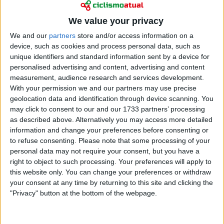
Ciclismo
Terá sido encontrada a kryptonita de Pogacar?
We value your privacy
Tática de Van Aert “tirou o vento das velas ao
We and our
partners
store and/or access information on a
Tadej” em Roubaix, diz ex‐profissional americano
device, such as cookies and process personal data, such as
14 abril 2026
unique identifiers and standard information sent by a device for
personalised advertising and content, advertising and content
measurement, audience research and services development.
With your permission we and our partners may use precise
geolocation data and identification through device scanning. You
may click to consent to our and our 1733 partners’ processing
as described above. Alternatively you may access more detailed
information and change your preferences before consenting or
to refuse consenting.
Please note that some processing of your
personal data may not require your consent, but you have a
right to object to such processing. Your preferences will apply to
this website only. You can change your preferences or withdraw
your consent at any time by returning to this site and clicking the
"Privacy" button at the bottom of the webpage.
Ciclismo
“A queda ajudou-o mesmo a vencer” - ex-