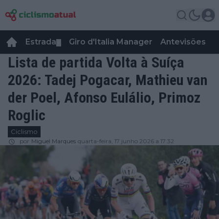
Estrada
Giro d'Italia Manager
Antevisões
R
▼
Lista de partida Volta à Suíça
2026: Tadej Pogacar, Mathieu van
der Poel, Afonso Eulálio, Primoz
Roglic
Ciclismo
por
Miguel Marques
quarta-feira, 17 junho 2026 a 17:32