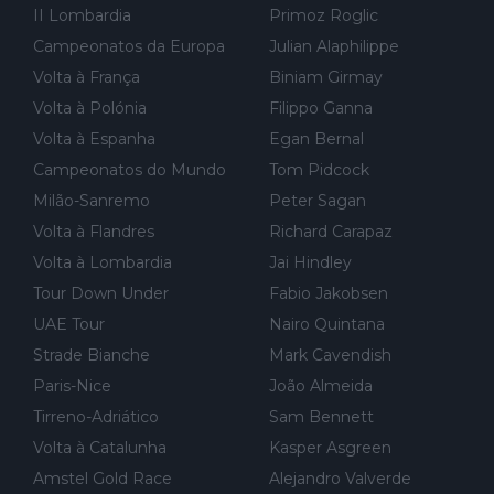
o) lhe pagar em função do número de etapas que terminar, por
II Lombardia
Primoz Roglic
exemplo, será um bom motivo para terminar, seja em que luga
Campeonatos da Europa
Julian Alaphilippe
r for...
Volta à França
Biniam Girmay
Volta à Polónia
Filippo Ganna
Volta à Espanha
Egan Bernal
Campeonatos do Mundo
Tom Pidcock
Milão-Sanremo
Peter Sagan
Volta à Flandres
Richard Carapaz
Volta à Lombardia
Jai Hindley
Tour Down Under
Fabio Jakobsen
UAE Tour
Nairo Quintana
Strade Bianche
Mark Cavendish
Paris-Nice
João Almeida
Tirreno-Adriático
Sam Bennett
Volta à Catalunha
Kasper Asgreen
Amstel Gold Race
Alejandro Valverde