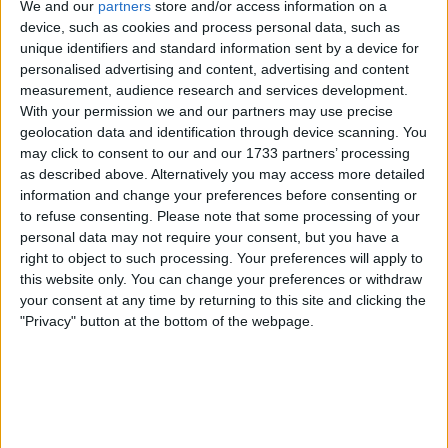
We and our
partners
store and/or access information on a
device, such as cookies and process personal data, such as
unique identifiers and standard information sent by a device for
personalised advertising and content, advertising and content
measurement, audience research and services development.
With your permission we and our partners may use precise
geolocation data and identification through device scanning. You
may click to consent to our and our 1733 partners’ processing
Leia também
as described above. Alternatively you may access more detailed
information and change your preferences before consenting or
Afonso Eulálio regressou a
to refuse consenting.
Please note that some processing of your
personal data may not require your consent, but you have a
Portugal e poderá defrontar
right to object to such processing. Your preferences will apply to
Pogacar em junho: "Vamos ver o
this website only. You can change your preferences or withdraw
que a equipa decidirá"
your consent at any time by returning to this site and clicking the
EXCLUSIVO: Ciclista da UAE
"Privacy" button at the bottom of the webpage.
explica desentendimento entre
João Almeida e Jan Christen na
Volta à Suíça
Mauro Schmid lidera a Team Jayco AlUla; Primoz