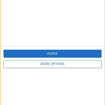
121
Landa, Mikel
Schachmann,
122
Maximilian
123
Dainese, Alberto
124
Gelders, Gil
125
Wilder, Ilan Van
126
Vervaeke, Louis
AGREE
127
Zana, Filippo
MORE OPTIONS
Team Jayco AlUla
131
Schmid, Mauro
132
Double, Paul
133
Hellemose, Asbjørn
134
Matthews, Michael