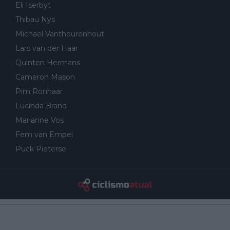
Eli Iserbyt
Thibau Nys
Michael Vanthourenhout
Lars van der Haar
Quinten Hermans
Cameron Mason
Pim Ronhaar
Lucinda Brand
Marianne Vos
Fem van Empel
Puck Pieterse
Quem somos
Equipa
Privacidade e Política de Cookies
Política de ética e boas práticas editoriais