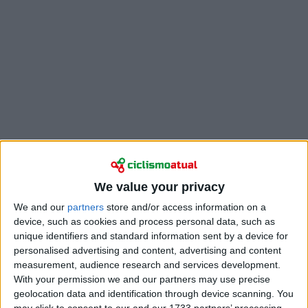
"Eu sabia o que não queria, mas ainda não sabia o
We value your privacy
que realmente queria. O que eu não queria era
estar numa estrutura clássica de equipa WorldTour,
We and our
partners
store and/or access information on a
onde tudo tem de ser controlado, perfeito, e onde
device, such as cookies and process personal data, such as
não há muito espaço para a improvisação", explicou o
unique identifiers and standard information sent by a device for
personalised advertising and content, advertising and content
francês em entrevista ao Eurosport. Embora não
measurement, audience research and services development.
tenha mencionado diretamente a Decathlon AG2R
With your permission we and our partners may use precise
La Mondiale Team, as suas palavras soam como uma
geolocation data and identification through device scanning. You
crítica à rigidez do sistema atual, que impõe padrões
may click to consent to our and our 1733 partners’ processing