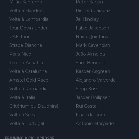
Milão-Sanremo
Peter Sagan
Volta à Flandres
Richard Carapaz
Volta à Lombardia
Jai Hindley
Tour Down Under
Fabio Jakobsen
UAE Tour
Nairo Quintana
Strade Bianche
Mark Cavendish
Paris-Nice
João Almeida
Tirreno-Adriático
Sam Bennett
Volta à Catalunha
Kasper Asgreen
Amstel Gold Race
Alejandro Valverde
Volta à Romandia
Sepp Kuss
Volta à Itália
Jasper Philipsen
Critérium du Dauphiné
Rui Costa
Volta à Suiça
Isaac del Toro
Volta a Portugal
António Morgado
FEMININO & CICLOCROSSE