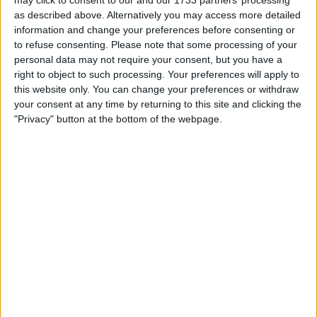
de rendimento quase impossíveis sem espaço para a
as described above. Alternatively you may access more detailed
dimensão humana do ciclista.
information and change your preferences before consenting or
to refuse consenting.
Please note that some processing of your
"Não é assim que eu funciono. Quero continuar
personal data may not require your consent, but you have a
ligado ao desporto, mas sobretudo ao ciclismo,
right to object to such processing. Your preferences will apply to
this website only. You can change your preferences or withdraw
porque tenho muito prazer em pedalar. E depois
your consent at any time by returning to this site and clicking the
pensei que podia usar a minha posição para
"Privacy" button at the bottom of the webpage.
comunicar, partilhar a minha experiência e talvez
ajudar outros ciclistas que estão a lutar para
encontrar o seu caminho", acrescentou, já a
antecipar o papel que poderá desempenhar dentro
da estrutura da Unibet Rose Rockets.