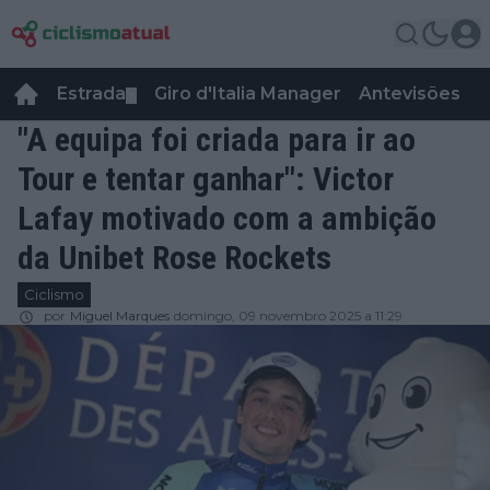
Estrada
Giro d'Italia Manager
Antevisões
R
▼
"A equipa foi criada para ir ao
Tour e tentar ganhar": Victor
Lafay motivado com a ambição
da Unibet Rose Rockets
Ciclismo
por
Miguel Marques
domingo, 09 novembro 2025 a 11:29