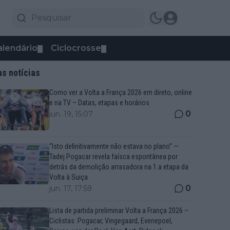
alendário
Ciclocrosse
▼
▼
as notícias
Como ver a Volta a França 2026 em direto, online
e na TV – Datas, etapas e horários
0
jun. 19, 15:07
“Isto definitivamente não estava no plano” —
Tadej Pogacar revela faísca espontânea por
detrás da demolição arrasadora na 1.a etapa da
Volta à Suiça
0
jun. 17, 17:59
Lista de partida preliminar Volta a França 2026 –
Ciclistas: Pogacar, Vingegaard, Evenepoel,