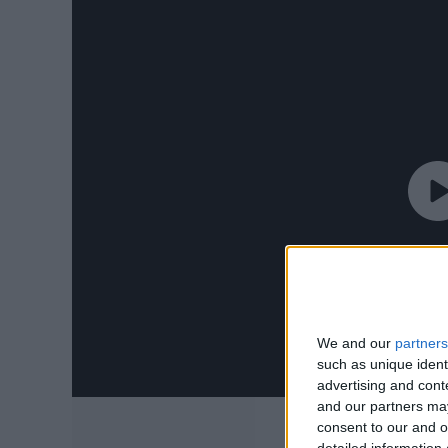
We and our
partners
such as unique ident
advertising and con
and our partners may
consent to our and o
detailed information