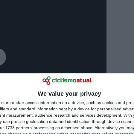
We value your privacy
store and/or access information on a device, such as cookies and pro
ifiers and standard information sent by a device for personalised adver
tent measurement, audience research and services development.
With 
 use precise geolocation data and identification through device scanni
ur 1733 partners’ processing as described above. Alternatively you m
 and change your preferences before consenting or to refuse consentin