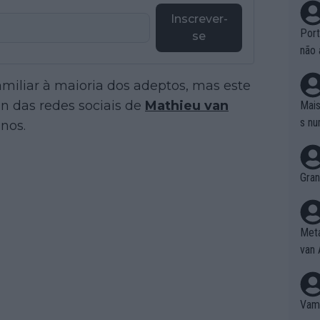
Inscrever-
Port
se
não 
e nã
miliar à maioria dos adeptos, mas este
ente
to é
n das redes sociais de
Mathieu van
Mais
da!
s nu
nos.
Gran
Meta
van 
Vamo