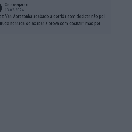
Cicloviajador
13-02-2024
ez Van Aert tenha acabado a corrida sem desistir não pel
titude honrada de acabar a prova sem desistir" mas por ou
 possíveis motivos (só ele sabe o real motivo, mas não de
 de ser hipóteses com lógica): 1) A decisão de levar a co
a até ao fim pode ter sido a decisão de "já que estou aqui
o vou poder lutar por uma boa classificação, vou aproveit
ara treinar"... Lembra-me o que Nelson Piquet fez no GP d
rtugal de 1985... sem hipóteses de lutar pelos pontos na
ida devido a problemas com o carro, passou o resto da c
da a experimentar soluções no carro, como se faz nas ses
 de treino privadas... aproveitando para testá-las em ambi
 real de corrida. 2) Se algum patrocinador (Red Bull, por e
lo) lhe pagar em função do número de etapas que termi
 por exemplo, será um bom motivo para terminar, seja em
ugar for...