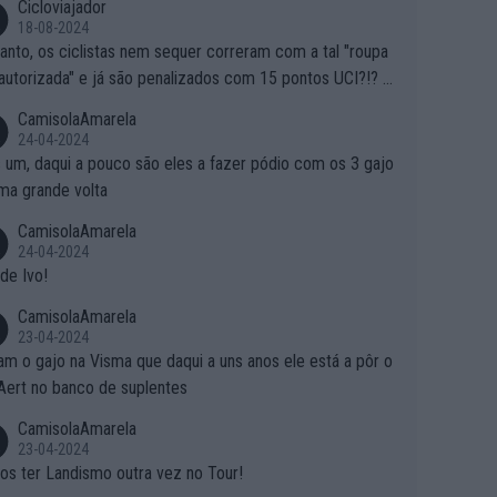
Cicloviajador
18-08-2024
anto, os ciclistas nem sequer correram com a tal "roupa
autorizada" e já são penalizados com 15 pontos UCI?!? S
o autorizam a roupa e querem aplicar uma multa, ainda se
CamisolaAmarela
nde... Mas penalizar os atletas retirando-lhes pontos??? Is
24-04-2024
 roubar na secretaria o que os atletas conquistam na estra
 um, daqui a pouco são eles a fazer pódio com os 3 gajo
ma grande volta
CamisolaAmarela
24-04-2024
de Ivo!
CamisolaAmarela
23-04-2024
m o gajo na Visma que daqui a uns anos ele está a pôr o
Aert no banco de suplentes
CamisolaAmarela
23-04-2024
s ter Landismo outra vez no Tour!