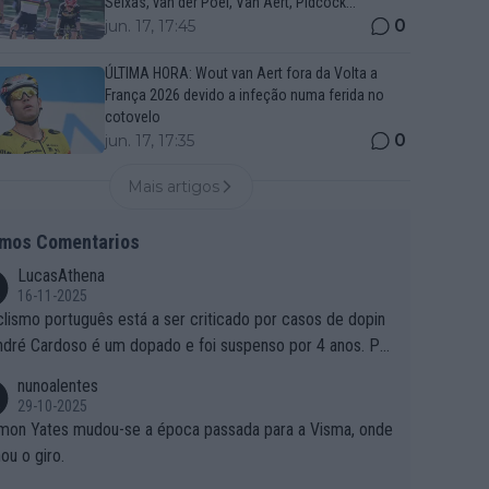
Seixas, van der Poel, Van Aert, Pidcock...
0
jun. 17, 17:45
ÚLTIMA HORA: Wout van Aert fora da Volta a
França 2026 devido a infeção numa ferida no
cotovelo
0
jun. 17, 17:35
Mais artigos
imos Comentarios
LucasAthena
16-11-2025
clismo português está a ser criticado por casos de dopin
ndré Cardoso é um dopado e foi suspenso por 4 anos. Po
e é que um patrocinador permite a contratação de um do
nunoalentes
o?
29-10-2025
mon Yates mudou-se a época passada para a Visma, onde
ou o giro.