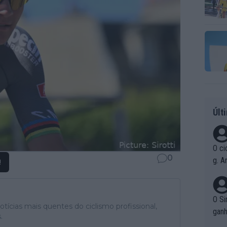
Últ
O ci
0
g. A
!
r qu
pad
O Si
tícias mais quentes do ciclismo profissional,
ganh
.