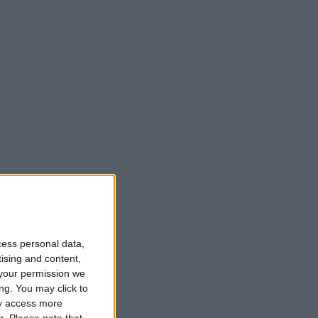
cess personal data,
tising and content,
your permission we
ng. You may click to
ay access more
g.
Please note that