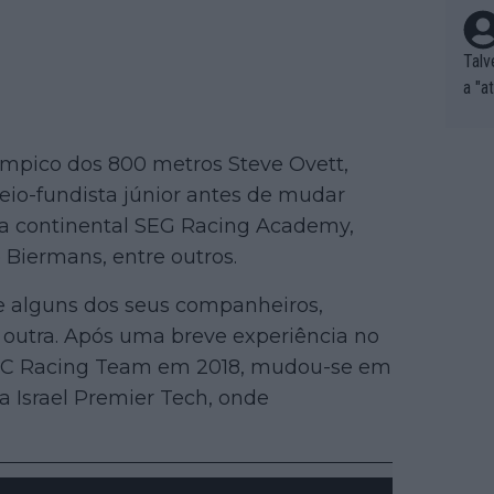
Talv
a "a
tros
ixam
límpico dos 800 metros Steve Ovett,
rrid
eio-fundista júnior antes de mudar
e nã
ar p
ipa continental SEG Racing Academy,
e Po
Biermans, entre outros.
corr
orri
de alguns dos seus companheiros,
sões
 outra. Após uma breve experiência no
ente
BMC Racing Team em 2018, mudou-se em
xemp
 Israel Premier Tech, onde
nar,
que l