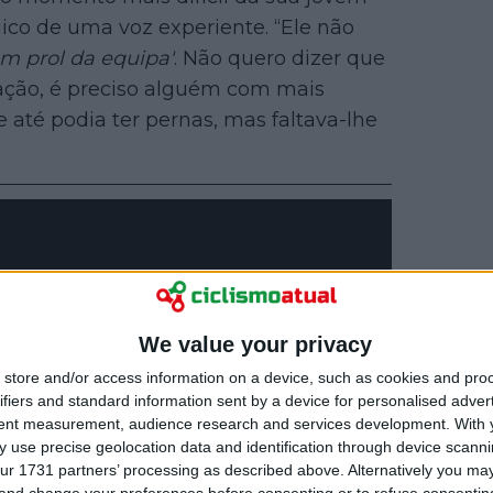
gico de uma voz experiente. “Ele não
em prol da equipa'
. Não quero dizer que
uação, é preciso alguém com mais
 até podia ter pernas, mas faltava-lhe
We value your privacy
store and/or access information on a device, such as cookies and pro
ifiers and standard information sent by a device for personalised adver
tent measurement, audience research and services development.
With 
 use precise geolocation data and identification through device scanni
ur 1731 partners’ processing as described above. Alternatively you m
 and change your preferences before consenting or to refuse consentin