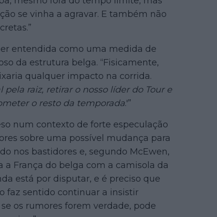
pa, mesmo fora do tempo limite, mas
ção se vinha a agravar. E também não
retas.”
 ser entendida como uma medida de
oso da estrutura belga. “Fisicamente,
ixaria qualquer impacto na corrida.
pela raiz, retirar o nosso líder do Tour e
ometer o resto da temporada
.'”
eso num contexto de forte especulação
mores sobre uma possível mudança para
ido nos bastidores e, segundo McEwen,
ta a França do belga com a camisola da
da está por disputar, e é preciso que
 faz sentido continuar a insistir
 se os rumores forem verdade, pode