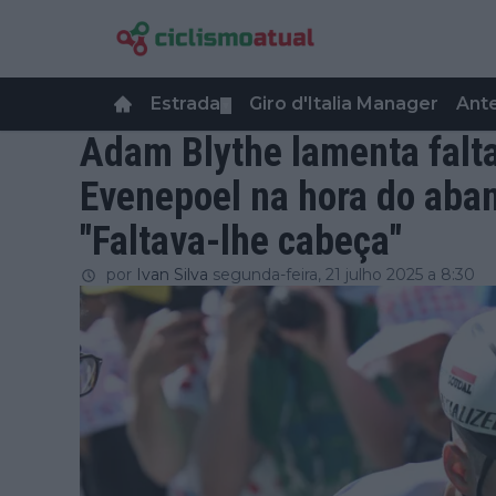
Estrada
Giro d'Italia Manager
Ant
▼
Adam Blythe lamenta falt
Evenepoel na hora do aban
"Faltava-lhe cabeça"
por
Ivan Silva
segunda-feira, 21 julho 2025 a 8:30