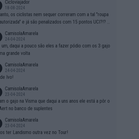
Cicloviajador
18-08-2024
anto, os ciclistas nem sequer correram com a tal "roupa
autorizada" e já são penalizados com 15 pontos UCI?!? S
o autorizam a roupa e querem aplicar uma multa, ainda se
CamisolaAmarela
nde... Mas penalizar os atletas retirando-lhes pontos??? Is
24-04-2024
 roubar na secretaria o que os atletas conquistam na estra
 um, daqui a pouco são eles a fazer pódio com os 3 gajo
ma grande volta
CamisolaAmarela
24-04-2024
de Ivo!
CamisolaAmarela
23-04-2024
m o gajo na Visma que daqui a uns anos ele está a pôr o
Aert no banco de suplentes
CamisolaAmarela
23-04-2024
s ter Landismo outra vez no Tour!