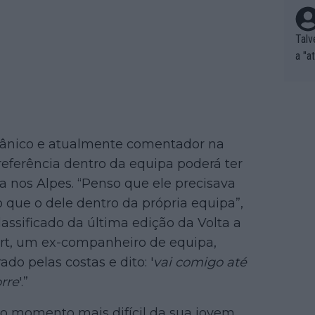
Talv
a "a
tros
ixam
rrid
e nã
ar p
itânico e atualmente comentador na
e Po
referência dentro da equipa poderá ter
corr
a nos Alpes. “Penso que ele precisava
orri
 que o dele dentro da própria equipa”,
sões
lassificado da última edição da Volta a
ente
ert, um ex-companheiro de equipa,
xemp
nar,
do pelas costas e dito: '
vai comigo até
que l
rre
'.”
 o momento mais difícil da sua jovem