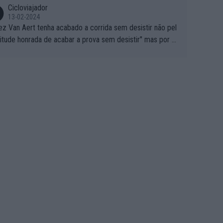
Cicloviajador
13-02-2024
ez Van Aert tenha acabado a corrida sem desistir não pel
titude honrada de acabar a prova sem desistir" mas por ou
 possíveis motivos (só ele sabe o real motivo, mas não de
 de ser hipóteses com lógica): 1) A decisão de levar a co
a até ao fim pode ter sido a decisão de "já que estou aqui
o vou poder lutar por uma boa classificação, vou aproveit
ara treinar"... Lembra-me o que Nelson Piquet fez no GP d
rtugal de 1985... sem hipóteses de lutar pelos pontos na
ida devido a problemas com o carro, passou o resto da c
da a experimentar soluções no carro, como se faz nas ses
 de treino privadas... aproveitando para testá-las em ambi
 real de corrida. 2) Se algum patrocinador (Red Bull, por e
lo) lhe pagar em função do número de etapas que termi
 por exemplo, será um bom motivo para terminar, seja em
ugar for...