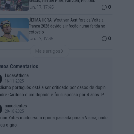
Seixas, van der Poel, Van Aert, Pidcock...
0
jun. 17, 17:45
ÚLTIMA HORA: Wout van Aert fora da Volta a
França 2026 devido a infeção numa ferida no
cotovelo
0
jun. 17, 17:35
Mais artigos
imos Comentarios
LucasAthena
16-11-2025
clismo português está a ser criticado por casos de dopin
ndré Cardoso é um dopado e foi suspenso por 4 anos. Po
e é que um patrocinador permite a contratação de um do
nunoalentes
o?
29-10-2025
mon Yates mudou-se a época passada para a Visma, onde
ou o giro.