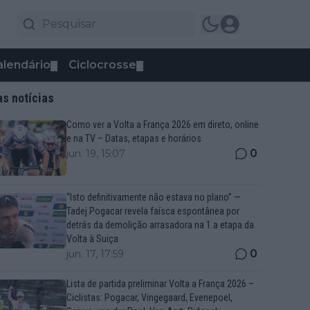
alendário
Ciclocrosse
▼
▼
as notícias
Como ver a Volta a França 2026 em direto, online
e na TV – Datas, etapas e horários
0
jun. 19, 15:07
“Isto definitivamente não estava no plano” —
Tadej Pogacar revela faísca espontânea por
detrás da demolição arrasadora na 1.a etapa da
Volta à Suiça
0
jun. 17, 17:59
Lista de partida preliminar Volta a França 2026 –
Ciclistas: Pogacar, Vingegaard, Evenepoel,