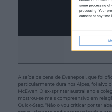
some processing of y
processing. Your pre
consent at any time b
M
A saída de cena de Evenepoel, que foi of
particularmente dura nos Alpes, foi alvo
McEwen. O ex-sprinter australiano e cole
mostrou-se mais compreensivo em relação 
Quick-Step. “Não o vou criticar por ter ab