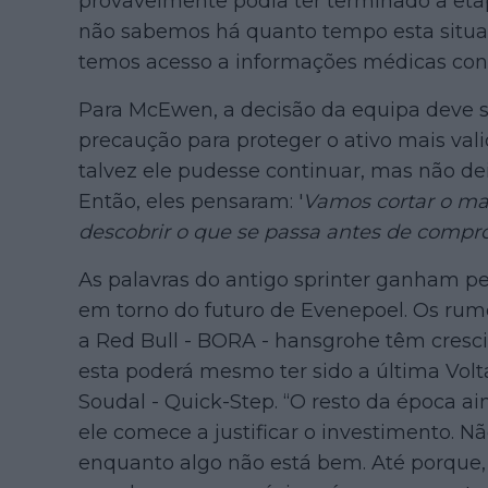
provavelmente podia ter terminado a eta
não sabemos há quanto tempo esta situa
temos acesso a informações médicas conc
Para McEwen, a decisão da equipa deve
precaução para proteger o ativo mais vali
talvez ele pudesse continuar, mas não de
Então, eles pensaram: '
Vamos cortar o mal 
descobrir o que se passa antes de compr
As palavras do antigo sprinter ganham p
em torno do futuro de Evenepoel. Os ru
a Red Bull - BORA - hansgrohe têm cresc
esta poderá mesmo ter sido a última Vol
Soudal - Quick-Step. “O resto da época ain
ele comece a justificar o investimento. Não
enquanto algo não está bem. Até porque,