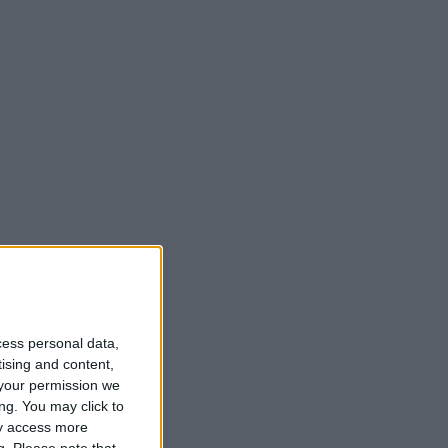
cess personal data,
tising and content,
your permission we
ng. You may click to
ay access more
g.
Please note that