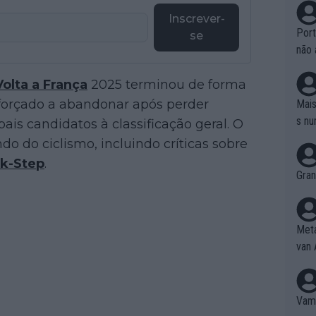
Inscrever-
Port
se
não 
e nã
Volta a França
2025 terminou de forma
ente
to é
 forçado a abandonar após perder
Mais
da!
s nu
is candidatos à classificação geral. O
 do ciclismo, incluindo críticas sobre
ck-Step
.
Gran
Meta
van 
Vamo