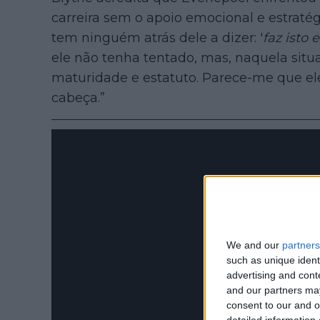
carreira sem o apoio emocional e estraté
tem ninguém atrás dele a dizer: '
faz isto 
ele não tenha tentado, mas, naquela sit
maturidade e estatuto. Parece-me que ele
cabeça.”
We and our
partners
such as unique ident
advertising and con
and our partners may
consent to our and o
detailed information