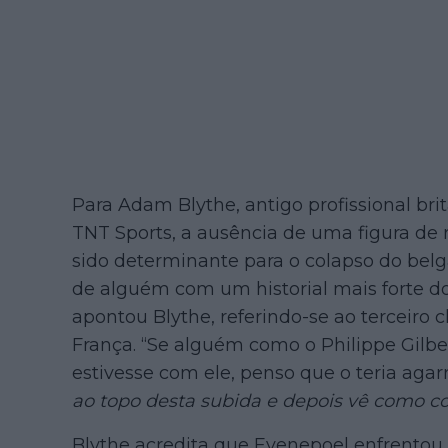
Para Adam Blythe, antigo profissional br
TNT Sports, a ausência de uma figura de 
sido determinante para o colapso do belg
de alguém com um historial mais forte do
apontou Blythe, referindo-se ao terceiro c
França. “Se alguém como o Philippe Gilb
estivesse com ele, penso que o teria agarra
ao topo desta subida e depois vê como co
Blythe acredita que Evenepoel enfrentou