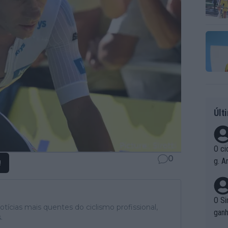
Últ
O ci
0
g. A
!
r qu
pad
O Si
tícias mais quentes do ciclismo profissional,
ganh
.