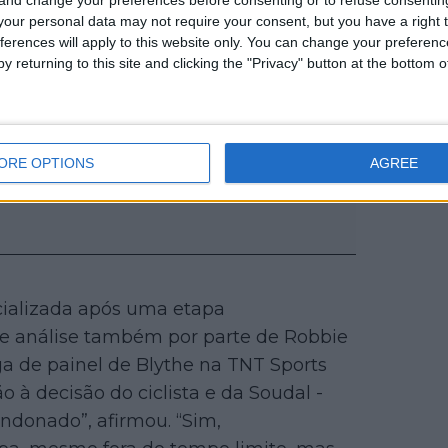
our personal data may not require your consent, but you have a right t
ferences will apply to this website only. You can change your preferen
y returning to this site and clicking the "Privacy" button at the bottom
ORE OPTIONS
AGREE
icializada após uma etapa
 de análise também por parte de Robbie
ga de painel de Blythe na TNT Sports
à decisão do ciclista e da Soudal -
andonado”, afirmou. “Sim,