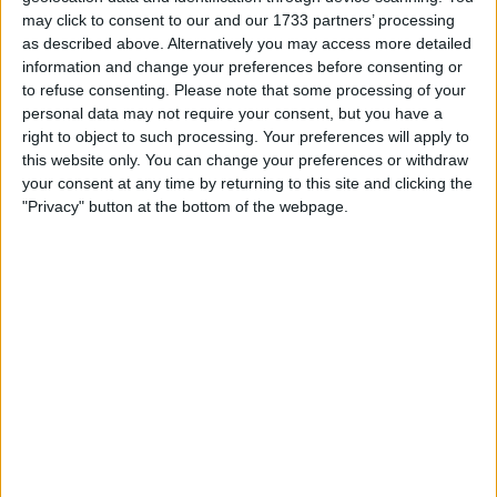
Fernando Escartin ainda no século XX.
may click to consent to our and our 1733 partners’ processing
as described above. Alternatively you may access more detailed
Neste século, a corrida integrou o então criado
information and change your preferences before consenting or
World Tour e foi dominada pela geração dourada
to refuse consenting.
Please note that some processing of your
personal data may not require your consent, but you have a
espanhola, com Alberto Contador (mais tarde
right to object to such processing. Your preferences will apply to
desclassificado), Alejandro Valverde e Joaquím
this website only. You can change your preferences or withdraw
Rodríguez a figurarem no palmarés; Nairo Quintana,
your consent at any time by returning to this site and clicking the
Richie Porte e, mais recentemente, dois eslovenos
"Privacy" button at the bottom of the webpage.
também triunfaram. Em 2024 Tadej Pogacar
conquistou o título e
em 2025 Primoz Roglic fê-lo
pela segunda vez na carreira
.