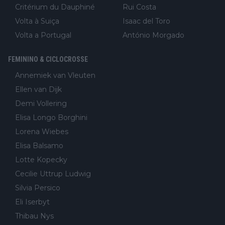
Critérium du Dauphiné
Rui Costa
Volta à Suiça
Isaac del Toro
Volta a Portugal
António Morgado
FEMININO & CICLOCROSSE
Annemiek van Vleuten
Ellen van Dijk
Demi Vollering
Elisa Longo Borghini
Lorena Wiebes
Elisa Balsamo
Lotte Kopecky
Cecilie Uttrup Ludwig
Silvia Persico
Eli Iserbyt
Thibau Nys