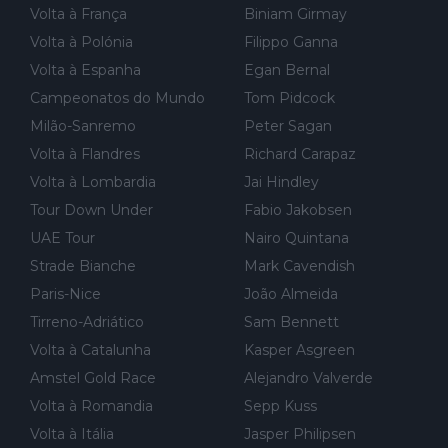
r for...
Volta à França
Biniam Girmay
Volta à Polónia
Filippo Ganna
Volta à Espanha
Egan Bernal
Campeonatos do Mundo
Tom Pidcock
Milão-Sanremo
Peter Sagan
Volta à Flandres
Richard Carapaz
Volta à Lombardia
Jai Hindley
Tour Down Under
Fabio Jakobsen
UAE Tour
Nairo Quintana
Strade Bianche
Mark Cavendish
Paris-Nice
João Almeida
Tirreno-Adriático
Sam Bennett
Volta à Catalunha
Kasper Asgreen
Amstel Gold Race
Alejandro Valverde
Volta à Romandia
Sepp Kuss
Volta à Itália
Jasper Philipsen