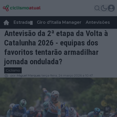
Estrada
Giro d'Italia Manager
Antevisões
R
▼
Antevisão da 2ª etapa da Volta à
Catalunha 2026 - equipas dos
favoritos tentarão armadilhar
jornada ondulada?
Ciclismo
por
Miguel Marques
terça-feira, 24 março 2026 a 10:47