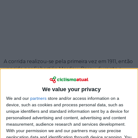
A corrida realizou-se pela primeira vez em 1911, então
vencida por Sebastián Masdeu. Parou durante a
Primeira Guerra Mundial, mas não durante a
Segunda, mantendo-se como uma das provas de
We value your privacy
referência no calendário nesses anos. Não é apenas
atualmente que tem grande importância: no
We and our
partners
store and/or access information on a
device, such as cookies and process personal data, such as
passado, nomes como Jacques Anquetil e Eddy
unique identifiers and standard information sent by a device for
Merckx venceram em edições consecutivas. A lista de
personalised advertising and content, advertising and content
vencedores impõe respeito, com Felice Gimondi,
measurement, audience research and services development.
Bernard Thévenet, Freddy Maertens, Francesco
With your permission we and our partners may use precise
Moser, Sean Kelly, Robert Millar, Miguel Induráin e
geolocation data and identification through device scanning. You