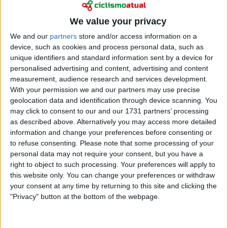
Ciclismo
“Hoje correu tudo bem” - Ethan Vernon dá resposta
We value your privacy
afirmativa após furo e erros nos sprints da Volta à
We and our
partners
store and/or access information on a
Catalunha
device, such as cookies and process personal data, such as
27 março 2026
unique identifiers and standard information sent by a device for
personalised advertising and content, advertising and content
measurement, audience research and services development.
With your permission we and our partners may use precise
geolocation data and identification through device scanning. You
may click to consent to our and our 1731 partners’ processing
as described above. Alternatively you may access more detailed
information and change your preferences before consenting or
to refuse consenting.
Please note that some processing of your
personal data may not require your consent, but you have a
right to object to such processing. Your preferences will apply to
this website only. You can change your preferences or withdraw
your consent at any time by returning to this site and clicking the
"Privacy" button at the bottom of the webpage.
Ciclismo
Resultados 4ª etapa da Volta à Catalunha 2026: à