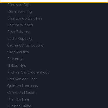
Ellen van Dijk
Demi Vollering
Elisa Longo Borghini
Lorena Wiebes
Elisa Balsamo
Lotte Kopecky
Cecilie Uttrup Ludwig
Silvia Persico
Eli Iserbyt
Thibau Nys
Michael Vanthourenhout
Lars van der Haar
Quinten Hermans
Cameron Mason
Pim Ronhaar
Lucinda Brand