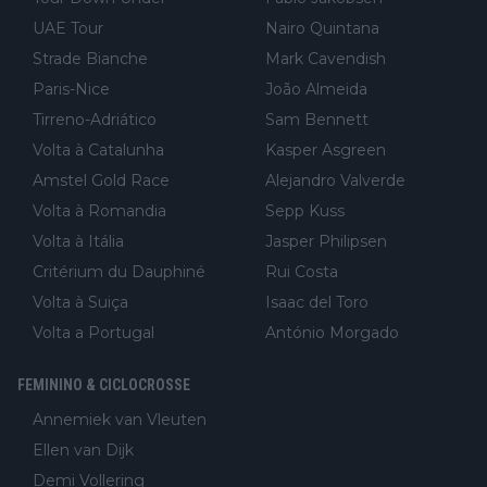
UAE Tour
Nairo Quintana
Strade Bianche
Mark Cavendish
Paris-Nice
João Almeida
Tirreno-Adriático
Sam Bennett
Volta à Catalunha
Kasper Asgreen
Amstel Gold Race
Alejandro Valverde
Volta à Romandia
Sepp Kuss
Volta à Itália
Jasper Philipsen
Critérium du Dauphiné
Rui Costa
Volta à Suiça
Isaac del Toro
Volta a Portugal
António Morgado
FEMININO & CICLOCROSSE
Annemiek van Vleuten
Ellen van Dijk
Demi Vollering