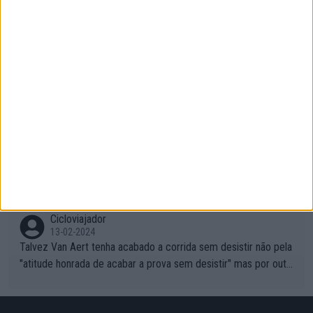
numa grande volta
CamisolaAmarela
24-04-2024
Grande Ivo!
CamisolaAmarela
23-04-2024
Metam o gajo na Visma que daqui a uns anos ele está a pôr o
van Aert no banco de suplentes
CamisolaAmarela
23-04-2024
Vamos ter Landismo outra vez no Tour!
Cicloviajador
13-02-2024
Talvez Van Aert tenha acabado a corrida sem desistir não pela
"atitude honrada de acabar a prova sem desistir" mas por outr
os possíveis motivos (só ele sabe o real motivo, mas não deix
am de ser hipóteses com lógica): 1) A decisão de levar a corri