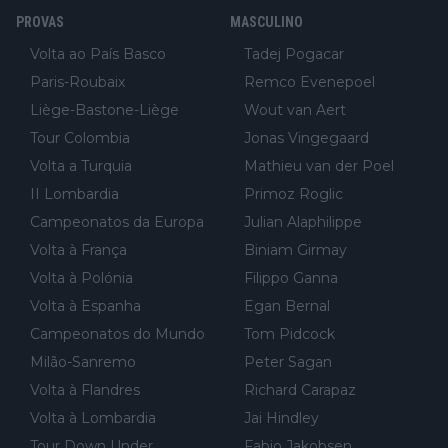
da até ao fim pode ter sido a decisão de "já que estou aqui e n
PROVAS
MASCULINO
ão vou poder lutar por uma boa classificação, vou aproveitar p
ara treinar"... Lembra-me o que Nelson Piquet fez no GP de P
Volta ao País Basco
Tadej Pogacar
ortugal de 1985... sem hipóteses de lutar pelos pontos na corri
Paris-Roubaix
Remco Evenepoel
da devido a problemas com o carro, passou o resto da corrida
Liège-Bastone-Liège
Wout van Aert
a experimentar soluções no carro, como se faz nas sessões d
Tour Colombia
Jonas Vingegaard
e treino privadas... aproveitando para testá-las em ambiente re
Volta a Turquia
Mathieu van der Poel
al de corrida. 2) Se algum patrocinador (Red Bull, por exempl
o) lhe pagar em função do número de etapas que terminar, por
II Lombardia
Primoz Roglic
exemplo, será um bom motivo para terminar, seja em que luga
Campeonatos da Europa
Julian Alaphilippe
r for...
Volta à França
Biniam Girmay
Volta à Polónia
Filippo Ganna
Volta à Espanha
Egan Bernal
Campeonatos do Mundo
Tom Pidcock
Milão-Sanremo
Peter Sagan
Volta à Flandres
Richard Carapaz
Volta à Lombardia
Jai Hindley
Tour Down Under
Fabio Jakobsen