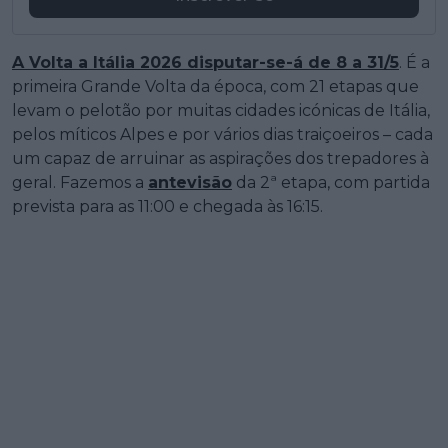
A Volta a Itália 2026 disputar-se-á de 8 a 31/5
. É a
primeira Grande Volta da época, com 21 etapas que
levam o pelotão por muitas cidades icónicas de Itália,
pelos míticos Alpes e por vários dias traiçoeiros – cada
um capaz de arruinar as aspirações dos trepadores à
geral. Fazemos a
antevisão
da 2ª etapa, com partida
prevista para as 11:00 e chegada às 16:15.