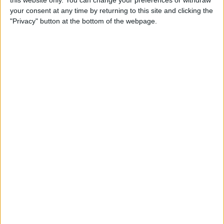
your consent at any time by returning to this site and clicking the
"Privacy" button at the bottom of the webpage.
Tao Geoghegan Hart venceu a “edição Covid” em
2020; Egan Bernal triunfou em 2021; Jai Hindley
impôs-se em 2022; em 2023 foi Primoz Roglic quem
bateu Geraint Thomas num dramático
contrarrelógio final em montanha para conquistar o
seu primeiro Giro; em 2024, Tadej Pogacar dominou
de princípio ao fim, enquanto
em 2025 o britânico
Simon Yates vestiu de rosa após um ataque
brilhante na última etapa de montanha,
destronando Isaac del Toro
.