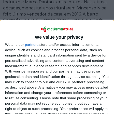
Indurain e Marco Pantani, entre outros. Nas últimas
décadas, menos italianos triunfaram; Vincenzo Nibali
foi o último vencedor da casa, em 2016. Alberto
Contador, Nairo Quintana, Tom Dumoulin e Chris
Froome também gravaram o seu nome no Trofeo
Senza Fine (o “troféu sem fim” do Giro).
We value your privacy
We and our
partners
store and/or access information on a
device, such as cookies and process personal data, such as
unique identifiers and standard information sent by a device for
personalised advertising and content, advertising and content
measurement, audience research and services development.
With your permission we and our partners may use precise
geolocation data and identification through device scanning. You
may click to consent to our and our 1731 partners’ processing
as described above. Alternatively you may access more detailed
information and change your preferences before consenting or
to refuse consenting.
Please note that some processing of your
personal data may not require your consent, but you have a
right to object to such processing. Your preferences will apply to
this website only. You can change your preferences or withdraw