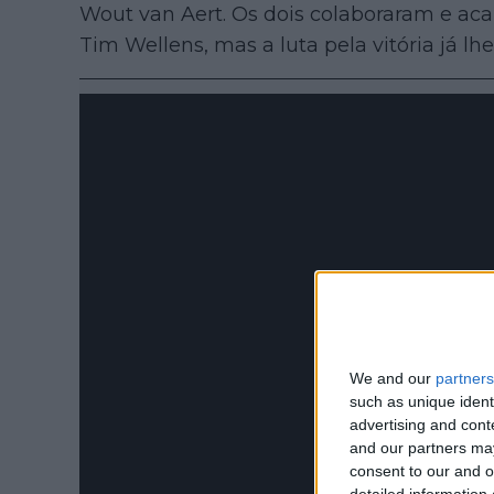
Wout van Aert. Os dois colaboraram e ac
Tim Wellens, mas a luta pela vitória já lh
We and our
partners
such as unique ident
advertising and con
and our partners may
consent to our and o
detailed information