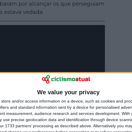
abaram por alcançar os que perseguiam
es estava vedada.
We value your privacy
store and/or access information on a device, such as cookies and pro
ifiers and standard information sent by a device for personalised adver
tent measurement, audience research and services development.
With 
 use precise geolocation data and identification through device scanni
ur 1733 partners’ processing as described above. Alternatively you m
 and change your preferences before consenting or to refuse consentin