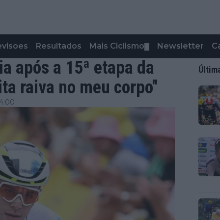
evisões
Resultados
Mais Ciclismo
Newsletter
C
▼
a após a 15ª etapa da
Últim
ita raiva no meu corpo"
 4:00