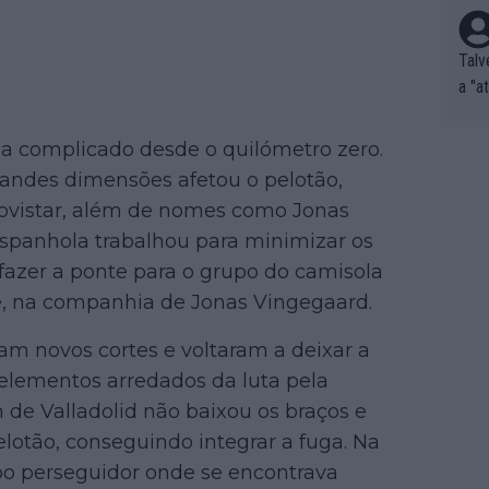
Talv
a "a
tros
ixam
a complicado desde o quilómetro zero.
rrid
randes dimensões afetou o pelotão,
e nã
 Movistar, além de nomes como Jonas
ar p
espanhola trabalhou para minimizar os
e Po
fazer a ponte para o grupo do camisola
corr
orri
e, na companhia de Jonas Vingegaard.
sões
ram novos cortes e voltaram a deixar a
ente
xemp
elementos arredados da luta pela
nar,
m de Valladolid não baixou os braços e
que l
lotão, conseguindo integrar a fuga. Na
po perseguidor onde se encontrava