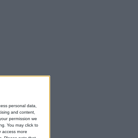
cess personal data,
tising and content,
your permission we
ng. You may click to
ay access more
g.
Please note that