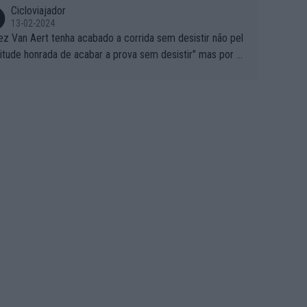
Cicloviajador
13-02-2024
ez Van Aert tenha acabado a corrida sem desistir não pel
titude honrada de acabar a prova sem desistir" mas por ou
 possíveis motivos (só ele sabe o real motivo, mas não de
 de ser hipóteses com lógica): 1) A decisão de levar a co
a até ao fim pode ter sido a decisão de "já que estou aqui
o vou poder lutar por uma boa classificação, vou aproveit
ara treinar"... Lembra-me o que Nelson Piquet fez no GP d
rtugal de 1985... sem hipóteses de lutar pelos pontos na
ida devido a problemas com o carro, passou o resto da c
da a experimentar soluções no carro, como se faz nas ses
 de treino privadas... aproveitando para testá-las em ambi
 real de corrida. 2) Se algum patrocinador (Red Bull, por e
lo) lhe pagar em função do número de etapas que termi
 por exemplo, será um bom motivo para terminar, seja em
ugar for...