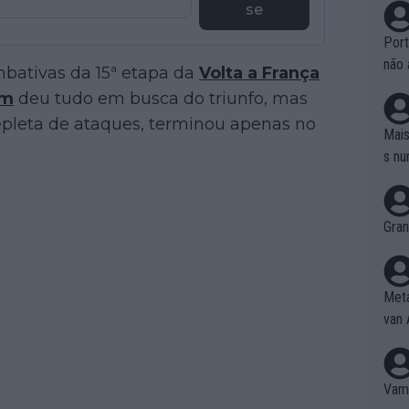
se
Port
não 
mbativas da 15ª etapa da
Volta a França
e nã
am
deu tudo em busca do triunfo, mas
ente
pleta de ataques, terminou apenas no
to é
Mais
da!
s nu
Gran
Meta
van 
Vamo