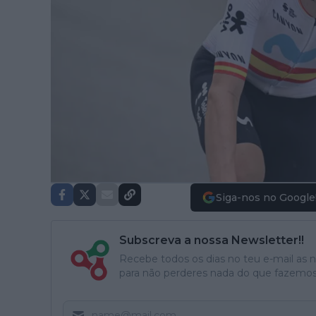
Siga-nos no Google
Subscreva a nossa Newsletter!!
Recebe todos os dias no teu e-mail as no
para não perderes nada do que fazemos