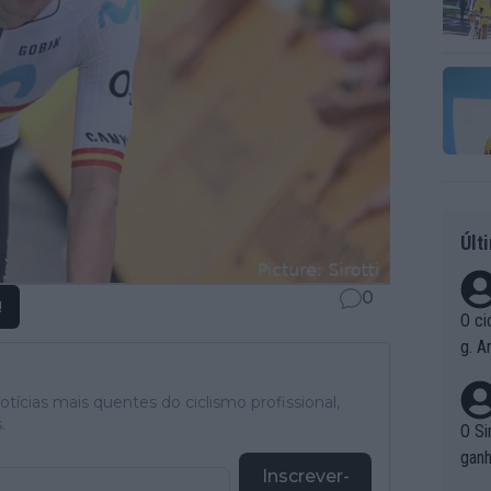
Últ
0
!
O ci
g. A
r qu
pad
tícias mais quentes do ciclismo profissional,
.
O Si
ganh
Inscrever-