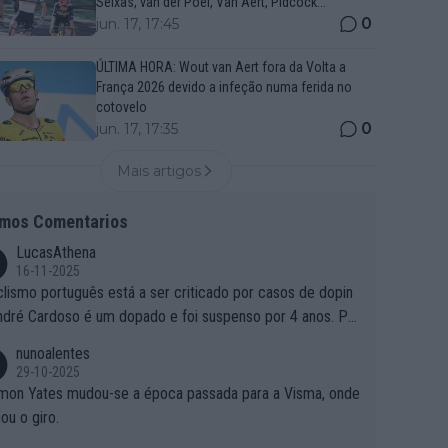
Seixas, van der Poel, Van Aert, Pidcock...
0
jun. 17, 17:45
ÚLTIMA HORA: Wout van Aert fora da Volta a
França 2026 devido a infeção numa ferida no
cotovelo
0
jun. 17, 17:35
Mais artigos
imos Comentarios
LucasAthena
16-11-2025
clismo português está a ser criticado por casos de dopin
ndré Cardoso é um dopado e foi suspenso por 4 anos. Po
e é que um patrocinador permite a contratação de um do
nunoalentes
o?
29-10-2025
mon Yates mudou-se a época passada para a Visma, onde
ou o giro.