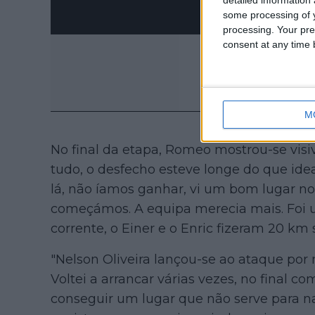
some processing of y
processing. Your pre
consent at any time b
M
No final da etapa, Romeo mostrou-se visi
tudo, o desfecho esteve longe do que idea
lá, não íamos ganhar, vi um bom lugar no 
começámos. A equipa merecia mais. Foi 
corrente, o Einer e o Enric fizeram 20 km
"Nelson Oliveira lançou-se ao ataque por
Voltei a arrancar várias vezes, no final co
conseguir um lugar que não serve para na