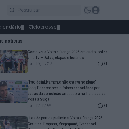
alendário
Ciclocrosse
▼
▼
as notícias
Como ver a Volta a França 2026 em direto, online
e na TV – Datas, etapas e horários
0
jun. 19, 15:07
“Isto definitivamente não estava no plano” —
Tadej Pogacar revela faísca espontânea por
detrás da demolição arrasadora na 1.a etapa da
Volta à Suiça
0
jun. 17, 17:59
Lista de partida preliminar Volta a França 2026 –
Ciclistas: Pogacar, Vingegaard, Evenepoel,