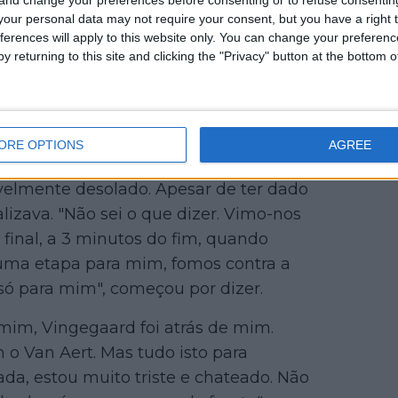
our personal data may not require your consent, but you have a right t
ferences will apply to this website only. You can change your preferen
y returning to this site and clicking the "Privacy" button at the bottom
ORE OPTIONS
AGREE
velmente desolado. Apesar de ter dado
lizava. "Não sei o que dizer. Vimo-nos
final, a 3 minutos do fim, quando
uma etapa para mim, fomos contra a
 só para mim", começou por dizer.
 mim, Vingegaard foi atrás de mim.
m o Van Aert. Mas tudo isto para
da, estou muito triste e chateado. Não