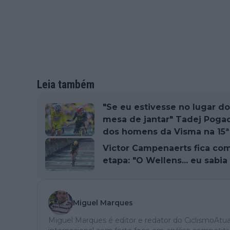
Leia também
"Se eu estivesse no lugar do 
mesa de jantar" Tadej Poga
dos homens da Visma na 15ª
Victor Campenaerts fica co
etapa: "O Wellens... eu sabi
Miguel Marques
Miguel Marques é editor e redator do CiclismoAtual