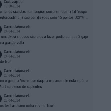
Cicloviajador
18-08-2024
anto, os ciclistas nem sequer correram com a tal "roupa
autorizada" e já são penalizados com 15 pontos UCI?!? S
o autorizam a roupa e querem aplicar uma multa, ainda se
CamisolaAmarela
nde... Mas penalizar os atletas retirando-lhes pontos??? Is
24-04-2024
 roubar na secretaria o que os atletas conquistam na estra
 um, daqui a pouco são eles a fazer pódio com os 3 gajo
ma grande volta
CamisolaAmarela
24-04-2024
de Ivo!
CamisolaAmarela
23-04-2024
m o gajo na Visma que daqui a uns anos ele está a pôr o
Aert no banco de suplentes
CamisolaAmarela
23-04-2024
s ter Landismo outra vez no Tour!