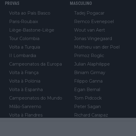
PROVAS
MASCULINO
ão vou poder lutar por uma boa classificação, vou aproveitar p
ara treinar"... Lembra-me o que Nelson Piquet fez no GP de P
Volta ao País Basco
Tadej Pogacar
ortugal de 1985... sem hipóteses de lutar pelos pontos na corri
Paris-Roubaix
Remco Evenepoel
da devido a problemas com o carro, passou o resto da corrida
Liège-Bastone-Liège
Wout van Aert
a experimentar soluções no carro, como se faz nas sessões d
Tour Colombia
Jonas Vingegaard
e treino privadas... aproveitando para testá-las em ambiente re
Volta a Turquia
Mathieu van der Poel
al de corrida. 2) Se algum patrocinador (Red Bull, por exempl
o) lhe pagar em função do número de etapas que terminar, por
II Lombardia
Primoz Roglic
exemplo, será um bom motivo para terminar, seja em que luga
Campeonatos da Europa
Julian Alaphilippe
r for...
Volta à França
Biniam Girmay
Volta à Polónia
Filippo Ganna
Volta à Espanha
Egan Bernal
Campeonatos do Mundo
Tom Pidcock
Milão-Sanremo
Peter Sagan
Volta à Flandres
Richard Carapaz
Volta à Lombardia
Jai Hindley
Tour Down Under
Fabio Jakobsen