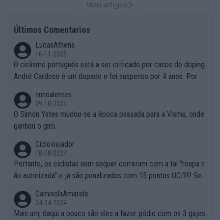
Mais artigos
Últimos Comentarios
LucasAthena
16-11-2025
O ciclismo português está a ser criticado por casos de doping.
André Cardoso é um dopado e foi suspenso por 4 anos. Por q
ue é que um patrocinador permite a contratação de um dopad
nunoalentes
o?
29-10-2025
O Simon Yates mudou-se a época passada para a Visma, onde
ganhou o giro.
Cicloviajador
18-08-2024
Portanto, os ciclistas nem sequer correram com a tal "roupa n
ão autorizada" e já são penalizados com 15 pontos UCI?!? Se
não autorizam a roupa e querem aplicar uma multa, ainda se en
CamisolaAmarela
tende... Mas penalizar os atletas retirando-lhes pontos??? Isto
24-04-2024
é roubar na secretaria o que os atletas conquistam na estrada!
Mais um, daqui a pouco são eles a fazer pódio com os 3 gajos