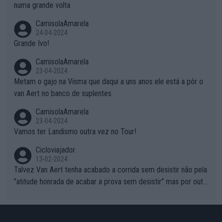
numa grande volta
CamisolaAmarela
24-04-2024
Grande Ivo!
CamisolaAmarela
23-04-2024
Metam o gajo na Visma que daqui a uns anos ele está a pôr o
van Aert no banco de suplentes
CamisolaAmarela
23-04-2024
Vamos ter Landismo outra vez no Tour!
Cicloviajador
13-02-2024
Talvez Van Aert tenha acabado a corrida sem desistir não pela
"atitude honrada de acabar a prova sem desistir" mas por outr
os possíveis motivos (só ele sabe o real motivo, mas não deix
am de ser hipóteses com lógica): 1) A decisão de levar a corri
da até ao fim pode ter sido a decisão de "já que estou aqui e n