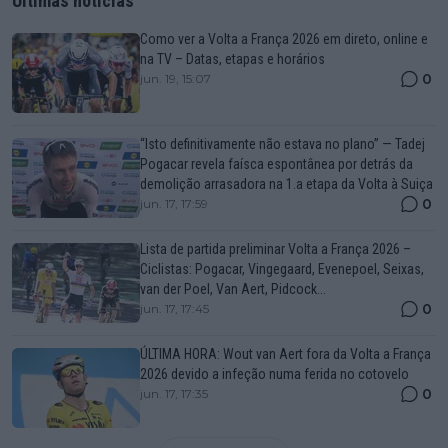
Últimas notícias
Como ver a Volta a França 2026 em direto, online e
na TV – Datas, etapas e horários
0
jun. 19, 15:07
“Isto definitivamente não estava no plano” — Tadej
Pogacar revela faísca espontânea por detrás da
demolição arrasadora na 1.a etapa da Volta à Suiça
0
jun. 17, 17:59
Lista de partida preliminar Volta a França 2026 –
Ciclistas: Pogacar, Vingegaard, Evenepoel, Seixas,
van der Poel, Van Aert, Pidcock...
0
jun. 17, 17:45
ÚLTIMA HORA: Wout van Aert fora da Volta a França
2026 devido a infeção numa ferida no cotovelo
0
jun. 17, 17:35