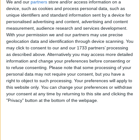
Sem ocorrências a registar.
We and our
partners
store and/or access information on a
device, such as cookies and process personal data, such as
Leia também
unique identifiers and standard information sent by a device for
personalised advertising and content, advertising and content
Relatório médico e abandonos -
measurement, audience research and services development.
With your permission we and our partners may use precise
Volta a Itália 2026, 21a etapa:
geolocation data and identification through device scanning. You
Sean Flynn não chega ao final e
may click to consent to our and our 1733 partners’ processing
totaliza 33 abandonos
as described above. Alternatively you may access more detailed
information and change your preferences before consenting or
to refuse consenting.
Please note that some processing of your
2ª etapa
personal data may not require your consent, but you have a
right to object to such processing. Your preferences will apply to
this website only. You can change your preferences or withdraw
your consent at any time by returning to this site and clicking the
"Privacy" button at the bottom of the webpage.