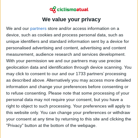
We value your privacy
We and our
partners
store and/or access information on a
device, such as cookies and process personal data, such as
unique identifiers and standard information sent by a device for
personalised advertising and content, advertising and content
measurement, audience research and services development.
With your permission we and our partners may use precise
geolocation data and identification through device scanning. You
may click to consent to our and our 1733 partners’ processing
as described above. Alternatively you may access more detailed
information and change your preferences before consenting or
Logo na primeira hora de corrida, quando o pelotão
to refuse consenting.
Please note that some processing of your
enfrentava a fase montanhosa mais exigente, entre
personal data may not require your consent, but you have a
os quilómetros 20 e 55, De Lie começou a dar sinais
right to object to such processing. Your preferences will apply to
this website only. You can change your preferences or withdraw
de quebra. Incapaz de seguir o ritmo do grupo
your consent at any time by returning to this site and clicking the
principal, acabou por ceder terreno, visivelmente
"Privacy" button at the bottom of the webpage.
debilitado. Ainda tentou recuperar após um curto
período de descanso, mas o esforço revelou-se