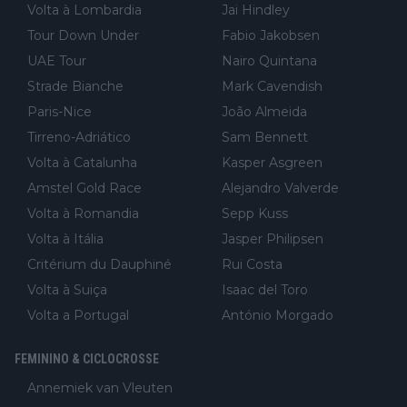
Volta à Lombardia
Jai Hindley
Tour Down Under
Fabio Jakobsen
UAE Tour
Nairo Quintana
Strade Bianche
Mark Cavendish
Paris-Nice
João Almeida
Tirreno-Adriático
Sam Bennett
Volta à Catalunha
Kasper Asgreen
Amstel Gold Race
Alejandro Valverde
Volta à Romandia
Sepp Kuss
Volta à Itália
Jasper Philipsen
Critérium du Dauphiné
Rui Costa
Volta à Suiça
Isaac del Toro
Volta a Portugal
António Morgado
FEMININO & CICLOCROSSE
Annemiek van Vleuten