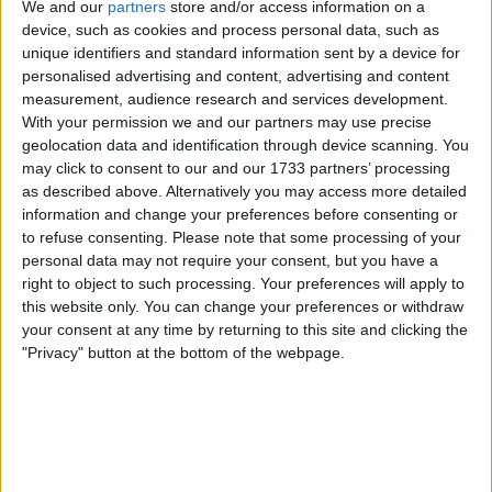
We and our
partners
store and/or access information on a
device, such as cookies and process personal data, such as
unique identifiers and standard information sent by a device for
personalised advertising and content, advertising and content
measurement, audience research and services development.
With your permission we and our partners may use precise
geolocation data and identification through device scanning. You
may click to consent to our and our 1733 partners’ processing
as described above. Alternatively you may access more detailed
information and change your preferences before consenting or
to refuse consenting.
Please note that some processing of your
Entretanto, a Red Bull - BORA - Hansgrohe meteu
personal data may not require your consent, but you have a
right to object to such processing. Your preferences will apply to
dois homens na dianteira, mas tirou pouco proveito
this website only. You can change your preferences or withdraw
da superioridade numérica, tal como a XDS Astana
your consent at any time by returning to this site and clicking the
Team. Na verdade, se havia um corredor capaz de
"Privacy" button at the bottom of the webpage.
igualar Narváez hoje, seria provavelmente Christian
Scaroni ou Diego Ulissi. Porém, os planos da Astana
ruíram quando Scaroni se viu envolvido numa
queda e nunca conseguiu retomar contacto com o
grupo da frente.