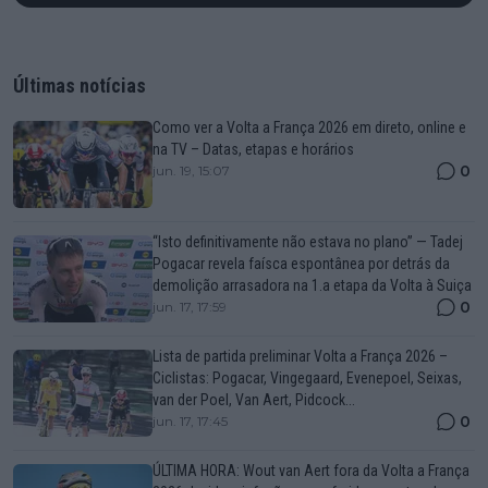
Últimas notícias
Como ver a Volta a França 2026 em direto, online e
na TV – Datas, etapas e horários
0
jun. 19, 15:07
“Isto definitivamente não estava no plano” — Tadej
Pogacar revela faísca espontânea por detrás da
demolição arrasadora na 1.a etapa da Volta à Suiça
0
jun. 17, 17:59
Lista de partida preliminar Volta a França 2026 –
Ciclistas: Pogacar, Vingegaard, Evenepoel, Seixas,
van der Poel, Van Aert, Pidcock...
0
jun. 17, 17:45
ÚLTIMA HORA: Wout van Aert fora da Volta a França