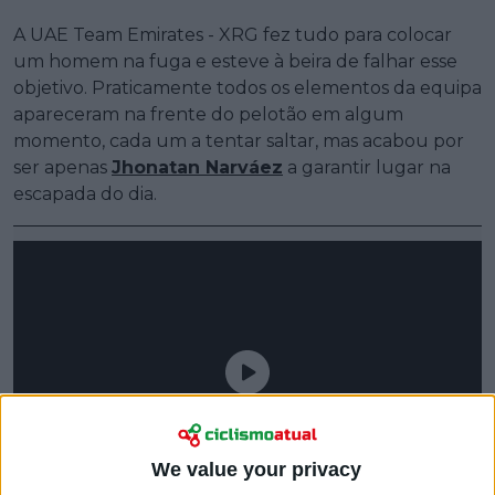
A UAE Team Emirates - XRG fez tudo para colocar
um homem na fuga e esteve à beira de falhar esse
objetivo. Praticamente todos os elementos da equipa
apareceram na frente do pelotão em algum
momento, cada um a tentar saltar, mas acabou por
ser apenas
Jhonatan Narváez
a garantir lugar na
escapada do dia.
We value your privacy