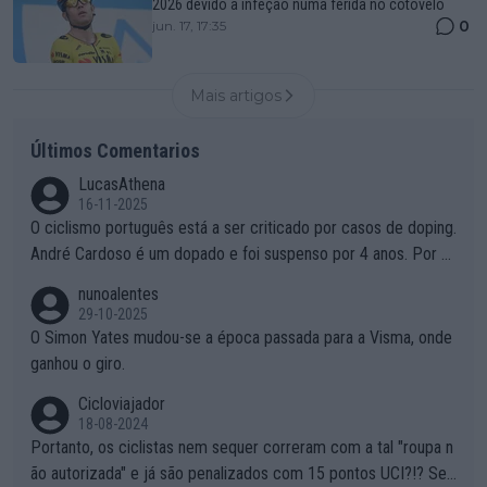
2026 devido a infeção numa ferida no cotovelo
0
jun. 17, 17:35
Mais artigos
Últimos Comentarios
LucasAthena
16-11-2025
O ciclismo português está a ser criticado por casos de doping.
André Cardoso é um dopado e foi suspenso por 4 anos. Por q
ue é que um patrocinador permite a contratação de um dopad
nunoalentes
o?
29-10-2025
O Simon Yates mudou-se a época passada para a Visma, onde
ganhou o giro.
Cicloviajador
18-08-2024
Portanto, os ciclistas nem sequer correram com a tal "roupa n
ão autorizada" e já são penalizados com 15 pontos UCI?!? Se