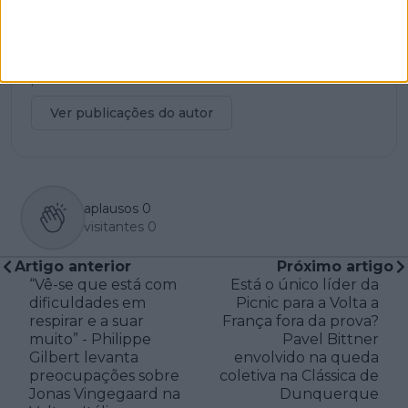
consistente na dinâmica do ciclismo profissional
moderno.
Também pratica ciclismo recreativo, mantendo uma
ligação pessoal direta com a disciplina que analisa
profissionalmente.
Ver publicações do autor
aplausos
0
visitantes
0
Artigo anterior
Próximo artigo
“Vê-se que está com
Está o único líder da
dificuldades em
Picnic para a Volta a
respirar e a suar
França fora da prova?
muito” - Philippe
Pavel Bittner
Gilbert levanta
envolvido na queda
preocupações sobre
coletiva na Clássica de
Jonas Vingegaard na
Dunquerque