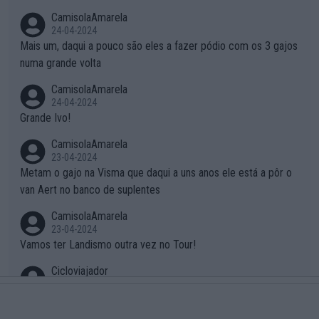
não autorizam a roupa e querem aplicar uma multa, ainda se en
CamisolaAmarela
tende... Mas penalizar os atletas retirando-lhes pontos??? Isto
24-04-2024
é roubar na secretaria o que os atletas conquistam na estrada!
Mais um, daqui a pouco são eles a fazer pódio com os 3 gajos
numa grande volta
CamisolaAmarela
24-04-2024
Grande Ivo!
CamisolaAmarela
23-04-2024
Metam o gajo na Visma que daqui a uns anos ele está a pôr o
van Aert no banco de suplentes
CamisolaAmarela
23-04-2024
Vamos ter Landismo outra vez no Tour!
Cicloviajador
13-02-2024
Talvez Van Aert tenha acabado a corrida sem desistir não pela
"atitude honrada de acabar a prova sem desistir" mas por outr