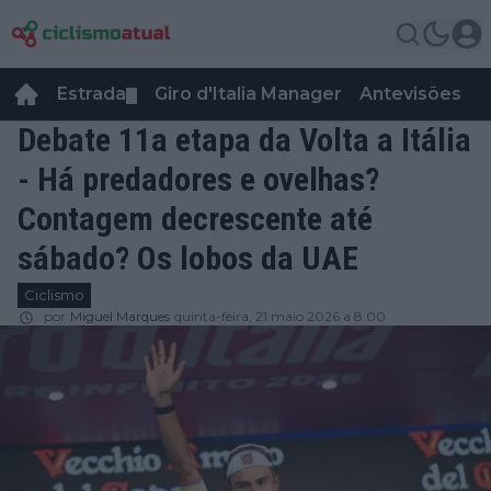
Estrada
Giro d'Italia Manager
Antevisões
R
▼
Debate 11a etapa da Volta a Itália
- Há predadores e ovelhas?
Contagem decrescente até
sábado? Os lobos da UAE
Ciclismo
por
Miguel Marques
quinta-feira, 21 maio 2026 a 8:00