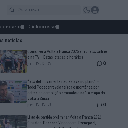
alendário
Ciclocrosse
▼
▼
as notícias
Como ver a Volta a França 2026 em direto, online
e na TV – Datas, etapas e horários
0
jun. 19, 15:07
“Isto definitivamente não estava no plano” —
Tadej Pogacar revela faísca espontânea por
detrás da demolição arrasadora na 1.a etapa da
Volta à Suiça
0
jun. 17, 17:59
Lista de partida preliminar Volta a França 2026 –
Ciclistas: Pogacar, Vingegaard, Evenepoel,