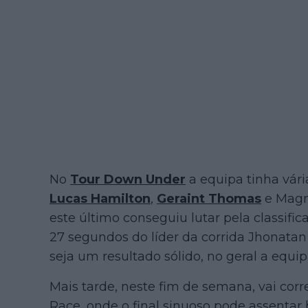
No
Tour Down Under
a equipa tinha vár
Lucas Hamilton
,
Geraint Thomas
e Magnu
este último conseguiu lutar pela classifi
27 segundos do líder da corrida Jhonata
seja um resultado sólido, no geral a equ
Mais tarde, neste fim de semana, vai cor
Race, onde o final sinuoso pode assentar 