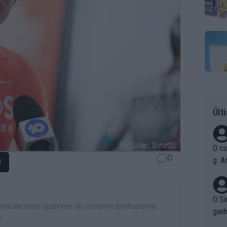
Últ
O ci
0
g. A
!
r qu
pad
O Si
tícias mais quentes do ciclismo profissional,
ganh
.