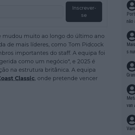
Inscrever-
Port
se
não 
e nã
 mudou muito ao longo do último ano
ente
to é
rda de mais líderes, como Tom Pidcock
Mais
da!
s nu
ros importantes do staff. A equipa foi
gerida como um negócio", e 2025 é
o na estrutura britânica. A equipa
Gran
Coast Classic
, onde pretende vencer
Meta
van 
Vamo