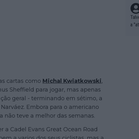
Talv
a "a
tros
ixam
rrid
e nã
ar p
e Po
corr
ias cartas como
Michal Kwiatkowski
,
orri
s Sheffield para jogar, mas apenas
sões
cação geral - terminando em sétimo, a
ente
n Narváez. Embora para o americano
xemp
nar,
ipa não teve a melhor das semanas.
que l
rer a Cadel Evans Great Ocean Road
bem a varios dos seus ciclistas, mas a