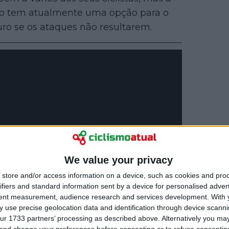
ão tem atualmente uma opção para o
uro se os ataques não resultarem.
We value your privacy
store and/or access information on a device, such as cookies and pro
ifiers and standard information sent by a device for personalised adver
tent measurement, audience research and services development.
With 
 use precise geolocation data and identification through device scanni
ur 1733 partners’ processing as described above. Alternatively you m
 and change your preferences before consenting or to refuse consentin