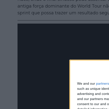
antiga força dominante do World Tour n
sprint que possa trazer um resultado seg
We and our
partners
such as unique ident
advertising and con
and our partners may
consent to our and o
detailed information