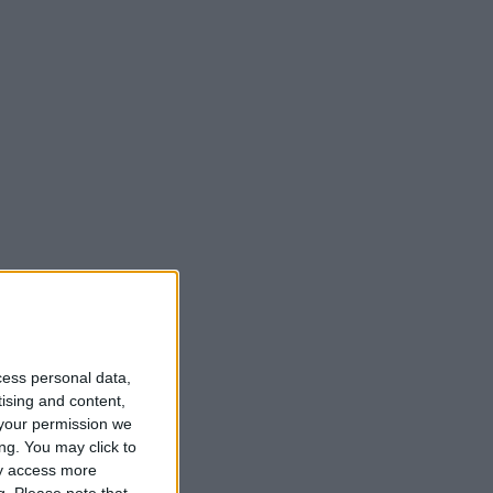
cess personal data,
tising and content,
your permission we
ng. You may click to
ay access more
g.
Please note that