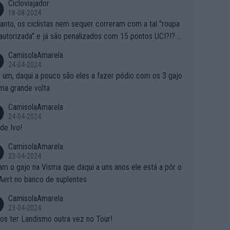
Cicloviajador
18-08-2024
anto, os ciclistas nem sequer correram com a tal "roupa
autorizada" e já são penalizados com 15 pontos UCI?!? S
o autorizam a roupa e querem aplicar uma multa, ainda se
CamisolaAmarela
nde... Mas penalizar os atletas retirando-lhes pontos??? Is
24-04-2024
 roubar na secretaria o que os atletas conquistam na estra
 um, daqui a pouco são eles a fazer pódio com os 3 gajo
ma grande volta
CamisolaAmarela
24-04-2024
de Ivo!
CamisolaAmarela
23-04-2024
m o gajo na Visma que daqui a uns anos ele está a pôr o
Aert no banco de suplentes
CamisolaAmarela
23-04-2024
s ter Landismo outra vez no Tour!