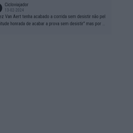
Cicloviajador
13-02-2024
ez Van Aert tenha acabado a corrida sem desistir não pel
titude honrada de acabar a prova sem desistir" mas por ou
 possíveis motivos (só ele sabe o real motivo, mas não de
 de ser hipóteses com lógica): 1) A decisão de levar a co
a até ao fim pode ter sido a decisão de "já que estou aqui
o vou poder lutar por uma boa classificação, vou aproveit
ara treinar"... Lembra-me o que Nelson Piquet fez no GP d
rtugal de 1985... sem hipóteses de lutar pelos pontos na
ida devido a problemas com o carro, passou o resto da c
da a experimentar soluções no carro, como se faz nas ses
 de treino privadas... aproveitando para testá-las em ambi
 real de corrida. 2) Se algum patrocinador (Red Bull, por e
lo) lhe pagar em função do número de etapas que termi
 por exemplo, será um bom motivo para terminar, seja em
ugar for...