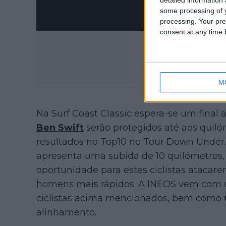
some processing of y
processing. Your pre
consent at any time b
M
Na Surf Coast Classic espera-se um final ao
Ben Swift
serão protegidos até aos quiló
resultados no Top10 no Tour Down Under. N
apresenta uma subida de 10 quilómetros
oportunidade para estes ciclistas atacare
homens mais rápidos. A INEOS vem com
ciclistas acima mencionados, bem como
alinhamento.