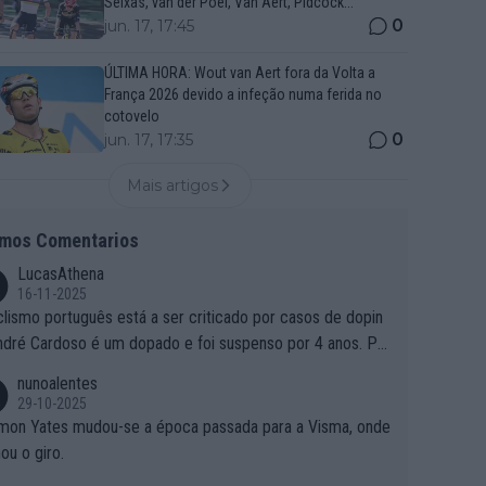
Seixas, van der Poel, Van Aert, Pidcock...
0
jun. 17, 17:45
ÚLTIMA HORA: Wout van Aert fora da Volta a
França 2026 devido a infeção numa ferida no
cotovelo
0
jun. 17, 17:35
Mais artigos
imos Comentarios
LucasAthena
16-11-2025
clismo português está a ser criticado por casos de dopin
ndré Cardoso é um dopado e foi suspenso por 4 anos. Po
e é que um patrocinador permite a contratação de um do
nunoalentes
o?
29-10-2025
mon Yates mudou-se a época passada para a Visma, onde
ou o giro.