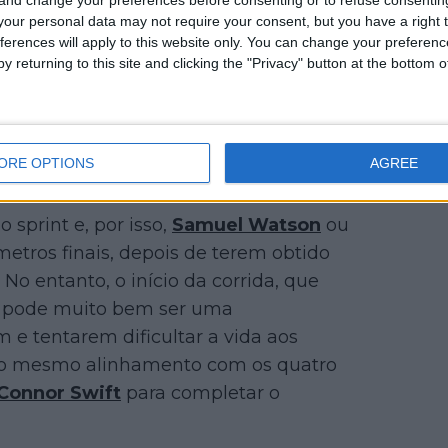
our personal data may not require your consent, but you have a right t
ferences will apply to this website only. You can change your preferen
y returning to this site and clicking the "Privacy" button at the bottom
ORE OPTIONS
AGREE
 sprint e, por isso,
Samuel Watson
ou
metros finais, depois de terem obtido
o entanto, o início da corrida, que
, pode muito bem ser uma
m e tentarem dificultar a vida aos
 o mesmo alinhamento com os quatro
Connor Swift
para completar o