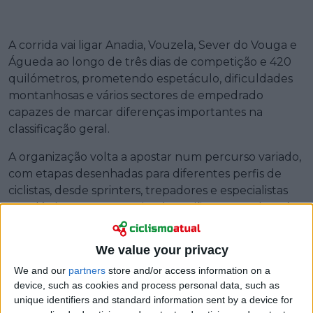
A corrida vai ligar Anadia, Vouzela, Sever do Vouga e
Águeda ao longo de três dias de competição e 420
quilómetros, prometendo espetáculo, dificuldades
montanhosas e vários sectores de empedrado
capazes de marcar diferenças importantes na
classificação geral.
A organização volta a apostar num percurso variado,
com etapas desenhadas para diferentes perfis de
ciclistas, desde sprinters, trepadores e especialistas
em clássicas. As autarquias da região Centro do país
continuam também a desempenhar um papel
central na valorização da prova, que atravessará 13
We value your privacy
concelhos ao longo do fim de semana.
We and our
partners
store and/or access information on a
device, such as cookies and process personal data, such as
unique identifiers and standard information sent by a device for