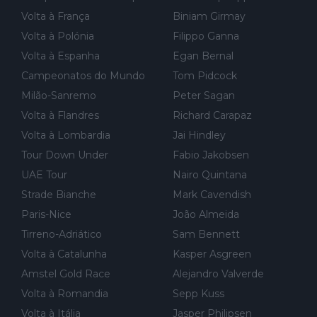
r for...
Volta à França
Biniam Girmay
Volta à Polónia
Filippo Ganna
Volta à Espanha
Egan Bernal
Campeonatos do Mundo
Tom Pidcock
Milão-Sanremo
Peter Sagan
Volta à Flandres
Richard Carapaz
Volta à Lombardia
Jai Hindley
Tour Down Under
Fabio Jakobsen
UAE Tour
Nairo Quintana
Strade Bianche
Mark Cavendish
Paris-Nice
João Almeida
Tirreno-Adriático
Sam Bennett
Volta à Catalunha
Kasper Asgreen
Amstel Gold Race
Alejandro Valverde
Volta à Romandia
Sepp Kuss
Volta à Itália
Jasper Philipsen