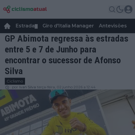
Estrada
Giro d'Italia Manager
Antevisões
R
▼
GP Abimota regressa às estradas
entre 5 e 7 de Junho para
encontrar o sucessor de Afonso
Silva
Ciclismo
por
Ivan Silva
terça-feira, 02 junho 2026 a 12:44