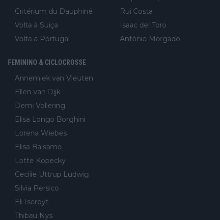
Critérium du Dauphiné
Rui Costa
Volta à Suiça
Isaac del Toro
Volta a Portugal
António Morgado
FEMININO & CICLOCROSSE
Annemiek van Vleuten
Ellen van Dijk
Demi Vollering
Elisa Longo Borghini
Lorena Wiebes
Elisa Balsamo
Lotte Kopecky
Cecilie Uttrup Ludwig
Silvia Persico
Eli Iserbyt
Thibau Nys