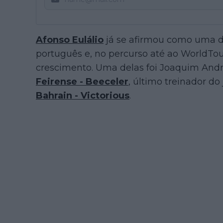
Afonso Eulálio
já se afirmou como uma d
português e, no percurso até ao WorldTou
crescimento. Uma delas foi Joaquim Andra
Feirense - Beeceler
, último treinador d
Bahrain - Victorious
.