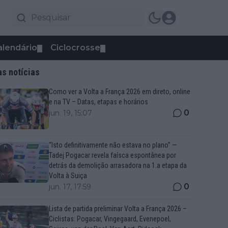
alendário
Ciclocrosse
▼
▼
as notícias
Como ver a Volta a França 2026 em direto, online
e na TV – Datas, etapas e horários
0
jun. 19, 15:07
“Isto definitivamente não estava no plano” —
Tadej Pogacar revela faísca espontânea por
detrás da demolição arrasadora na 1.a etapa da
Volta à Suiça
0
jun. 17, 17:59
Lista de partida preliminar Volta a França 2026 –
Ciclistas: Pogacar, Vingegaard, Evenepoel,