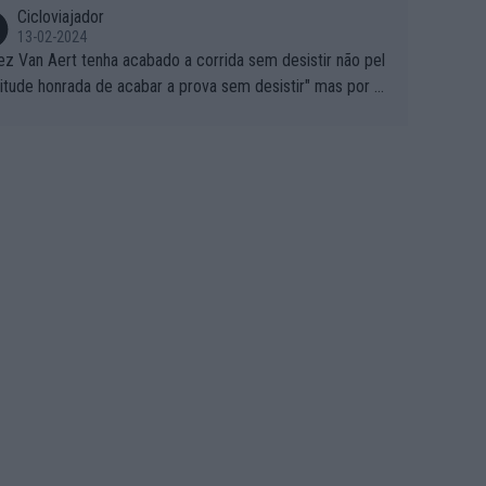
Cicloviajador
13-02-2024
ez Van Aert tenha acabado a corrida sem desistir não pel
titude honrada de acabar a prova sem desistir" mas por ou
 possíveis motivos (só ele sabe o real motivo, mas não de
 de ser hipóteses com lógica): 1) A decisão de levar a co
a até ao fim pode ter sido a decisão de "já que estou aqui
o vou poder lutar por uma boa classificação, vou aproveit
ara treinar"... Lembra-me o que Nelson Piquet fez no GP d
rtugal de 1985... sem hipóteses de lutar pelos pontos na
ida devido a problemas com o carro, passou o resto da c
da a experimentar soluções no carro, como se faz nas ses
 de treino privadas... aproveitando para testá-las em ambi
 real de corrida. 2) Se algum patrocinador (Red Bull, por e
lo) lhe pagar em função do número de etapas que termi
 por exemplo, será um bom motivo para terminar, seja em
ugar for...