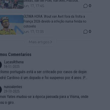
Seixas, van der Poel, Van Aert, Pidcock...
0
jun. 17, 17:45
ÚLTIMA HORA: Wout van Aert fora da Volta a
França 2026 devido a infeção numa ferida no
cotovelo
0
jun. 17, 17:35
Mais artigos
imos Comentarios
LucasAthena
16-11-2025
clismo português está a ser criticado por casos de dopin
ndré Cardoso é um dopado e foi suspenso por 4 anos. Po
e é que um patrocinador permite a contratação de um do
nunoalentes
o?
29-10-2025
mon Yates mudou-se a época passada para a Visma, onde
ou o giro.