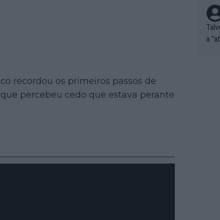
Talv
a "a
tros
ixam
rrid
nico recordou os primeiros passos de
e nã
orque percebeu cedo que estava perante
ar p
e Po
corr
orri
sões
ente
xemp
nar,
que l