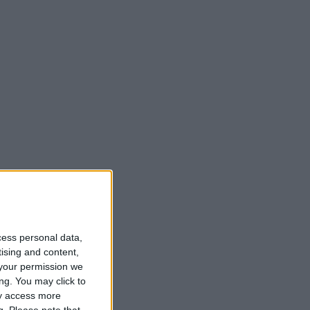
cess personal data,
tising and content,
your permission we
ng. You may click to
ay access more
g.
Please note that