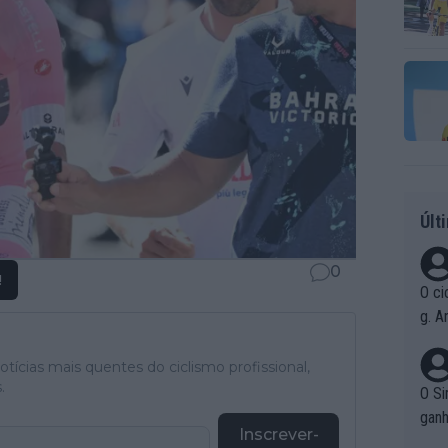
Últ
0
!
O ci
g. A
r qu
pad
tícias mais quentes do ciclismo profissional,
.
O Si
ganh
Inscrever-