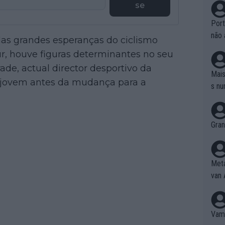
se
Port
não 
as grandes esperanças do ciclismo
e nã
r, houve figuras determinantes no seu
ente
de, actual director desportivo da
to é
Mais
o jovem antes da mudança para a
da!
s nu
Gran
Meta
van 
Vamo