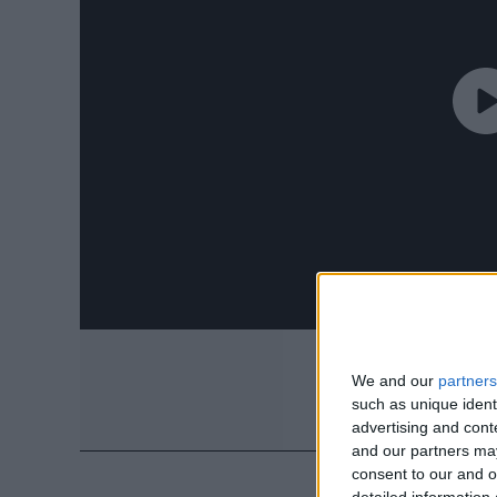
We and our
partners
such as unique ident
advertising and con
and our partners may
consent to our and o
detailed information