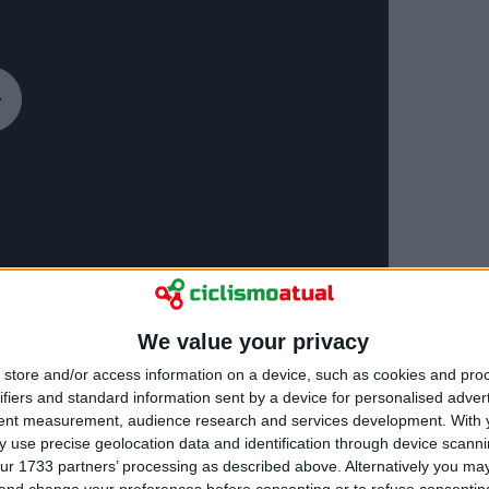
We value your privacy
store and/or access information on a device, such as cookies and pro
ifiers and standard information sent by a device for personalised adver
tent measurement, audience research and services development.
With 
 use precise geolocation data and identification through device scanni
ur 1733 partners’ processing as described above. Alternatively you m
 and change your preferences before consenting or to refuse consentin