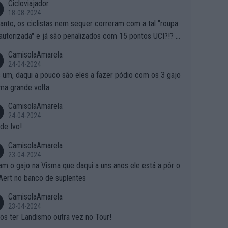
Cicloviajador
18-08-2024
anto, os ciclistas nem sequer correram com a tal "roupa
autorizada" e já são penalizados com 15 pontos UCI?!? S
o autorizam a roupa e querem aplicar uma multa, ainda se
CamisolaAmarela
nde... Mas penalizar os atletas retirando-lhes pontos??? Is
24-04-2024
 roubar na secretaria o que os atletas conquistam na estra
 um, daqui a pouco são eles a fazer pódio com os 3 gajo
ma grande volta
CamisolaAmarela
24-04-2024
de Ivo!
CamisolaAmarela
23-04-2024
m o gajo na Visma que daqui a uns anos ele está a pôr o
Aert no banco de suplentes
CamisolaAmarela
23-04-2024
s ter Landismo outra vez no Tour!