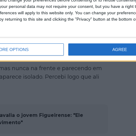
contacto que teve com Afonso Eulálio
our personal data may not require your consent, but you have a right t
 depois de o jovem ter sido
ferences will apply to this website only. You can change your preferen
y returning to this site and clicking the "Privacy" button at the bottom
vo explicou que começou rapidamente a
e um momento específico em que
ORE OPTIONS
AGREE
 Feirense falei com ele e fui
poca vi-o numa corrida em circuito em
mas nunca na frente e parecendo em
 aparece isolado. Percebi logo que ali
avalia o jovem Figueirense: "Ele
vimento"