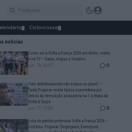
alendário
Ciclocrosse
▼
▼
as notícias
Como ver a Volta a França 2026 em direto, online
e na TV – Datas, etapas e horários
0
jun. 19, 15:07
“Isto definitivamente não estava no plano” —
Tadej Pogacar revela faísca espontânea por
detrás da demolição arrasadora na 1.a etapa da
Volta à Suiça
0
jun. 17, 17:59
Lista de partida preliminar Volta a França 2026 –
Ciclistas: Pogacar, Vingegaard, Evenepoel,