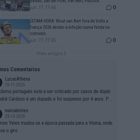
Seixas, van der Poel, Van Aert, Pidcock...
0
jun. 17, 17:45
ÚLTIMA HORA: Wout van Aert fora da Volta a
França 2026 devido a infeção numa ferida no
cotovelo
0
jun. 17, 17:35
Mais artigos
imos Comentarios
LucasAthena
16-11-2025
clismo português está a ser criticado por casos de dopin
ndré Cardoso é um dopado e foi suspenso por 4 anos. Po
e é que um patrocinador permite a contratação de um do
nunoalentes
o?
29-10-2025
mon Yates mudou-se a época passada para a Visma, onde
ou o giro.