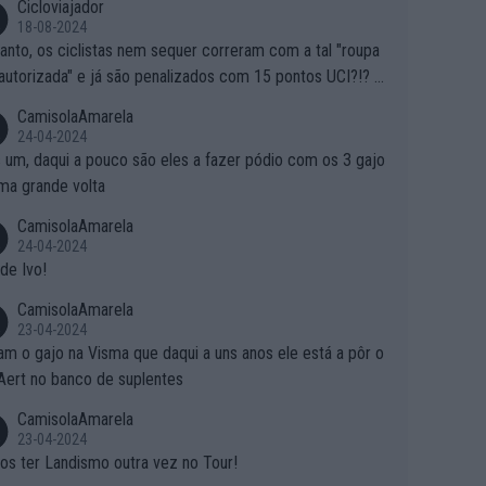
Cicloviajador
18-08-2024
anto, os ciclistas nem sequer correram com a tal "roupa
autorizada" e já são penalizados com 15 pontos UCI?!? S
o autorizam a roupa e querem aplicar uma multa, ainda se
CamisolaAmarela
nde... Mas penalizar os atletas retirando-lhes pontos??? Is
24-04-2024
 roubar na secretaria o que os atletas conquistam na estra
 um, daqui a pouco são eles a fazer pódio com os 3 gajo
ma grande volta
CamisolaAmarela
24-04-2024
de Ivo!
CamisolaAmarela
23-04-2024
m o gajo na Visma que daqui a uns anos ele está a pôr o
Aert no banco de suplentes
CamisolaAmarela
23-04-2024
s ter Landismo outra vez no Tour!