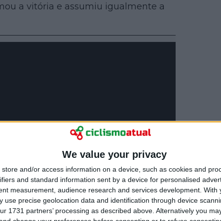
mou a vitória e assumiu igualmente a
We value your privacy
store and/or access information on a device, such as cookies and pro
ifiers and standard information sent by a device for personalised adver
tent measurement, audience research and services development.
With 
 use precise geolocation data and identification through device scanni
ur 1731 partners’ processing as described above. Alternatively you m
 and change your preferences before consenting or to refuse consentin