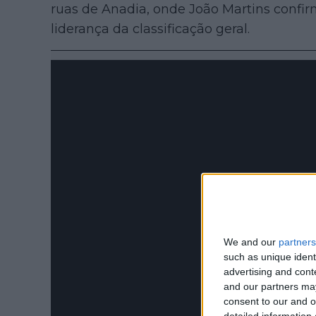
ruas de Anadia, onde João Martins confir
liderança da classificação geral.
We and our
partners
such as unique ident
advertising and con
and our partners may
consent to our and o
detailed information