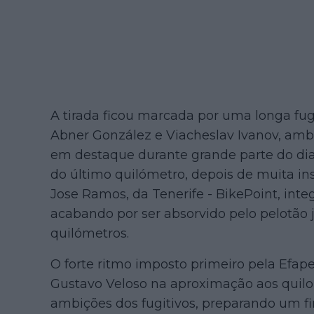
A tirada ficou marcada por uma longa fug
Abner González e Viacheslav Ivanov, ambo
em destaque durante grande parte do dia
do último quilómetro, depois de muita in
Jose Ramos, da Tenerife - BikePoint, in
acabando por ser absorvido pelo pelotão j
quilómetros.
O forte ritmo imposto primeiro pela Efape
Gustavo Veloso na aproximação aos quilom
ambições dos fugitivos, preparando um fi