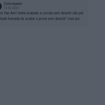
Cicloviajador
13-02-2024
ez Van Aert tenha acabado a corrida sem desistir não pel
titude honrada de acabar a prova sem desistir" mas por ou
 possíveis motivos (só ele sabe o real motivo, mas não de
 de ser hipóteses com lógica): 1) A decisão de levar a co
a até ao fim pode ter sido a decisão de "já que estou aqui
o vou poder lutar por uma boa classificação, vou aproveit
ara treinar"... Lembra-me o que Nelson Piquet fez no GP d
rtugal de 1985... sem hipóteses de lutar pelos pontos na
ida devido a problemas com o carro, passou o resto da c
da a experimentar soluções no carro, como se faz nas ses
 de treino privadas... aproveitando para testá-las em ambi
 real de corrida. 2) Se algum patrocinador (Red Bull, por e
lo) lhe pagar em função do número de etapas que termi
 por exemplo, será um bom motivo para terminar, seja em
ugar for...