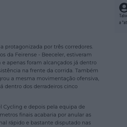
Talv
a "a
tros
ixam
rrid
a protagonizada por três corredores.
e nã
s da Feirense - Beeceler, estiveram
ar p
 e apenas foram alcançados já dentro
e Po
sistência na frente da corrida. Também
corr
orri
tegrou a mesma movimentação ofensiva,
sões
á dentro dos derradeiros cinco
ente
xemp
nar,
l Cycling e depois pela equipa de
que l
etros finais acabaria por anular as
nal rápido e bastante disputado nas