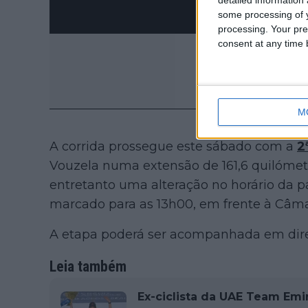
some processing of y
processing. Your pre
consent at any time b
M
A corrida prossegue este sábado com a
2
Vouzela numa extensão de 161,6 quilómet
entretanto uma alteração no horário da p
marcado para as 13h00, em frente à Câma
A etapa poderá ser acompanhada em diret
Leia também
Ex-ciclista da UAE Team Emir