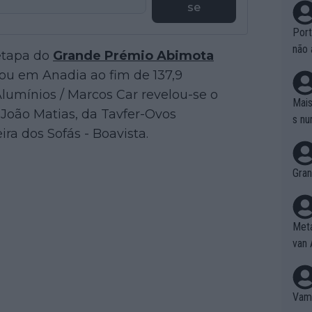
se
Port
não 
 etapa do
Grande Prémio Abimota
e nã
u em Anadia ao fim de 137,9
ente
Alumínios / Marcos Car revelou-se o
to é
Mais
 João Matias, da Tavfer-Ovos
da!
s nu
ra dos Sofás - Boavista.
Gran
Meta
van 
Vamo