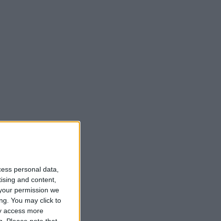
cess personal data,
tising and content,
your permission we
ng. You may click to
ay access more
g.
Please note that