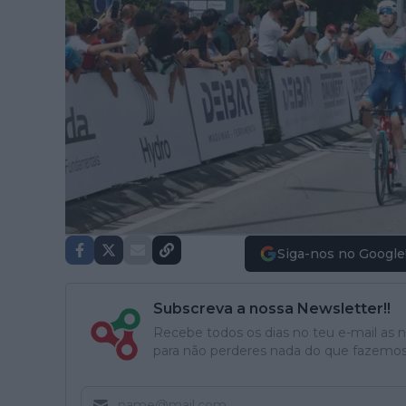
Siga-nos no Google
Subscreva a nossa Newsletter!!
Recebe todos os dias no teu e-mail as no
para não perderes nada do que fazemos