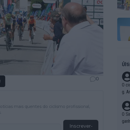
Últ
0
!
O ci
g. A
r qu
pad
tícias mais quentes do ciclismo profissional,
.
O Si
ganh
Inscrever-