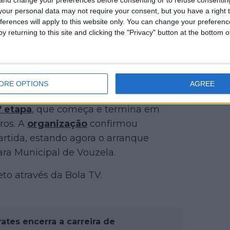
our personal data may not require your consent, but you have a right t
ferences will apply to this website only. You can change your preferen
y returning to this site and clicking the "Privacy" button at the bottom
ORE OPTIONS
AGREE
ª etapa
, que começa e termina em
ros. A
organização
confirmou
artida, estando agora o arranque
ra Municipal de Vouzela.
o através da Bola TV.
ates encerra a carreira de