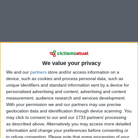
Os três nomes
foram avançados pelo jornalista
Daniel Benson
, uma das fontes mais fiáveis no que
We value your privacy
toca a mercado de transferências e renovações no
We and our
partners
store and/or access information on a
WorldTour. Leitão é o mais experiente dos três e, ao
device, such as cookies and process personal data, such as
mesmo tempo, talvez o reforço que mais sentido faz
unique identifiers and standard information sent by a device for
para 2027 na estrutura da Movistar.
personalised advertising and content, advertising and content
measurement, audience research and services development.
Como se sabe, o novo triénio começou com a partida
With your permission we and our partners may use precise
da atual temporada de 2026. Os contadores do
geolocation data and identification through device scanning. You
Ranking UCI foram reiniciados e, com isso, reabriu-se
may click to consent to our and our 1733 partners’ processing
a luta para evitar a descida. Na equipa telefónica as
as described above. Alternatively you may access more detailed
coisas não arrancaram tão bem quanto se esperava. A
information and change your preferences before consenting or
campanha de clássicas da primavera foi longa e, até à
to refuse consenting.
Please note that some processing of your