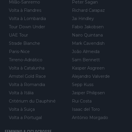
Milão-Sanremo
Peter Sagan
Volta à Flandres
Richard Carapaz
Volta à Lombardia
Jai Hindley
Tour Down Under
Fabio Jakobsen
UAE Tour
Nairo Quintana
Strade Bianche
Mark Cavendish
Paris-Nice
João Almeida
Tirreno-Adriático
Sam Bennett
Volta à Catalunha
Kasper Asgreen
Amstel Gold Race
Alejandro Valverde
Volta à Romandia
Sepp Kuss
Volta à Itália
Jasper Philipsen
Critérium du Dauphiné
Rui Costa
Volta à Suiça
Isaac del Toro
Volta a Portugal
António Morgado
FEMININO & CICLOCROSSE