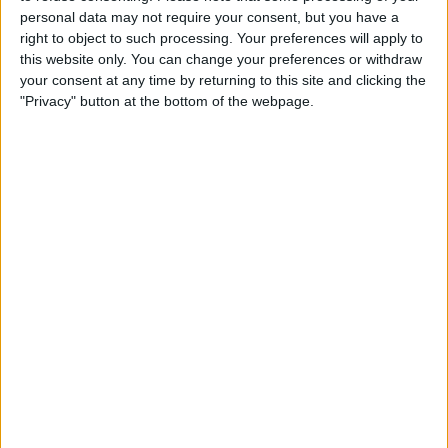
personal data may not require your consent, but you have a
recente Volta à Romandia,
a ameaça de descida
right to object to such processing. Your preferences will apply to
não tinha sido afastada
.
this website only. You can change your preferences or withdraw
your consent at any time by returning to this site and clicking the
"Privacy" button at the bottom of the webpage.