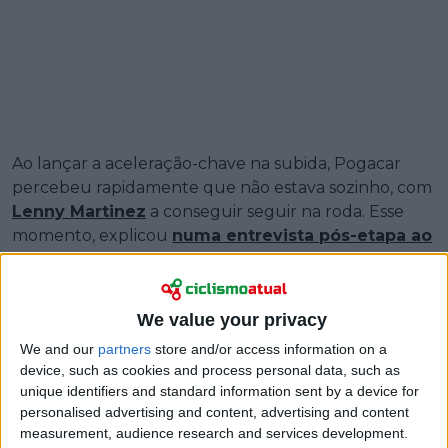
Ao lançar a aceleração-chave na subida, Pogacar
percebeu rapidamente que não estava sozinho, com
Lenny Martinez
a conseguir seguir na roda. Esse
momento, explicou
numa entrevista pós-etapa ao
Cycling Pro Net
, obrigou a uma recalibração
imediata.
We value your privacy
“Um pouco”, disse quando questionado se a
presença de Martinez foi uma surpresa. “Após a
We and our
partners
store and/or access information on a
primeira aceleração, vi que ele estava super bem”.
device, such as cookies and process personal data, such as
unique identifiers and standard information sent by a device for
personalised advertising and content, advertising and content
measurement, audience research and services development.