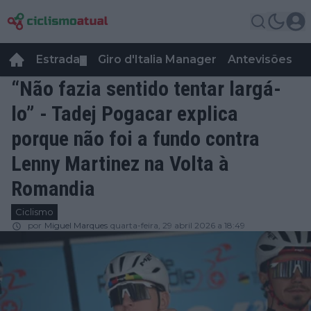
Estrada
Giro d'Italia Manager
Antevisões
R
▼
“Não fazia sentido tentar largá-
lo” - Tadej Pogacar explica
porque não foi a fundo contra
Lenny Martinez na Volta à
Romandia
Ciclismo
por
Miguel Marques
quarta-feira, 29 abril 2026 a 18:49