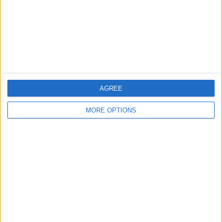
AGREE
MORE OPTIONS
Miguel Marques
Miguel Marques é editor e redator do CiclismoAtual,
onde cobre o ciclismo profissional internacional com
forte foco em análise competitiva, estratégia de
corrida e o calendário do UCI WorldTour. Desde que se
juntou à plataforma em novembro de 2024, escreveu