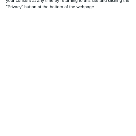
your consent at any time by returning to this site and clicking the
percebeu rapidamente que não era possível seguir o
"Privacy" button at the bottom of the webpage.
maglia rosa, nem isolar-se dos seus rivais diretos.