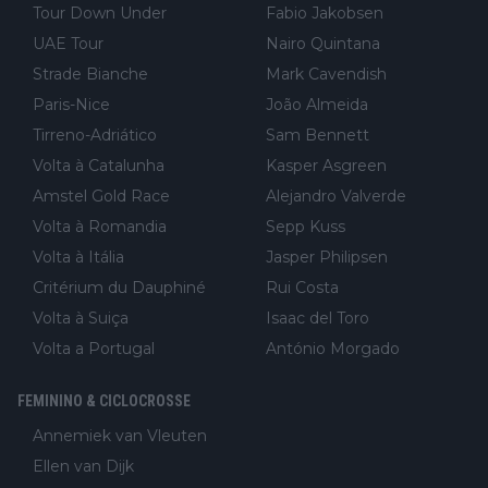
Tour Down Under
Fabio Jakobsen
UAE Tour
Nairo Quintana
Strade Bianche
Mark Cavendish
Paris-Nice
João Almeida
Tirreno-Adriático
Sam Bennett
Volta à Catalunha
Kasper Asgreen
Amstel Gold Race
Alejandro Valverde
Volta à Romandia
Sepp Kuss
Volta à Itália
Jasper Philipsen
Critérium du Dauphiné
Rui Costa
Volta à Suiça
Isaac del Toro
Volta a Portugal
António Morgado
FEMININO & CICLOCROSSE
Annemiek van Vleuten
Ellen van Dijk