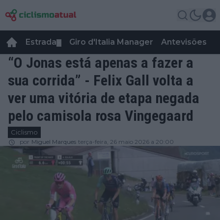
Estrada
Giro d'Italia Manager
Antevisões
R
▼
“O Jonas está apenas a fazer a
sua corrida” - Felix Gall volta a
ver uma vitória de etapa negada
pelo camisola rosa Vingegaard
Ciclismo
por
Miguel Marques
terça-feira, 26 maio 2026 a 20:00