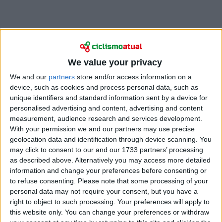
We value your privacy
A etapa foi curta e explosiva, com 3000 metros de
desnível e um ritmo elevado de ponta a ponta. O
We and our
partners
store and/or access information on a
homem da Decathlon CMA CGM e a sua equipa
device, such as cookies and process personal data, such as
unique identifiers and standard information sent by a device for
beneficiaram do trabalho da Visma durante todo o
personalised advertising and content, advertising and content
dia, mas a subida final a Carì, com média acima dos
measurement, audience research and services development.
8% e mais de 11 quilómetros, deixou pouca margem
With your permission we and our partners may use precise
para tática.
geolocation data and identification through device scanning. You
may click to consent to our and our 1733 partners’ processing
A Visma conduziu Jonas Vingegaard de forma
as described above. Alternatively you may access more detailed
magistral, com um lançamento brutal finalizado por
information and change your preferences before consenting or
Davide Piganzoli, e o dinamarquês atacou a mais de 6
to refuse consenting.
Please note that some processing of your
quilómetros da meta. Como em todas as restantes
personal data may not require your consent, but you have a
right to object to such processing. Your preferences will apply to
etapas de montanha,
Gall foi o primeiro a
this website only. You can change your preferences or withdraw
responder
, e o único. Porém, pouco depois