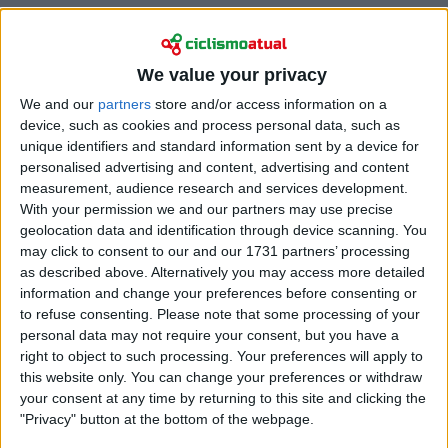
We value your privacy
We and our
partners
store and/or access information on a
device, such as cookies and process personal data, such as
unique identifiers and standard information sent by a device for
personalised advertising and content, advertising and content
A corrida de 74 quilómetros foi marcada pelo
measurement, audience research and services development.
With your permission we and our partners may use precise
exigente circuito com subidas ao Kigali Golf e a
geolocation data and identification through device scanning. You
subida em pavê até Kimihurura. Desde as primeiras
may click to consent to our and our 1731 partners’ processing
rampas, a corrida foi endurecida pelo ritmo imposto
as described above. Alternatively you may access more detailed
por várias equipas, incluindo a Etiópia, que com
information and change your preferences before consenting or
Kashay Kiros dividiu bastante o grupo.
to refuse consenting.
Please note that some processing of your
personal data may not require your consent, but you have a
A segunda metade da corrida foi uma constante
right to object to such processing. Your preferences will apply to
sucessão de ataques. A checa Antonie Cermanova
this website only. You can change your preferences or withdraw
tentou surpreender com 57 quilómetros por
your consent at any time by returning to this site and clicking the
percorrer, mas foi neutralizada após o esforço de
"Privacy" button at the bottom of the webpage.
Kiros, que voltou a selecionar o grupo na segunda