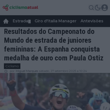
Estrada
Giro d'Italia Manager
Antevisões
R
▼
Resultados do Campeonato do
Mundo de estrada de juniores
femininas: A Espanha conquista
medalha de ouro com Paula Ostiz
Ciclismo
por
Miguel Marques
sábado, 27 setembro 2025 a 10:24