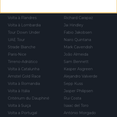
Campeonatos do Mundo
Tom Pidcock
Milão-Sanremo
Peter Sagan
Volta à Flandres
Richard Carapaz
Volta à Lombardia
Jai Hindley
Tour Down Under
Fabio Jakobsen
UAE Tour
Nairo Quintana
Strade Bianche
Mark Cavendish
Paris-Nice
João Almeida
Tirreno-Adriático
Sam Bennett
Volta à Catalunha
Kasper Asgreen
Amstel Gold Race
Alejandro Valverde
Volta à Romandia
Sepp Kuss
Volta à Itália
Jasper Philipsen
Critérium du Dauphiné
Rui Costa
Volta à Suiça
Isaac del Toro
Volta a Portugal
António Morgado