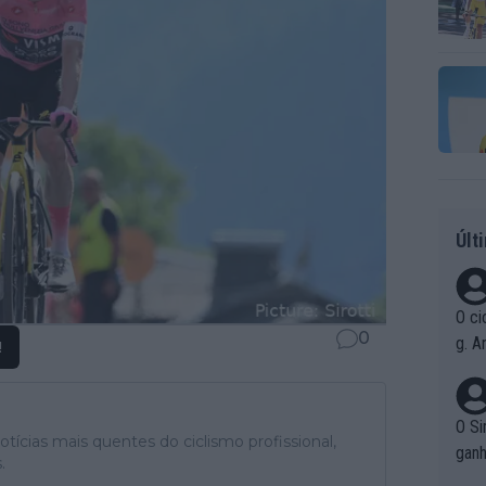
Últ
O ci
0
g. A
!
r qu
pad
O Si
tícias mais quentes do ciclismo profissional,
ganh
.