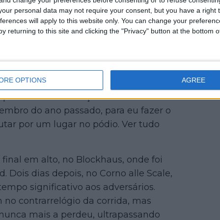
our personal data may not require your consent, but you have a right t
ferences will apply to this website only. You can change your preferen
y returning to this site and clicking the "Privacy" button at the bottom
ORE OPTIONS
AGREE
ógio de 42 quilómetros, o percurso do
ue Gall fez diferenças face aos rivais
vembro do ano passado, para eu fazer o
lutar por um lugar no pódio. Ver tudo
final em alto, no Blockhaus, onde foi
 Dois dias depois, no Corno alle Scale,
empo significativo aos adversários.
o contrarrelógio da corrida, mas
 nunca mais a perdeu, ultrapassando