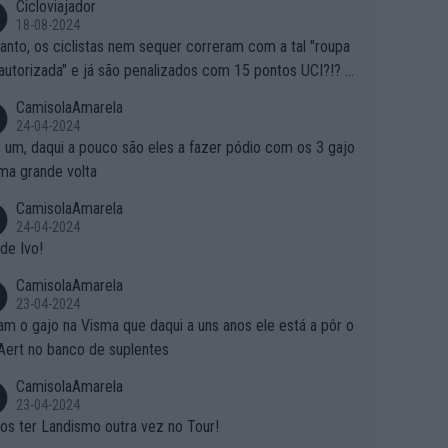
Cicloviajador
18-08-2024
anto, os ciclistas nem sequer correram com a tal "roupa
autorizada" e já são penalizados com 15 pontos UCI?!? S
o autorizam a roupa e querem aplicar uma multa, ainda se
CamisolaAmarela
nde... Mas penalizar os atletas retirando-lhes pontos??? Is
24-04-2024
 roubar na secretaria o que os atletas conquistam na estra
 um, daqui a pouco são eles a fazer pódio com os 3 gajo
ma grande volta
CamisolaAmarela
24-04-2024
de Ivo!
CamisolaAmarela
23-04-2024
m o gajo na Visma que daqui a uns anos ele está a pôr o
Aert no banco de suplentes
CamisolaAmarela
23-04-2024
s ter Landismo outra vez no Tour!