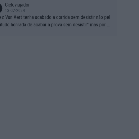
Cicloviajador
13-02-2024
ez Van Aert tenha acabado a corrida sem desistir não pel
titude honrada de acabar a prova sem desistir" mas por ou
 possíveis motivos (só ele sabe o real motivo, mas não de
 de ser hipóteses com lógica): 1) A decisão de levar a co
a até ao fim pode ter sido a decisão de "já que estou aqui
o vou poder lutar por uma boa classificação, vou aproveit
ara treinar"... Lembra-me o que Nelson Piquet fez no GP d
rtugal de 1985... sem hipóteses de lutar pelos pontos na
ida devido a problemas com o carro, passou o resto da c
da a experimentar soluções no carro, como se faz nas ses
 de treino privadas... aproveitando para testá-las em ambi
 real de corrida. 2) Se algum patrocinador (Red Bull, por e
lo) lhe pagar em função do número de etapas que termi
 por exemplo, será um bom motivo para terminar, seja em
ugar for...