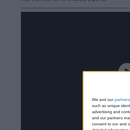
We and our
partners
such as unique ident
advertising and con
and our partners may
consent to our and o
detailed information