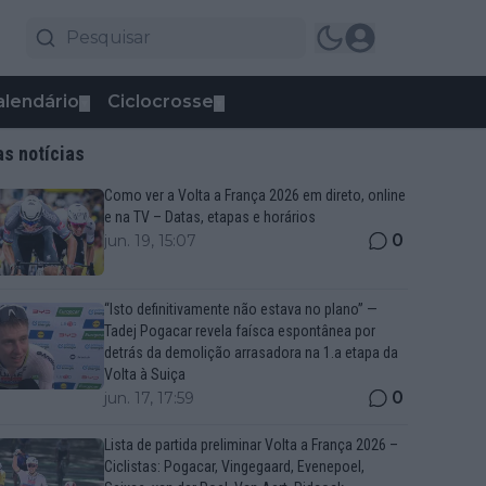
alendário
Ciclocrosse
▼
▼
as notícias
Como ver a Volta a França 2026 em direto, online
e na TV – Datas, etapas e horários
0
jun. 19, 15:07
“Isto definitivamente não estava no plano” —
Tadej Pogacar revela faísca espontânea por
detrás da demolição arrasadora na 1.a etapa da
Volta à Suiça
0
jun. 17, 17:59
Lista de partida preliminar Volta a França 2026 –
Ciclistas: Pogacar, Vingegaard, Evenepoel,