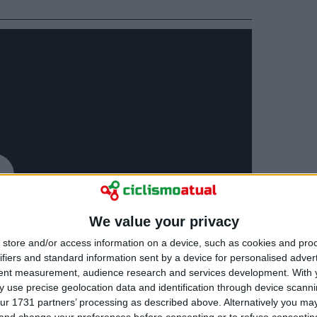
We value your privacy
store and/or access information on a device, such as cookies and pro
ifiers and standard information sent by a device for personalised adver
tent measurement, audience research and services development.
With 
 use precise geolocation data and identification through device scanni
ur 1731 partners’ processing as described above. Alternatively you m
 and change your preferences before consenting or to refuse consentin