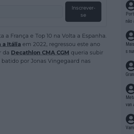
Inscrever-
Port
se
não 
e nã
ta a França e Top 10 na Volta a Espanha.
ente
to é
 a Itália
em 2022, regressou este ano
Mais
da!
s nu
r da
Decathlon CMA CGM
queria subir
 batido por Jonas Vingegaard nas
Gran
Meta
van 
Vamo