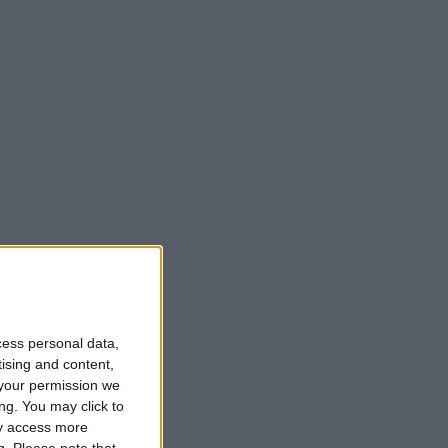
cess personal data,
tising and content,
your permission we
ng. You may click to
ay access more
g.
Please note that