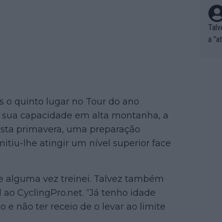
Talv
a "a
tros
ixam
rrid
e nã
ar p
s o quinto lugar no Tour do ano
e Po
 à sua capacidade em alta montanha, a
corr
Nesta primavera, uma preparação
orri
mitiu-lhe atingir um nível superior face
sões
ente
xemp
ue alguma vez treinei. Talvez também
nar,
l ao CyclingPro.net. “Já tenho idade
que l
e não ter receio de o levar ao limite