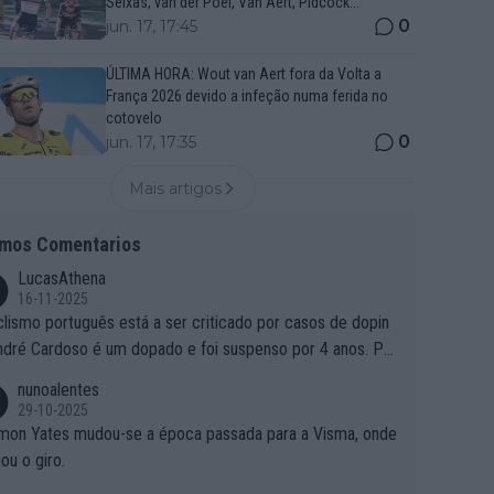
Seixas, van der Poel, Van Aert, Pidcock...
0
jun. 17, 17:45
ÚLTIMA HORA: Wout van Aert fora da Volta a
França 2026 devido a infeção numa ferida no
cotovelo
0
jun. 17, 17:35
Mais artigos
imos Comentarios
LucasAthena
16-11-2025
clismo português está a ser criticado por casos de dopin
ndré Cardoso é um dopado e foi suspenso por 4 anos. Po
e é que um patrocinador permite a contratação de um do
nunoalentes
o?
29-10-2025
mon Yates mudou-se a época passada para a Visma, onde
ou o giro.