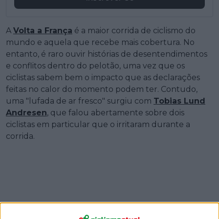
A
Volta a França
é a maior corrida de ciclismo do
mundo e aquela que recebe mais cobertura. No
entanto, é raro ouvir histórias de desentendimentos
e conflitos dentro do pelotão, uma vez que os
ciclistas sabem bem o impacto que as declarações
feitas no calor do momento podem ter. Contudo,
uma "lufada de ar fresco" surgiu com
Tobias Lund
Andresen
, que falou abertamente sobre dois
ciclistas em particular que o irritaram durante a
corrida.