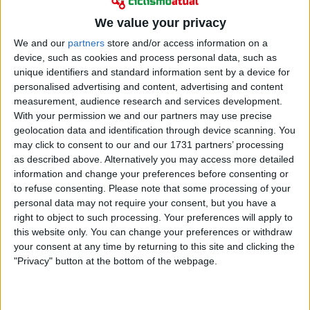
We value your privacy
We and our
partners
store and/or access information on a
device, such as cookies and process personal data, such as
unique identifiers and standard information sent by a device for
personalised advertising and content, advertising and content
measurement, audience research and services development.
With your permission we and our partners may use precise
geolocation data and identification through device scanning. You
may click to consent to our and our 1731 partners’ processing
as described above. Alternatively you may access more detailed
O dinamarquês, ciclista da
Team Picnic PostNL
,
information and change your preferences before consenting or
estreou-se no Tour, numa função de apoio a
Pavel
to refuse consenting.
Please note that some processing of your
personal data may not require your consent, but you have a
Bittner
e
Oscar Onley
, embora também tinha a
right to object to such processing. Your preferences will apply to
possibilidade de explorar as suas próprias
this website only. You can change your preferences or withdraw
oportunidades de sprint, deu algumas ideias sobre as
your consent at any time by returning to this site and clicking the
táticas da Visma e a tensão entre Tadej Pogacar e a
"Privacy" button at the bottom of the webpage.
equipa neerlandesa. No entanto, o jovem de 22 anos
tem as suas próprias observações sobre a corrida e
alguns dos seus concorrentes.