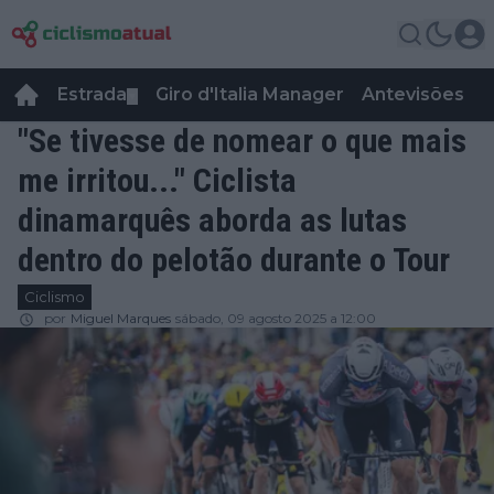
Estrada
Giro d'Italia Manager
Antevisões
R
▼
"Se tivesse de nomear o que mais
me irritou..." Ciclista
dinamarquês aborda as lutas
dentro do pelotão durante o Tour
Ciclismo
por
Miguel Marques
sábado, 09 agosto 2025 a 12:00