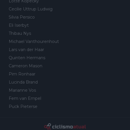
Lotte Kopecky
Cecilie Uttrup Ludwig
Silvia Persico
Eli Iserbyt
Thibau Nys
Michael Vanthourenhout
Lars van der Haar
Quinten Hermans
Cameron Mason
Pim Ronhaar
Lucinda Brand
Marianne Vos
Fem van Empel
Puck Pieterse