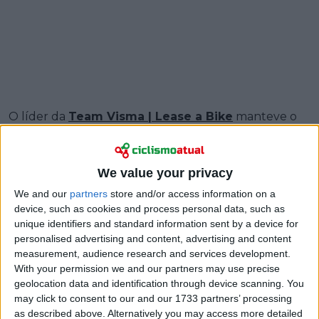
O líder da
Team Visma | Lease a Bike
manteve o
controlo firme da classificação geral após a
17ª etapa
com final em Andalo
, onde a fuga disputou a
vitória e Michael Valgren assinou um ataque final
We value your privacy
soberbo para vencer pela EF Education - EasyPost.
We and our
partners
store and/or access information on a
device, such as cookies and process personal data, such as
Para Vingegaard, foi um dia raro nesta
Volta a Itália
unique identifiers and standard information sent by a device for
em que a vitória de etapa pôde escapar aos favoritos
personalised advertising and content, advertising and content
da geral. Depois do triunfo dominador de rosa na 16ª
measurement, audience research and services development.
etapa, o dinamarquês não teve grande necessidade
With your permission we and our partners may use precise
de perseguir outro resultado, ainda que tenha
geolocation data and identification through device scanning. You
deixado claro que a vontade de continuar a vencer
may click to consent to our and our 1733 partners’ processing
as described above. Alternatively you may access more detailed
não desapareceu.