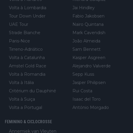
Volta à Lombardia
Jai Hindley
Tour Down Under
Fabio Jakobsen
UAE Tour
Nairo Quintana
Strade Bianche
Mark Cavendish
Paris-Nice
João Almeida
Tirreno-Adriático
Sam Bennett
Volta à Catalunha
Kasper Asgreen
Amstel Gold Race
Alejandro Valverde
Volta à Romandia
Sepp Kuss
Volta à Itália
Jasper Philipsen
Critérium du Dauphiné
Rui Costa
Volta à Suiça
Isaac del Toro
Volta a Portugal
António Morgado
FEMININO & CICLOCROSSE
Annemiek van Vleuten