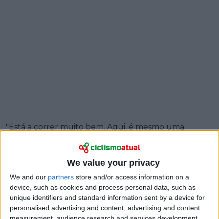
"Está a correr muito bem. Aqui, é mesmo uma
questão de aclimatação, e não sou o único que a
subestimou um pouco. Por isso, estou também feliz
por ter participado no contrarrelógio e agora estar
We value your privacy
aqui por um período prolongado, mesmo que seja
We and our
partners
store and/or access information on a
um longo tempo fora de casa", afirmou Arensman ao
device, such as cookies and process personal data, such as
In de Leiderstrui
. "Foi também bom da parte da
unique identifiers and standard information sent by a device for
personalised advertising and content, advertising and content
federação ter trazido os outros rapazes mais cedo,
measurement, audience research and services development.