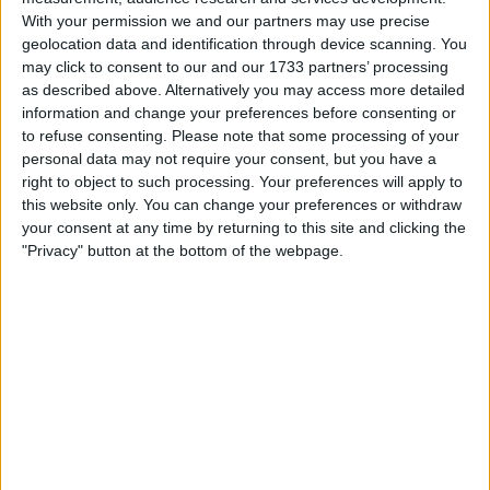
para que todos tenham tempo para se adaptar".
With your permission we and our partners may use precise
geolocation data and identification through device scanning. You
O ciclista neerlandês também precisou muito deste
may click to consent to our and our 1733 partners’ processing
período de aclimatação, pois relatou que nos
as described above. Alternatively you may access more detailed
primeiros dias estava muito abaixo do seu nível
information and change your preferences before consenting or
habitual. "No treino, já estava a aproximar-me da
to refuse consenting.
Please note that some processing of your
minha potência, enquanto anteriormente estava a
personal data may not require your consent, but you have a
falhar 30 ou 40 watts. 'Felizmente', Anna [van der
right to object to such processing. Your preferences will apply to
Breggen] e Demi [Vollering] estavam na mesma
this website only. You can change your preferences or withdraw
your consent at any time by returning to this site and clicking the
situação, porque por vezes pode ser mentalmente
"Privacy" button at the bottom of the webpage.
difícil de aceitar quando estamos muito abaixo dos
números que sabemos que podemos alcançar.
Embora tenha atingido recordes de frequência
cardíaca deste ano no contrarrelógio, por exemplo".