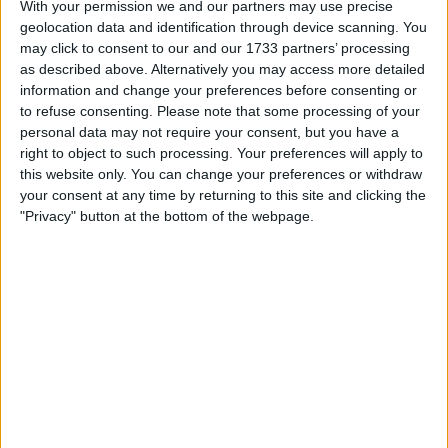
salto de esqui - isso é passado. Mas os
Jogos
With your permission we and our partners may use precise
Olímpicos
de inverno? Isso seria muito fixe, mesmo
geolocation data and identification through device scanning. You
may click to consent to our and our 1733 partners’ processing
que por agora seja irrealista".
as described above. Alternatively you may access more detailed
information and change your preferences before consenting or
Antes de um grave acidente o ter obrigado a
to refuse consenting.
Please note that some processing of your
abandonar o salto de esqui, nos seus vinte e poucos
personal data may not require your consent, but you have a
anos, Roglic destacava-se como um talento
right to object to such processing. Your preferences will apply to
promissor, tendo chegado ao segundo lugar no
this website only. You can change your preferences or withdraw
Campeonato do Mundo de Juniores. Essa
your consent at any time by returning to this site and clicking the
experiência continua a marcar as suas reflexões
"Privacy" button at the bottom of the webpage.
sobre o futuro. Em tom descontraído, não descartou
uma aventura olímpica insólita: fazer 40 anos e
competir nos Jogos Olímpicos de 2030 nos Alpes
franceses. "Envelhecer bem, como um bom vinho",
brincou.