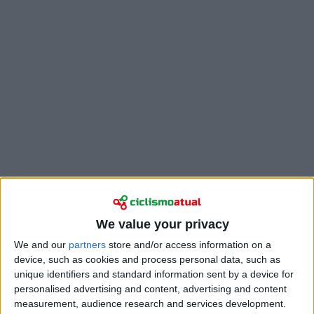
"Hoje em dia é uma questão de sobrevivência e, na
minha idade, o dia em que vou parar está cada vez
We value your privacy
mais próximo", afirmou Roglic ao HLN. "Já não tenho
We and our
partners
store and/or access information on a
20 anos, por isso, naturalmente, olho para o meu
device, such as cookies and process personal data, such as
futuro de forma diferente. Também quero fazer
unique identifiers and standard information sent by a device for
outras coisas na vida. Talvez voltar aos desportos de
personalised advertising and content, advertising and content
inverno, onde tudo começou para mim. Não, não é o
measurement, audience research and services development.